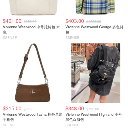
$401.00
$403.00
$955.00
$1220.00
Vivienne Westwood 中号托特包 米
Vivienne Westwood George 多色背
色
包
SSENSE
SSENSE
$315.00
$348.00
$955.00
$790.00
Vivienne Westwood Tasha 棕色单肩
Vivienne Westwood Highland 小号
手机包
黑色双肩包
SSENSE
SSENSE