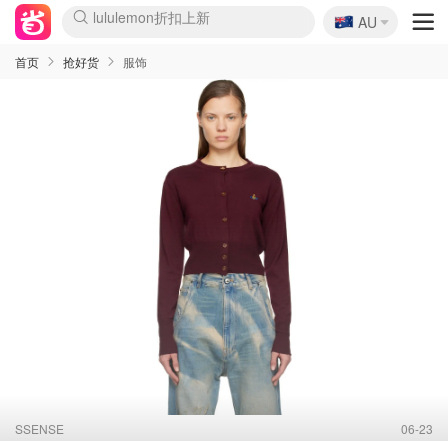
🇦🇺
Sasa美妆护肤3.5折
AU
lululemon折扣上新
SSENSE年中2.5折
FreshBeauty好价汇总
Cettire降价+叠9折
WWS Coles超市实拍
viagogo二手票捡漏
Myer超级周末
The Outnet奢牌1折起
David Jones 3折起
Flannels大牌1折
Perfumes Club护肤1折
AMIRO面罩$251
Amazon折扣汇总
eToro入金$200送$50
Amazon数码好物
ICONIC本周7.5折
ThedoubleF高奢地板价
Moose Knuckles 6折
丝芙兰5折起
EUFY摄像头$98
Selenichast首饰2折
Trip机票酒店促销
YSL送5件彩妆礼
Amazon家居好物
Amazon美妆护肤
雅漾大喷$8
过敏原检测盒$33
伊索独家赠50ml沐浴露
科颜氏高保湿面霜$29
SEALIFE海洋馆门票6折
丝塔芙大白罐$16
订阅Newsletter送香薰
Cult Beauty 6.8折
Harrods圣诞日历$525
LN-CC奢牌私促3折
d'Alba空姐喷雾$16
EVE LOM套装£56
Bernardelli独家4折
Adore Beauty 6折起
CT圣诞日历
Mytheresa奢品2.7折
Luxury Escapes 9折
Currentbody美容仪$881
MOON Garden Live
Roborock扫地机$649
Tingo Life水杯$24
Valentino官网5折
CR洗护套装$23
修丽可4件套$159
Myer彩妆2件7折
GANNI官网4.5折
Stylevana韩妆4折
Tessabit高奢8.5折
OGX洗发水$11
Amazon阿德莱德次日达
卡诗8.5折+赠礼
Philips Hue灯具8折
首页
抢好货
服饰
SSENSE
06-23