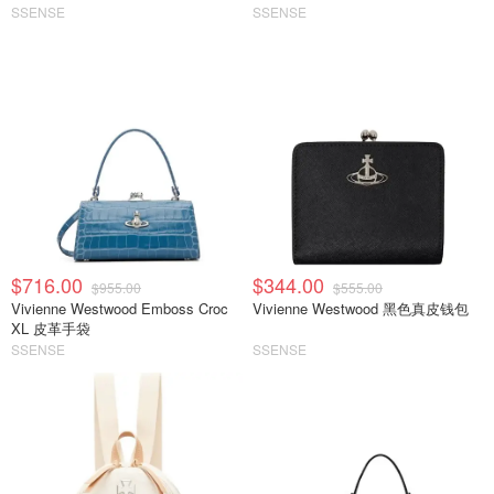
SSENSE
SSENSE
$716.00
$344.00
$955.00
$555.00
Vivienne Westwood Emboss Croc
Vivienne Westwood 黑色真皮钱包
XL 皮革手袋
SSENSE
SSENSE