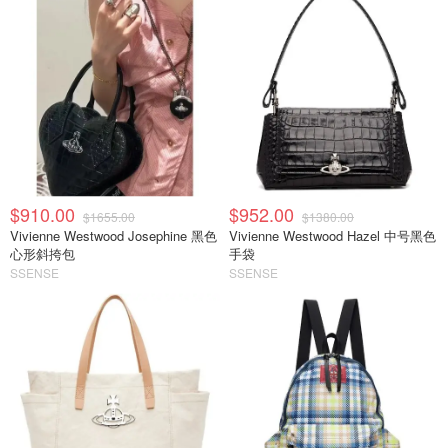
$910.00
$952.00
$1655.00
$1380.00
Vivienne Westwood Josephine 黑色
Vivienne Westwood Hazel 中号黑色
心形斜挎包
手袋
SSENSE
SSENSE