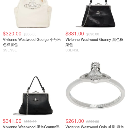
$320.00
$331.00
$865.00
$690.00
Vivienne Westwood George 小号米
Vivienne Westwood Granny 黑色框
色双肩包
架包
SSENSE
SSENSE
$341.00
$261.00
$550.00
$290.00
Vivienne Westwood 黑色Granny手
Vivienne Westwood Oslo 戒指 银色