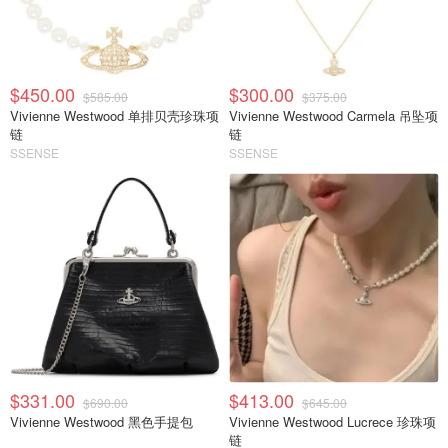
$450.00
$300.00
$585.00
$375.00
Vivienne Westwood 单排贝壳珍珠项
Vivienne Westwood Carmela 吊坠项
链
链
SSENSE
SSENSE
$331.00
$413.00
$690.00
$645.00
Vivienne Westwood 黑色手提包
Vivienne Westwood Lucrece 珍珠项
链