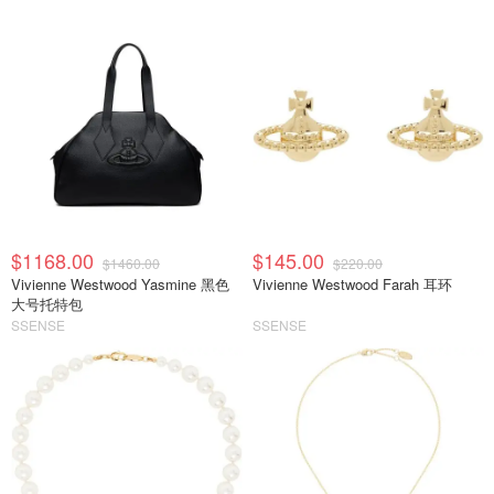
$1168.00
$145.00
$1460.00
$220.00
Vivienne Westwood Yasmine 黑色
Vivienne Westwood Farah 耳环
大号托特包
SSENSE
SSENSE