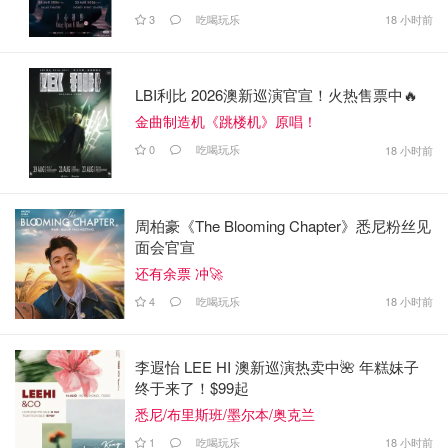
3
吃喝玩乐
18 小时前
LBI利比 2026澳新巡演官宣！火热售票中🔥
金曲制造机《跳楼机》原唱！
0
吃喝玩乐
18 小时前
周柏豪《The Blooming Chapter》悉尼粉丝见
面会官宣
还有余票 冲🚀
4
吃喝玩乐
18 小时前
李遐怡 LEE HI 澳新巡演热卖中🌺 年糕妹子
终于来了！$99起
悉尼/布里斯班/墨尔本/奥克兰
1
吃喝玩乐
18 小时前