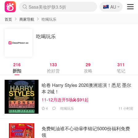
🇦🇺
Sasa美妆护肤3.5折
AU
lululemon折扣上新
SSENSE年中3折
FreshBeauty好价汇总
Cettire降价+叠9折
Farfetch折上8折
WWS Coles超市实拍
viagogo二手票捡漏
Myer清仓1折起
The Outnet奢牌1折起
David Jones 3折起
Flannels大牌1折
Perfumes Club护肤1折
AMIRO返校季6.2折
Oweek抽奖送Airpods
Amazon折扣汇总
eToro入金$200送$50
Amazon数码好物
ICONIC本周7.5折
ThedoubleF高奢地板价
Moose Knuckles 6折
丝芙兰5折起
EUFY官网3.7折起
Selenichast首饰2折
Trip机票酒店促销
YSL送5件彩妆礼
Amazon家居好物
BIGBANG巡演开票
David Jones时尚3折
Amazon美妆护肤
雅漾大喷$8
过敏原检测盒$33
伊索独家赠50ml沐浴露
科颜氏清仓3折
SEALIFE海洋馆门票6折
丝塔芙大白罐$16
订阅Newsletter送香薰
Cult Beauty 6.8折
Harrods圣诞日历2.3折
LN-CC奢牌私促3折
d'Alba空姐喷雾$16
EVE LOM套装逆天2折
Bernardelli独家4折
Adore Beauty 6折起
CT圣诞日历
Mytheresa奢品2.7折
Luxury Escapes 9折
Currentbody美容仪9折
卡诗9折+赠4件礼
MOON Garden Live
ALLSAINTS美衣3折
Roborock扫地机3.7折
Tingo Life水杯$24
Valentino官网5折
CR洗发护发6.3折
首页
商家导航
吃喝玩乐
吃喝玩乐
216
133
29
311
折扣
抢好货
攻略
笔记
哈卷 Harry Styles 2026澳洲巡演！悉尼 墨尔
本 2城！
11-12月连开5场🎤$91起
4
吃喝玩乐
11 小时前
免费蚝油谁不心动🤩李锦记5000份福利免费
领