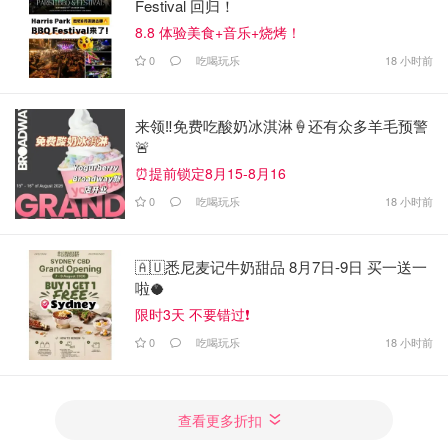
Festival 回归！
8.8 体验美食+音乐+烧烤！
0
吃喝玩乐
18 小时前
来领‼️免费吃酸奶冰淇淋🍦还有众多羊毛预警
🚨
⏰提前锁定8月15-8月16
0
吃喝玩乐
18 小时前
🇦🇺悉尼麦记牛奶甜品 8月7日-9日 买一送一
啦🥥
限时3天 不要错过❗️
0
吃喝玩乐
18 小时前
查看更多折扣