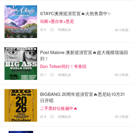
STAYC澳洲巡演官宣🔥火热售票中✨
珀斯+墨尔本+悉尼
0
吃喝玩乐
18 小时前
Post Malone 澳新巡演官宣🔥超大规模现场回
归！
Don Toliver同行！爷青回
1
吃喝玩乐
18 小时前
BIGBANG 20周年巡演官宣🔥悉尼站10月31
日开唱
二手票好位捡漏中🔥
9
吃喝玩乐
18 小时前