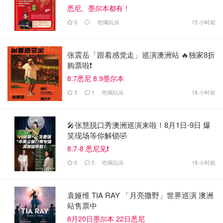
悉尼、墨尔本都有！
0
吃喝玩乐
15 小时前
张震岳「跟着感觉走」巡演澳洲站 🔥独家8折
购票啦❗️
8.7悉尼 8.9墨尔本
3
1
吃喝玩乐
18 小时前
🎤张慧脱口秀澳洲巡演来啦！8月1日-9日 爆
笑现场等你解锁🤣
8.7-8 悉尼见❗️
0
5
吃喝玩乐
18 小时前
袁娅维 TIA RAY 「月亮撒野」世界巡演 澳洲
站售票中
8月20日墨尔本 22日悉尼