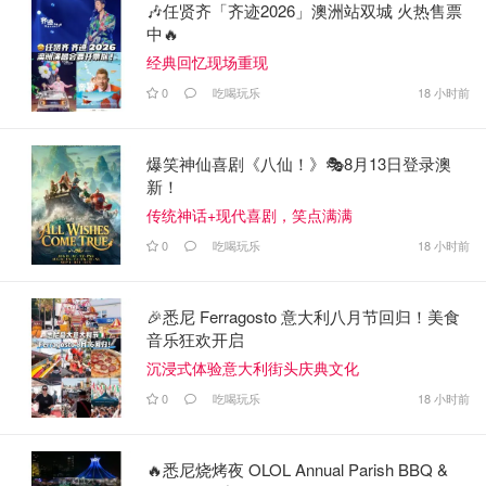
🎶任贤齐「齐迹2026」澳洲站双城 火热售票
中🔥
经典回忆现场重现
0
吃喝玩乐
18 小时前
爆笑神仙喜剧《八仙！》🎭8月13日登录澳
新！
传统神话+现代喜剧，笑点满满
0
吃喝玩乐
18 小时前
🎉悉尼 Ferragosto 意大利八月节回归！美食
音乐狂欢开启
沉浸式体验意大利街头庆典文化
0
吃喝玩乐
18 小时前
🔥悉尼烧烤夜 OLOL Annual Parish BBQ &