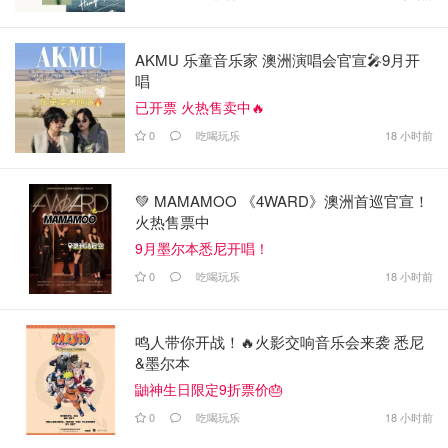
AKMU 乐童音乐家 澳洲演唱会官宣🎤9月开
唱
已开票 火热售卖中🔥
0
吃喝玩乐
18 小时前
💚 MAMAMOO 《4WARD》澳洲首巡官宣！
火热售票中
9月墨尔本悉尼开唱！
0
吃喝玩乐
18 小时前
鸣人带你开战！🔥火影交响音乐会来袭 悉尼
&墨尔本
鼬神生日限定9折票价🎂
0
吃喝玩乐
18 小时前