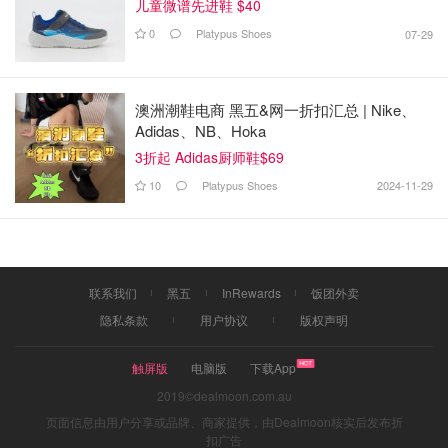
儿童微谱先进鞋 $40
0
Platypus Shoes
07-29
澳洲潮鞋电商 黑五&网一折扣汇总 | Nike、
Adidas、NB、Hoka
3折起 Adidas厨师鞋$69
10
Platypus Shoes
2024-11-29
联系我们
黑五
InRewards
饭团外卖
隐私条款
用户协议
版权声明
触屏版
电脑版
下载App
2019©dealmoon.com.au
页面信息由用户分享或品牌、商家提供，由Dealmoon核实后发布折
扣广告