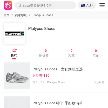
🇦🇺
Sasa美妆护肤3.5折
AU
lululemon折扣上新
SSENSE年中3折
FreshBeauty好价汇总
Cettire降价+叠9折
Farfetch折上8折
WWS Coles超市实拍
viagogo二手票捡漏
Myer清仓1折起
The Outnet奢牌1折起
David Jones 3折起
Flannels大牌1折
Perfumes Club护肤1折
AMIRO返校季6.2折
Oweek抽奖送Airpods
Amazon折扣汇总
eToro入金$200送$50
Amazon数码好物
ICONIC本周7.5折
ThedoubleF高奢地板价
Moose Knuckles 6折
丝芙兰5折起
EUFY官网3.7折起
Selenichast首饰2折
Trip机票酒店促销
YSL送5件彩妆礼
Amazon家居好物
BIGBANG巡演开票
David Jones时尚3折
Amazon美妆护肤
雅漾大喷$8
过敏原检测盒$33
伊索独家赠50ml沐浴露
科颜氏清仓3折
SEALIFE海洋馆门票6折
丝塔芙大白罐$16
订阅Newsletter送香薰
Cult Beauty 6.8折
Harrods圣诞日历2.3折
LN-CC奢牌私促3折
d'Alba空姐喷雾$16
EVE LOM套装逆天2折
Bernardelli独家4折
Adore Beauty 6折起
CT圣诞日历
Mytheresa奢品2.7折
Luxury Escapes 9折
Currentbody美容仪9折
卡诗9折+赠4件礼
MOON Garden Live
ALLSAINTS美衣3折
Roborock扫地机3.7折
Tingo Life水杯$24
Valentino官网5折
CR洗发护发6.3折
首页
商家导航
Platypus Shoes
Platypus Shoes
137
110
0
0
折扣
抢好货
攻略
笔记
Platypus Shoes｜女鞋焕新之选
运动鞋 $90
0
Platypus Shoes
3 小时前
Platypus Shoes折扣季好物清单