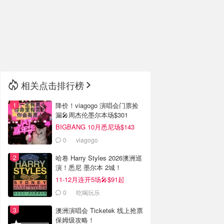
🇮🇹
意大利
🇦🇺
澳洲
🇳🇿
新西兰
相关点击排行榜
降价！viagogo 演唱会门票捡
漏🎤周杰伦墨尔本场$301
BIGBANG 10月悉尼场$143
0
viagogo
哈卷 Harry Styles 2026澳洲巡
演！悉尼 墨尔本 2城！
11-12月连开5场🎤$91起
0
吃喝玩乐
澳洲演唱会 Ticketek 线上抢票
保姆级攻略！