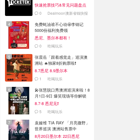
快速抢票技巧&常见问题盘点
0
Dealmoon澳新省钱快报
免费蚝油谁不心动🤩李锦记
5000份福利免费领
悉尼、墨尔本都有！
0
吃喝玩乐
张震岳「跟着感觉走」巡演澳
洲站 🔥独家8折购票啦❗️
8.7悉尼 8.9墨尔本
1
吃喝玩乐
🎤张慧脱口秀澳洲巡演来啦！8
月1日-9日 爆笑现场等你解锁
🤣
8.7-8 悉尼见❗️
5
吃喝玩乐
袁娅维 TIA RAY 「月亮撒野」
世界巡演 澳洲站售票中
8月20日墨尔本 22日悉尼