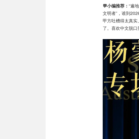
💬小编推荐：
“遍
文明者”，谁到20
甲方吐槽得太真实
了。喜欢中文脱口