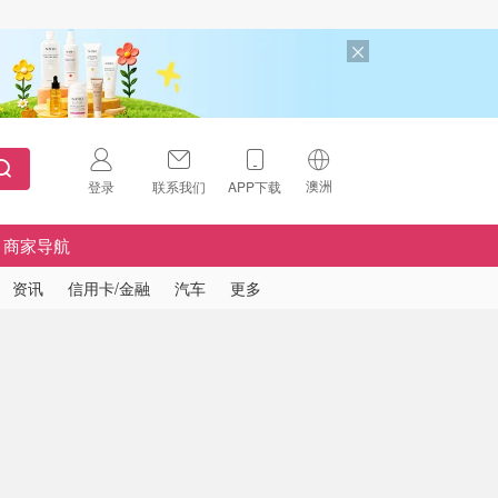
澳洲
登录
联系我们
APP下载
🇺🇸
美国
商家导航
🇨🇳
中国
资讯
信用卡/金融
汽车
更多
🇨🇦
加拿大
扫码下载 App
🇬🇧
英国
Download on the
App Store
🇩🇪
德国
Download the
Android App
🇫🇷
法国