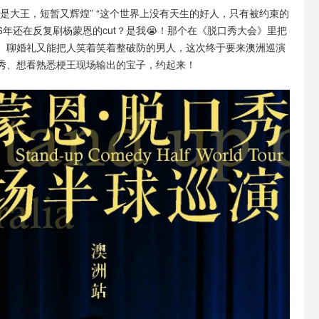
地是大王，短暂又辉煌” “这个世界上没有天生的好人，只有被约束的
26年还在反复刷杨蒙恩的cut？是我😭！那个在《脱口秀大会》里把
、聊婚礼又能把人笑着笑着整破防的男人，这次终于要来澳洲巡演
秀、想看熟悉梗王现场输出的宝子，约起来！