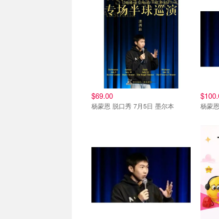
$69.00
$100.
杨蒙恩 脱口秀 7月5日 墨尔本
杨蒙恩
购票直达
联系