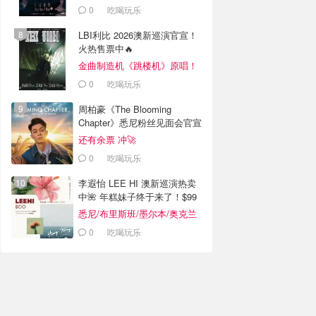
0
吃喝玩乐
LBI利比 2026澳新巡演官宣！
火热售票中🔥
金曲制造机《跳楼机》原唱！
0
吃喝玩乐
周柏豪《The Blooming
Chapter》悉尼粉丝见面会官宣
还有余票 冲🚀
0
吃喝玩乐
李遐怡 LEE HI 澳新巡演热卖
中🌺 年糕妹子终于来了！$99
起
悉尼/布里斯班/墨尔本/奥克兰
0
吃喝玩乐