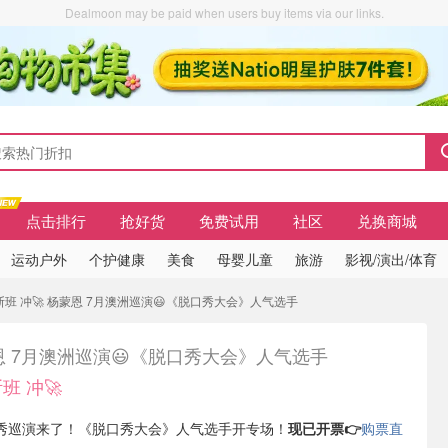
Dealmoon may be paid when users buy items via our links.
点击排行
抢好货
免费试用
社区
兑换商城
运动户外
个护健康
美食
母婴儿童
旅游
影视/演出/体育
斯班 冲🚀 杨蒙恩 7月澳洲巡演😃《脱口秀大会》人气选手
恩 7月澳洲巡演😃《脱口秀大会》人气选手
班 冲🚀
秀巡演来了！《脱口秀大会》人气选手开专场！
现已开票👉
购票直