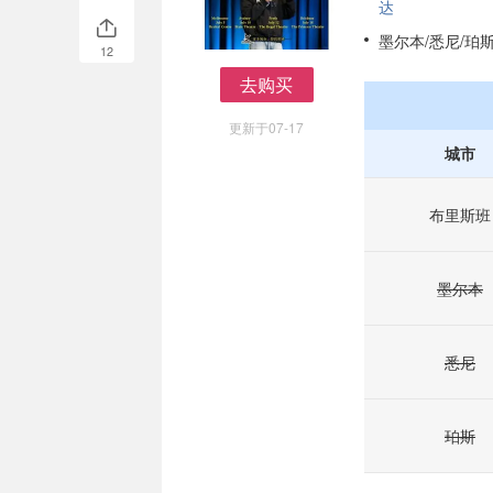
达
墨尔本/悉尼/珀
12
去购买
去购买
更新于07-17
城市
布里斯班
墨尔本
悉尼
珀斯