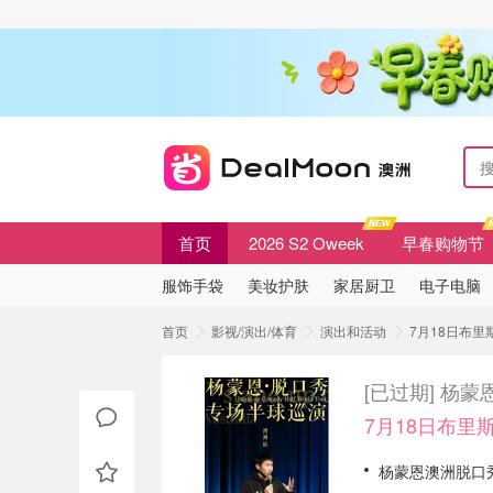
首页
2026 S2 Oweek
早春购物节
服饰手袋
美妆护肤
家居厨卫
电子电脑
首页
影视/演出/体育
演出和活动
7月18日布里
[已过期]
杨蒙
7月18日布里斯
杨蒙恩澳洲脱口