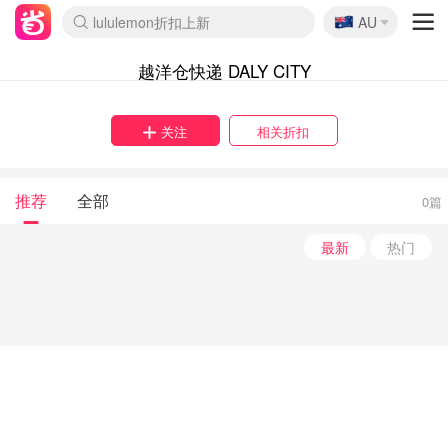
🇦🇺
lululemon折扣上新
AU
Sasa美妆护肤3.5折
SSENSE年中2.5折
FreshBeauty好价汇总
Cettire降价+叠9折
WWS Coles超市实拍
viagogo二手票捡漏
Myer超级周末
The Outnet奢牌1折起
David Jones 3折起
Flannels大牌1折
Perfumes Club护肤1折
AMIRO面罩$251
Amazon折扣汇总
eToro入金$200送$50
Amazon数码好物
ICONIC本周7.5折
ThedoubleF高奢地板价
Moose Knuckles 6折
丝芙兰5折起
EUFY摄像头$98
Selenichast首饰2折
Trip机票酒店促销
YSL送5件彩妆礼
Amazon家居好物
Amazon美妆护肤
雅漾大喷$8
过敏原检测盒$33
伊索独家赠50ml沐浴露
科颜氏高保湿面霜$29
SEALIFE海洋馆门票6折
丝塔芙大白罐$16
订阅Newsletter送香薰
Cult Beauty 6.8折
Harrods圣诞日历$525
LN-CC奢牌私促3折
d'Alba空姐喷雾$16
EVE LOM套装£56
Bernardelli独家4折
Adore Beauty 6折起
CT圣诞日历
Mytheresa奢品2.7折
Luxury Escapes 9折
Currentbody美容仪$881
MOON Garden Live
Roborock扫地机$649
Tingo Life水杯$24
Valentino官网5折
CR洗护套装$23
修丽可4件套$159
Myer彩妆2件7折
GANNI官网4.5折
Stylevana韩妆4折
Tessabit高奢8.5折
OGX洗发水$11
Amazon阿德莱德次日达
卡诗8.5折+赠礼
Philips Hue灯具8折
越洋仓快递 DALY CITY
关注
相关折扣
推荐
全部
0篇
最新
热门