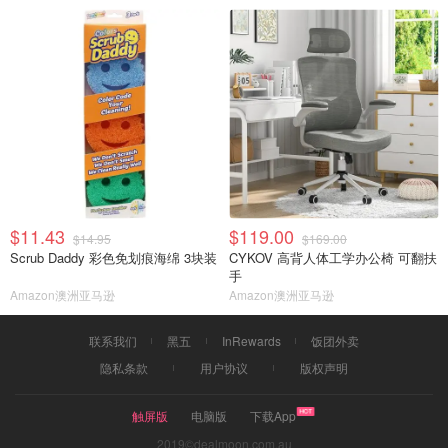
$11.43
$119.00
$14.95
$169.00
Scrub Daddy 彩色免划痕海绵 3块装
CYKOV 高背人体工学办公椅 可翻扶
手
Amazon澳洲亚马逊
Amazon澳洲亚马逊
联系我们
黑五
InRewards
饭团外卖
隐私条款
用户协议
版权声明
触屏版
电脑版
下载App
2019©dealmoon.com.au