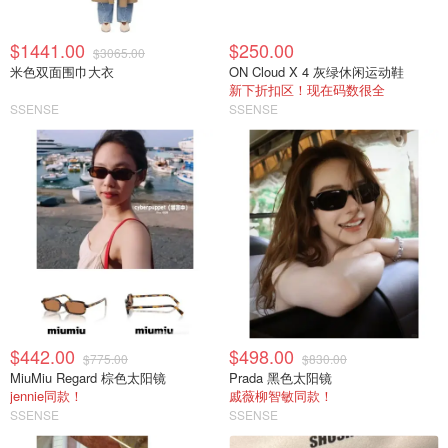
$1441.00
$250.00
$3065.00
米色双面围巾大衣
ON Cloud X 4 灰绿休闲运动鞋
新下折扣区！现在码数很全
SSENSE
SSENSE
$442.00
$498.00
$775.00
$830.00
MiuMiu Regard 棕色太阳镜
Prada 黑色太阳镜
jennie同款！
戚薇柳智敏同款！
SSENSE
SSENSE