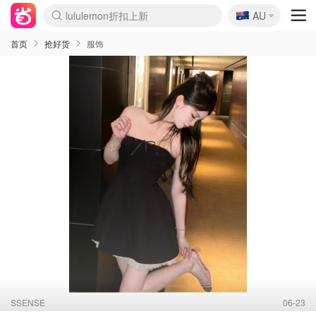
🇦🇺
Sasa美妆护肤3.5折
AU
lululemon折扣上新
SSENSE年中3折
FreshBeauty好价汇总
Cettire降价+叠9折
Farfetch折上8折
WWS Coles超市实拍
viagogo二手票捡漏
Myer清仓1折起
The Outnet奢牌1折起
David Jones 3折起
Flannels大牌1折
Perfumes Club护肤1折
AMIRO返校季6.2折
Oweek抽奖送Airpods
Amazon折扣汇总
eToro入金$200送$50
Amazon数码好物
ICONIC本周7.5折
ThedoubleF高奢地板价
Moose Knuckles 6折
丝芙兰5折起
EUFY官网3.7折起
Selenichast首饰2折
Trip机票酒店促销
YSL送5件彩妆礼
Amazon家居好物
BIGBANG巡演开票
David Jones时尚3折
Amazon美妆护肤
雅漾大喷$8
过敏原检测盒$33
伊索独家赠50ml沐浴露
科颜氏清仓3折
SEALIFE海洋馆门票6折
丝塔芙大白罐$16
订阅Newsletter送香薰
Cult Beauty 6.8折
Harrods圣诞日历2.3折
LN-CC奢牌私促3折
d'Alba空姐喷雾$16
EVE LOM套装逆天2折
Bernardelli独家4折
Adore Beauty 6折起
CT圣诞日历
Mytheresa奢品2.7折
Luxury Escapes 9折
Currentbody美容仪9折
卡诗9折+赠4件礼
MOON Garden Live
ALLSAINTS美衣3折
Roborock扫地机3.7折
Tingo Life水杯$24
Valentino官网5折
CR洗发护发6.3折
首页
抢好货
服饰
SSENSE
06-23