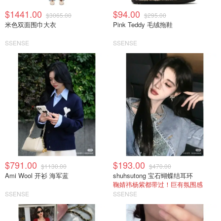
$1441.00
$94.00
$3065.00
$295.00
米色双面围巾大衣
Pink Teddy 毛绒拖鞋
SSENSE
SSENSE
$791.00
$193.00
$1130.00
$470.00
Ami Wool 开衫 海军蓝
shuhsutong 宝石蝴蝶结耳环
鞠婧祎杨紫都带过！巨有氛围感
SSENSE
SSENSE