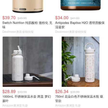
$39.70
$34.00
$49.95
$41.00
Switch Nutrition 纯肌酸粉 微粉化 无
Antipodes Baptise H2O 透明质酸保
味
湿凝胶
Dealmoon澳新省钱快报
Dealmoon澳新省钱快报
$28.89
$26.34
$33.99
$30.99
1000mL 不锈钢保温水壶 两盖 梦幻
750ml 花朵白色不锈钢保温水瓶 吸
蕨叶
管款
Amazon澳洲亚马逊
Amazon澳洲亚马逊