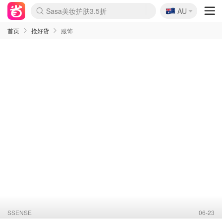
🇦🇺
Sasa美妆护肤3.5折
AU
lululemon折扣上新
SSENSE年中3折
FreshBeauty好价汇总
Cettire降价+叠9折
Farfetch折上8折
WWS Coles超市实拍
viagogo二手票捡漏
Myer清仓1折起
The Outnet奢牌1折起
David Jones 3折起
Flannels大牌1折
Perfumes Club护肤1折
AMIRO返校季6.2折
Oweek抽奖送Airpods
Amazon折扣汇总
eToro入金$200送$50
Amazon数码好物
ICONIC本周7.5折
ThedoubleF高奢地板价
Moose Knuckles 6折
丝芙兰5折起
EUFY官网3.7折起
Selenichast首饰2折
Trip机票酒店促销
YSL送5件彩妆礼
Amazon家居好物
BIGBANG巡演开票
David Jones时尚3折
Amazon美妆护肤
雅漾大喷$8
过敏原检测盒$33
伊索独家赠50ml沐浴露
科颜氏清仓3折
SEALIFE海洋馆门票6折
丝塔芙大白罐$16
订阅Newsletter送香薰
Cult Beauty 6.8折
Harrods圣诞日历2.3折
LN-CC奢牌私促3折
d'Alba空姐喷雾$16
EVE LOM套装逆天2折
Bernardelli独家4折
Adore Beauty 6折起
CT圣诞日历
Mytheresa奢品2.7折
Luxury Escapes 9折
Currentbody美容仪9折
卡诗9折+赠4件礼
MOON Garden Live
ALLSAINTS美衣3折
Roborock扫地机3.7折
Tingo Life水杯$24
Valentino官网5折
CR洗发护发6.3折
首页
抢好货
服饰
SSENSE
06-23