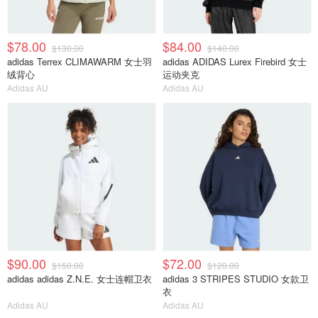
$78.00
$84.00
$130.00
$140.00
adidas Terrex CLIMAWARM 女士羽
adidas ADIDAS Lurex Firebird 女士
绒背心
运动夹克
Adidas AU
Adidas AU
$90.00
$72.00
$150.00
$120.00
adidas adidas Z.N.E. 女士连帽卫衣
adidas 3 STRIPES STUDIO 女款卫
衣
Adidas AU
Adidas AU