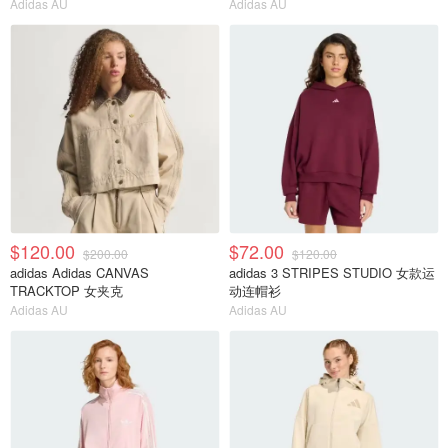
Adidas AU
Adidas AU
$120.00
$72.00
$200.00
$120.00
adidas Adidas CANVAS
adidas 3 STRIPES STUDIO 女款运
TRACKTOP 女夹克
动连帽衫
Adidas AU
Adidas AU