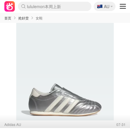
lululemon本周上新
🇦🇺
Sasa美妆护肤3.5折
AU
SSENSE年中3折
FreshBeauty好价汇总
Cettire降价+叠9折
Farfetch折上8折
WWS Coles超市实拍
viagogo二手票捡漏
Myer清仓1折起
The Outnet奢牌1折起
David Jones 3折起
Flannels大牌1折
Perfumes Club护肤1折
AMIRO返校季6.2折
Oweek抽奖送Airpods
Amazon折扣汇总
eToro入金$200送$50
Amazon数码好物
ICONIC本周7.5折
ThedoubleF高奢地板价
Moose Knuckles 6折
丝芙兰5折起
EUFY官网3.7折起
Selenichast首饰2折
Trip机票酒店促销
YSL送5件彩妆礼
Amazon家居好物
BIGBANG巡演开票
David Jones时尚3折
Amazon美妆护肤
雅漾大喷$8
过敏原检测盒$33
伊索独家赠50ml沐浴露
科颜氏送高保湿面霜
SEALIFE海洋馆门票6折
丝塔芙大白罐$16
订阅Newsletter送香薰
Cult Beauty 6.8折
Harrods圣诞日历2.3折
LN-CC奢牌私促3折
d'Alba空姐喷雾$16
EVE LOM套装逆天2折
Bernardelli独家4折
Adore Beauty 6折起
CT圣诞日历
Mytheresa奢品2.7折
首页
抢好货
女鞋
Adidas AU
07-31