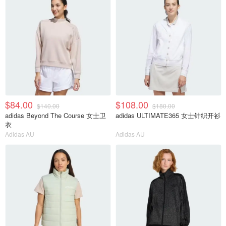
$84.00
$108.00
$140.00
$180.00
adidas Beyond The Course 女士卫
adidas ULTIMATE365 女士针织开衫
衣
Adidas AU
Adidas AU