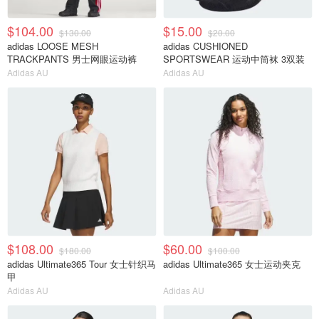
$104.00
$15.00
$130.00
$20.00
adidas LOOSE MESH
adidas CUSHIONED
TRACKPANTS 男士网眼运动裤
SPORTSWEAR 运动中筒袜 3双装
Adidas AU
Adidas AU
$108.00
$60.00
$180.00
$100.00
adidas Ultimate365 Tour 女士针织马
adidas Ultimate365 女士运动夹克
甲
Adidas AU
Adidas AU