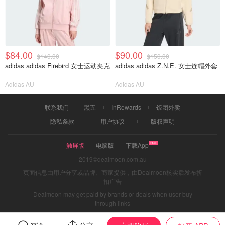
$84.00
$90.00
$140.00
$150.00
adidas adidas Firebird 女士运动夹克
adidas adidas Z.N.E. 女士连帽外套
Adidas AU
Adidas AU
联系我们
黑五
InRewards
饭团外卖
隐私条款
用户协议
版权声明
触屏版
电脑版
下载App
2019©dealmoon.com.au
页面信息由用户分享或品牌、商家提供，由Dealmoon核实后发布折
扣广告
Dealmoon may get paid by brands or deals when user buy
through links