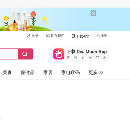
联系我们
澳洲
登录
下载App
🇺🇸
美国
下载 DealMoon App
体验更多精彩
🇨🇳
中国
美食
保健品
家居
家电数码
更多
🇨🇦
加拿大
🇬🇧
汽车
英国
旅游
🇩🇪
德国
母婴儿童
🇫🇷
法国
🇮🇹
意大利