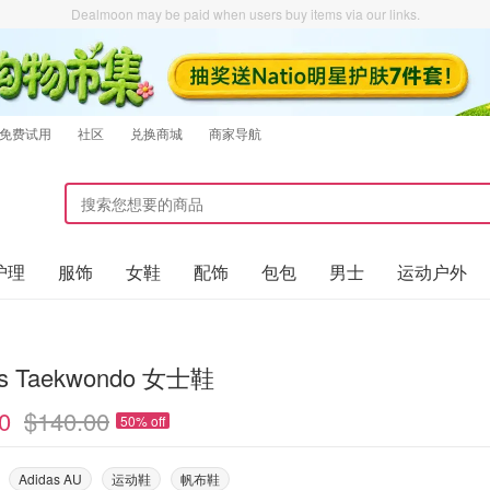
Dealmoon may be paid when users buy items via our links.
免费试用
社区
兑换商城
商家导航
护理
服饰
女鞋
配饰
包包
男士
运动户外
as Taekwondo 女士鞋
0
$140.00
50% off
Adidas AU
运动鞋
帆布鞋