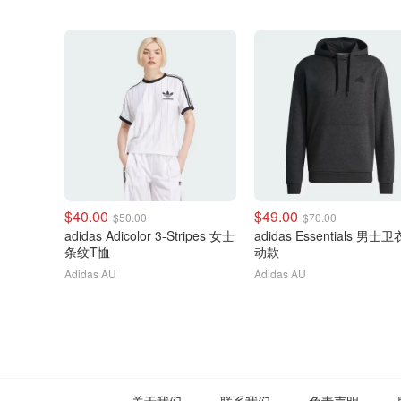
$40.00
$49.00
$50.00
$70.00
adidas Adicolor 3-Stripes 女士
adidas Essentials 男士
条纹T恤
动款
Adidas AU
Adidas AU