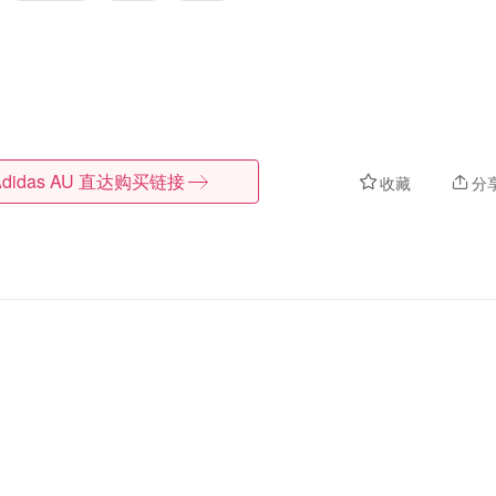
didas AU
直达购买链接
收藏
分