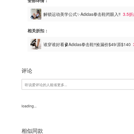
全部详情：
解锁运动美学公式✨Adidas拳击鞋闭眼入‼️
3.5
相关折扣：
谁穿谁好看🩰Adidas拳击鞋‼️捡漏价$49/原$140
评论
loading...
相似同款