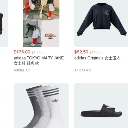
$136.00
$82.50
$160.00
$110.00
adidas TOKYO MARY JANE
adidas Originals 女士卫衣
女士鞋 经典款
Adidas AU
Adidas AU