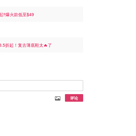
折起‼️爆火款低至$49
3.5折起！复古薄底鞋太🔥了
评论