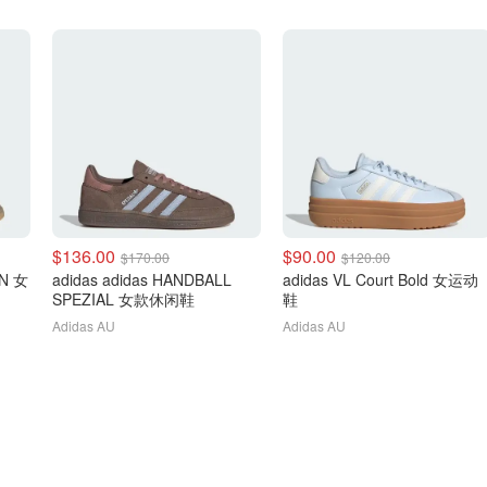
$136.00
$90.00
$170.00
$120.00
EN 女
adidas adidas HANDBALL
adidas VL Court Bold 女运动
SPEZIAL 女款休闲鞋
鞋
Adidas AU
Adidas AU