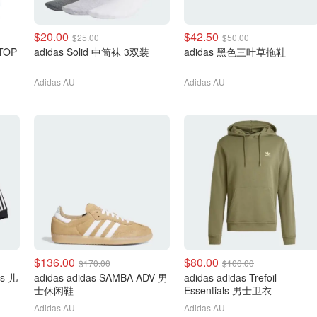
$20.00
$42.50
$25.00
$50.00
 TOP
adidas Solid 中筒袜 3双装
adidas 黑色三叶草拖鞋
Adidas AU
Adidas AU
$136.00
$80.00
$170.00
$100.00
es 儿
adidas adidas SAMBA ADV 男
adidas adidas Trefoil
士休闲鞋
Essentials 男士卫衣
Adidas AU
Adidas AU