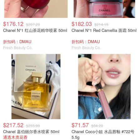
$176.12
$182.03
$207.20
$214.15
Chanel N°1 红山茶花精华喷雾 50ml
Chanel N°1 Red Camellia 面霜 50ml
折扣码：DMAU
折扣码：DMAU
Fresh Beauty Co.
Fresh Beauty Co.
$217.52
$71.57
$255.90
$84.20
Chanel 嘉伯丽尔香水喷雾 50ml
Chanel Coco小姐 水晶唇釉 #722号
通透木质花香
5.5g