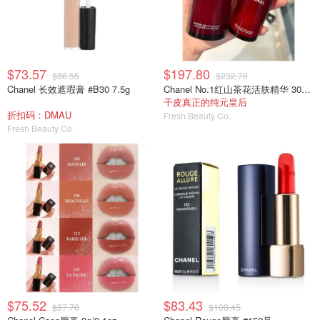
$73.57
$197.80
$86.55
$232.70
Chanel 长效遮瑕膏 #B30 7.5g
Chanel No.1红山茶花活肤精华 30ml/1oz
干皮真正的纯元皇后
折扣码：DMAU
Fresh Beauty Co.
Fresh Beauty Co.
$75.52
$83.43
$87.70
$100.45