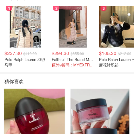
1
2
3
$237.30
$294.30
$105.30
$419.00
$655.00
$212.00
Polo Ralph Lauren 羽绒
Faithfull The Brand Marais 格纹亚麻吊带中长连衣裙
Polo Ralph Lauren 长袖
马甲
额外9折码：MYEXTRA10
麻花针织衫
猜你喜欢