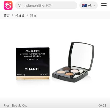
🇦🇺
Sasa美妆护肤3.5折
AU
lululemon折扣上新
SSENSE年中2.5折
FreshBeauty好价汇总
Cettire降价+叠9折
WWS Coles超市实拍
viagogo二手票捡漏
Myer超级周末
The Outnet奢牌1折起
David Jones 3折起
Flannels大牌1折
Perfumes Club护肤1折
AMIRO面罩$251
Amazon折扣汇总
eToro入金$200送$50
Amazon数码好物
ICONIC本周7.5折
ThedoubleF高奢地板价
Moose Knuckles 6折
丝芙兰5折起
EUFY摄像头$98
Selenichast首饰2折
Trip机票酒店促销
YSL送5件彩妆礼
Amazon家居好物
Amazon美妆护肤
雅漾大喷$8
过敏原检测盒$33
伊索独家赠50ml沐浴露
科颜氏高保湿面霜$29
SEALIFE海洋馆门票6折
丝塔芙大白罐$16
订阅Newsletter送香薰
Cult Beauty 6.8折
Harrods圣诞日历$525
LN-CC奢牌私促3折
d'Alba空姐喷雾$16
EVE LOM套装£56
Bernardelli独家4折
Adore Beauty 6折起
CT圣诞日历
Mytheresa奢品2.7折
Luxury Escapes 9折
Currentbody美容仪$881
MOON Garden Live
Roborock扫地机$649
Tingo Life水杯$24
Valentino官网5折
CR洗护套装$23
修丽可4件套$159
Myer彩妆2件7折
GANNI官网4.5折
Stylevana韩妆4折
Tessabit高奢8.5折
OGX洗发水$11
Amazon阿德莱德次日达
卡诗8.5折+赠礼
Philips Hue灯具8折
首页
抢好货
彩妆
Fresh Beauty Co.
06-23