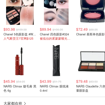
$93.98
$89.94
$72.49
$109.38
$106.35
$88.35
Chanel 5色眼影盘 #WARM
Chanel 四色眼影#324
Chanel 慕斯单色眼影
人气断货王!!官网$125
被低估的雾蒙蒙哑光通勤盘
$45.94
$43.99
$79.48
$54.05
$51.75
$93.50
NARS Climax 睫毛膏 黑
NARS Climax 眼线液
NARS Claudette 六
色 6g
0.4ml
量眼影盘
大家都在抢