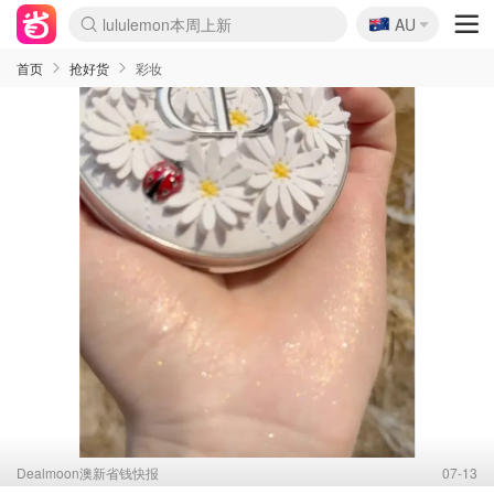
🇦🇺
Sasa美妆护肤3.5折
AU
lululemon本周上新
SSENSE年中3折
FreshBeauty好价汇总
Cettire降价+叠9折
Farfetch折上8折
WWS Coles超市实拍
viagogo二手票捡漏
Myer清仓1折起
The Outnet奢牌1折起
David Jones 3折起
Flannels大牌1折
Perfumes Club护肤1折
AMIRO返校季6.2折
Oweek抽奖送Airpods
Amazon折扣汇总
eToro入金$200送$50
Amazon数码好物
ICONIC本周7.5折
ThedoubleF高奢地板价
Moose Knuckles 6折
丝芙兰5折起
EUFY官网3.7折起
Selenichast首饰2折
Trip机票酒店促销
YSL送5件彩妆礼
Amazon家居好物
BIGBANG巡演开票
David Jones时尚3折
Amazon美妆护肤
雅漾大喷$8
过敏原检测盒$33
伊索独家赠50ml沐浴露
科颜氏送高保湿面霜
SEALIFE海洋馆门票6折
丝塔芙大白罐$16
订阅Newsletter送香薰
Cult Beauty 6.8折
Harrods圣诞日历2.3折
LN-CC奢牌私促3折
d'Alba空姐喷雾$16
EVE LOM套装逆天2折
Bernardelli独家4折
Adore Beauty 6折起
CT圣诞日历
Mytheresa奢品2.7折
首页
抢好货
彩妆
Dealmoon澳新省钱快报
07-13