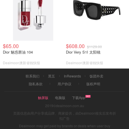
$65.00
$608.00
$1129.00
Dior 魅惑唇油 104
Dior Very S1I 太阳镜
Dealmoon澳新省钱快报
Dealmoon澳新省钱快报
联系我们
黑五
InRewards
饭团外卖
隐私条款
用户协议
版权声明
触屏版
电脑版
下载App
2019©dealmoon.com.au
页面信息由用户分享或品牌、商家提供，由Dealmoon核实后发布折
扣广告
Dealmoon may get paid by brands or deals when user buy