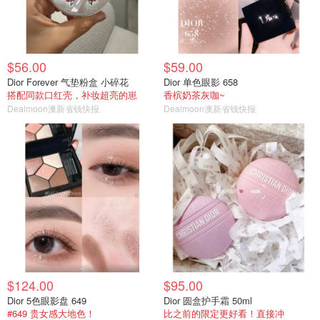
$56.00
$59.00
Dior Forever 气垫粉盒 小碎花
Dior 单色眼影 658
搭配同款口红壳，补妆超亮的崽
香槟奶茶灰咖~
Dealmoon澳新省钱快报
Dealmoon澳新省钱快报
$124.00
$95.00
Dior 5色眼影盘 649
Dior 圆盒护手霜 50ml
#649 贵女感大地色！
比之前的限定更好看！直接冲