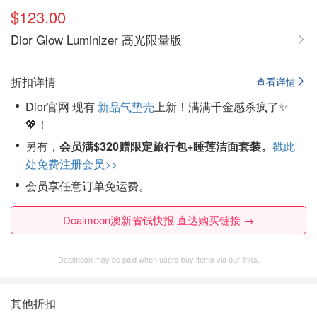
$123.00
Dior Glow Luminizer 高光限量版
折扣详情
查看详情
Dior官网 现有
新品气垫壳
上新！满满千金感杀疯了✨
💖！
另有，
会员满$320赠限定旅行包+睡莲洁面套装。
戳此
处免费注册会员>>
会员享任意订单免运费。
Dealmoon澳新省钱快报 直达购买链接 →
Dealmoon may be paid when users buy items via our links.
其他折扣