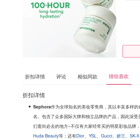
猜你喜欢
折扣详情
评论
相似同款
折扣详情
Sephora
作为全球知名的美妆零售商，其以丰富多样的
名。包含了众多国际大牌和独立品牌的产品，因此深受
们逛街必去的地方~不仅有大家经常买的明星彩妆品牌
Huda Beauty
等；还有
Dior
、
YSL
、
Gucci
、
娇兰
、
SK-II