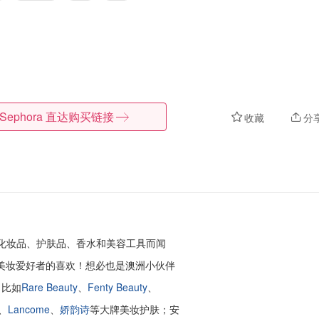
Sephora
直达购买链接
收藏
分
化妆品、护肤品、香水和美容工具而闻
美妆爱好者的喜欢！想必也是澳洲小伙伴
，比如
Rare Beauty
、
Fenty Beauty
、
、
Lancome
、
娇韵诗
等大牌美妆护肤；安