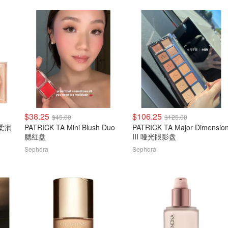
$38.25
$106.25
$45.00
$125.00
 柔润
PATRICK TA Mini Blush Duo
PATRICK TA Major Dimensio
腮红盘
III 哑光眼影盘
Sephora
Sephora