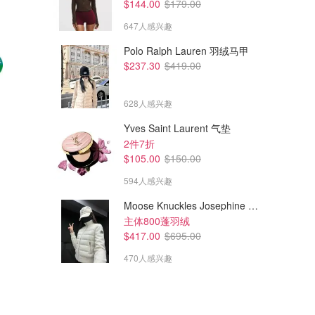
$144.00
$179.00
647人感兴趣
Polo Ralph Lauren 羽绒马甲
$237.30
$419.00
628人感兴趣
Yves Saint Laurent 气垫
2件7折
$105.00
$150.00
594人感兴趣
$15.60
$31.50
$26.00
$45.00
Moose Knuckles Josephine 拼接夹克
ALPHA-H 液体黄金 去角质精
Pixi 精华液 30ml
主体800蓬羽绒
华30ml
$417.00
$695.00
Sephora
Sephora
470人感兴趣