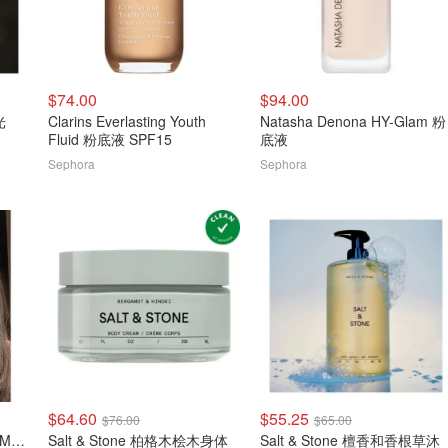
$74.00
$94.00
光
Clarins Everlasting Youth
Natasha Denona HY-Glam 粉
Fluid 粉底液 SPF15
底液
Sephora
Sephora
$64.60
$55.25
$76.00
$65.00
Makeup By Mario Master Mattes 中性眼影盘
Salt & Stone 柏格木桧木身体
Salt & Stone 檀香和香根草沐