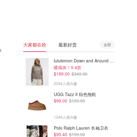
🇦🇺
澳洲
🇳🇿
新西兰
大家都在抢
最新好货
全部
享
lululemon Down and Around 羽绒夹克
暖揭灰！5.4折
$189.00
$349.00
2034人感兴趣
UGG Tazz II 棕色拖鞋
$99.00
$199.99
1346人感兴趣
Polo Ralph Lauren 长袖卫衣
$95.40
$193.00