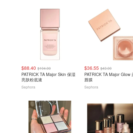
$88.40
$36.55
$104.00
$43.00
PATRICK TA Major Skin 保湿
PATRICK TA Major Glow
亮肤粉底液
唇膜
Sephora
Sephora