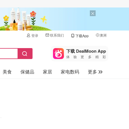
联系我们
澳洲
登录
下载App
🇺🇸
美国
下载 DealMoon App
体验更多精彩
🇨🇳
中国
美食
保健品
家居
家电数码
更多
🇨🇦
加拿大
🇬🇧
汽车
英国
旅游
🇩🇪
德国
母婴儿童
🇫🇷
法国
🇮🇹
意大利