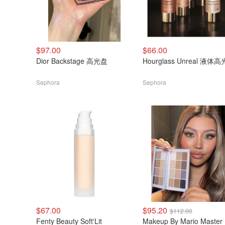
$97.00
$66.00
Dior Backstage 高光盘
Hourglass Unreal 液体高
Sephora
Sephora
$67.00
$95.20
$112.00
Fenty Beauty Soft'Lit