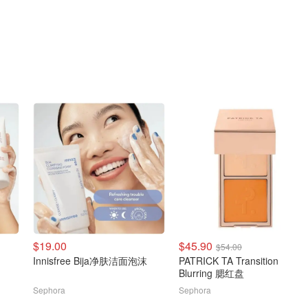
$19.00
$45.90
$54.00
Innisfree Bija净肤洁面泡沫
PATRICK TA Transition
Blurring 腮红盘
Sephora
Sephora