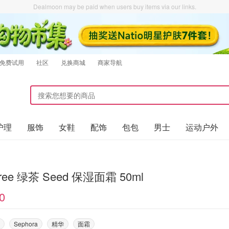
Dealmoon may be paid when users buy items via our links.
免费试用
社区
兑换商城
商家导航
护理
服饰
女鞋
配饰
包包
男士
运动户外
sfree 绿茶 Seed 保湿面霜 50ml
0
Sephora
精华
面霜