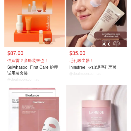
$87.00
$35.00
怕踩雷？尝鲜装来也！
毛孔吸尘器！
Sulwhasoo
First Care 护理
Innisfree
火山泥毛孔面膜
试用装套装
@dealmoon.com.au
@dealmoon.com.au