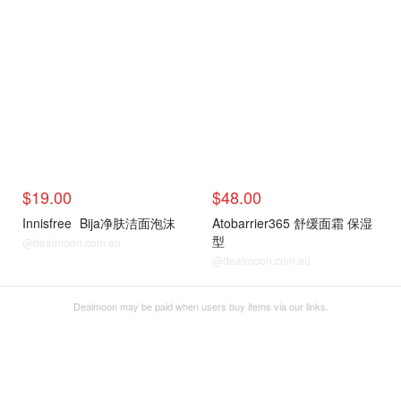
$19.00
$48.00
Innisfree
Bija净肤洁面泡沫
Atobarrier365 舒缓面霜 保湿
型
@dealmoon.com.au
@dealmoon.com.au
Dealmoon may be paid when users buy items via our links.