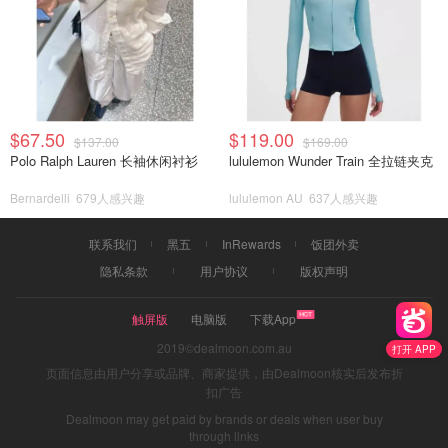
$67.50
$119.00
$137.00
$169.00
Polo Ralph Lauren 长袖休闲衬衫
lululemon Wunder Train 全拉链夹克
Bernardelli
679人感兴趣
lululemon AU
637人感兴趣
联系我们
黑五
InRewards
饭团外卖
隐私条款
用户协议
版权声明
触屏版
电脑版
下载App
2019©dealmoon.com.au
打开 APP
页面信息由用户分享或品牌、商家提供，由Dealmoon核实后发布折
扣广告
Dealmoon may get paid by brands or deals when user buy
through links