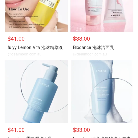
$41.00
$38.00
fulyy Lemon Vita 泡沫精华液
Biodance 泡沫洁面乳
@dealmoon.com.au
@dealmoon.com.au
$41.00
$33.00