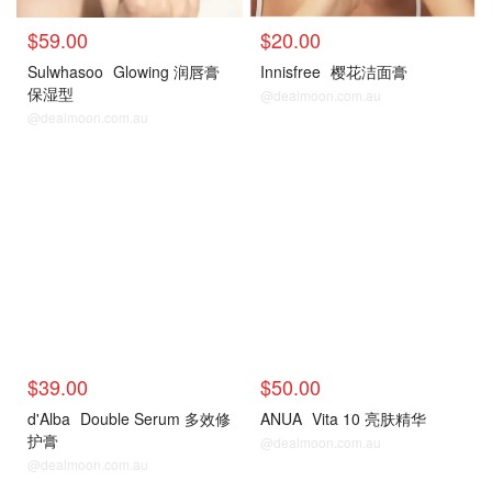
$59.00
$20.00
Sulwhasoo
Glowing 润唇膏
Innisfree
樱花洁面膏
保湿型
@dealmoon.com.au
@dealmoon.com.au
$39.00
$50.00
d'Alba
Double Serum 多效修
ANUA
Vita 10 亮肤精华
护膏
@dealmoon.com.au
@dealmoon.com.au