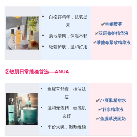
白松露精华，抗氧提
✅️
空姐喷雾
亮
✅️
双层修护精华液
质地清爽，保湿不黏
✅️
维他命紧致精华液
轻奢护肤，温和好用
②敏肌日常维稳首选----ANUA
鱼腥草舒缓，控油祛
痘
✅️
77爽肤精华水
温和无酒精，敏感肌
✅️
补水精华液
友好
✅️
鱼腥草洗面奶
平价大碗，湿敷维稳