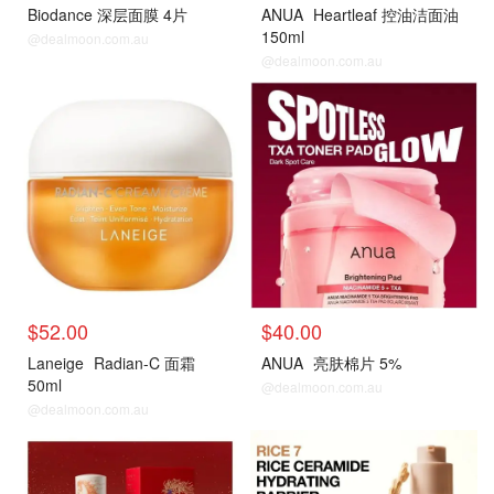
Biodance 深层面膜 4片
ANUA
Heartleaf 控油洁面油
150ml
@dealmoon.com.au
@dealmoon.com.au
$52.00
$40.00
Laneige
Radian-C 面霜
ANUA
亮肤棉片 5%
50ml
@dealmoon.com.au
@dealmoon.com.au