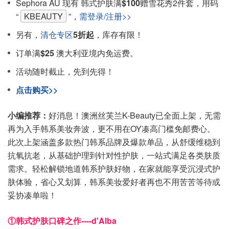
Sephora AU 现有 韩式护肤满
$100
赠雪花秀2件套，用码
“
KBEAUTY
”，
需登录/注册>>
另有，
清仓专区
5折起
，库存有限！
订单满
$25
澳大利亚境内免运费。
活动随时截止，先到先得！
点击购买>>
小编推荐：
好消息！澳洲丝芙兰K-Beauty已全面上架，无需
再为入手韩系美妆奔波，更不用在OY凑高门槛免邮费心。
此次上架涵盖多款热门韩系品牌及爆款单品，从舒缓维稳到
抗氧抗老，从基础护理到针对性护肤，一站式满足各类肤质
需求。轻松解锁地道韩系护肤好物，在家就能享受沉浸式护
肤体验，省心又划算，韩系美妆爱好者再也不用苦苦等待或
妥协凑单啦！
①韩式护肤口碑之作----d'Alba