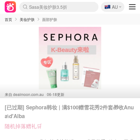
🇦🇺
Sasa美妆护肤3.5折
AU
lululemon折扣上新
SSENSE年中2.5折
FreshBeauty好价汇总
Cettire降价+叠9折
WWS Coles超市实拍
viagogo二手票捡漏
Myer超级周末
The Outnet奢牌1折起
David Jones 3折起
Flannels大牌1折
Perfumes Club护肤1折
AMIRO面罩$251
Amazon折扣汇总
eToro入金$200送$50
Amazon数码好物
ICONIC本周7.5折
ThedoubleF高奢地板价
Moose Knuckles 6折
EUFY摄像头$98
Selenichast首饰2折
Trip机票酒店促销
YSL送5件彩妆礼
Amazon家居好物
Amazon美妆护肤
雅漾大喷$8
过敏原检测盒$33
科颜氏高保湿面霜$29
SEALIFE海洋馆门票6折
丝塔芙大白罐$16
订阅Newsletter送香薰
Cult Beauty 6.8折
Harrods圣诞日历$525
LN-CC奢牌私促3折
d'Alba空姐喷雾$16
EVE LOM套装£56
Bernardelli独家4折
Adore Beauty 6折起
CT圣诞日历
Mytheresa奢品2.7折
Luxury Escapes 9折
Currentbody美容仪$881
MOON Garden Live
Roborock扫地机$649
Tingo Life水杯$24
Valentino官网5折
CR洗护套装$23
修丽可4件套$159
Myer彩妆2件7折
GANNI官网4.5折
Stylevana韩妆4折
Tessabit高奢8.5折
OGX洗发水$11
Amazon阿德莱德次日达
卡诗8.5折+赠礼
Philips Hue灯具8折
首页
美妆护肤
面部护肤
来自
dealmoon.com.au
06-18更新
[已过期] Sephora韩妆 | 满$100赠雪花秀2件套🎁收Anu
a\d'Alba
随机掉落赠礼🛒