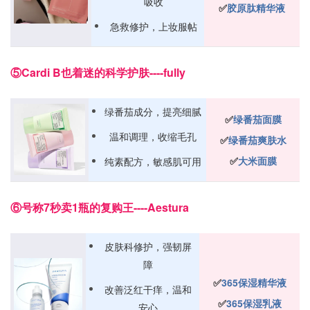
吸收
✅️
胶原肽精华液
急救修护，上妆服帖
⑤Cardi B也着迷的科学护肤----fully
绿番茄成分，提亮细腻
✅️
绿番茄面膜
温和调理，收缩毛孔
✅️
绿番茄爽肤水
✅️
大米面膜
纯素配方，敏感肌可用
⑥号称7秒卖1瓶的复购王----Aestura
皮肤科修护，强韧屏
障
✅️
365保湿精华液
改善泛红干痒，温和
✅️
365保湿乳液
安心