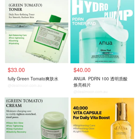
$33.00
$40.00
fully Green Tomato爽肤水
ANUA
PDRN 100 透明质酸
焕亮棉片
@dealmoon.com.au
@dealmoon.com.au