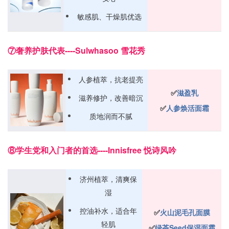
敏感肌、干燥肌优选
⑦奢养护肤代表----Sulwhasoo 雪花秀
人参植萃，抗老提亮
✅️
滋盈乳
滋养修护，改善暗沉
✅️
人参焕活面霜
质地润而不腻
⑧学生党和入门者的首选----Innisfree 悦诗风吟
济州植萃，清爽保
湿
控油补水，适合年
✅️
火山泥毛孔面膜
轻肌
✅️
绿茶Seed保湿面霜