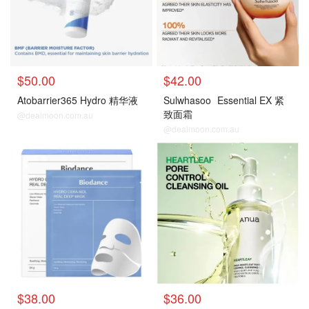
$50.00
$42.00
Atobarrier365 Hydro 精华液
Sulwhasoo
Essential EX 紧
致面霜
@dealmoon.com.au
@dealmoon.com.au
$38.00
$36.00