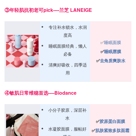
③年轻肌抗初老可pick----兰芝 LANEIGE
专注补水锁水，水润
度高
✅️
睡眠面膜
睡眠面膜经典，懒人
✅️
睡眠唇膜
必备
✅️
去角质爽肤水
清爽好吸收，四季适
用
④敏肌日常维稳首选----Biodance
小分子胶原，深层补
水
✅️
胶原蛋白面膜
水凝胶面膜，服帖好
✅️
肌肤紧致多肽面霜