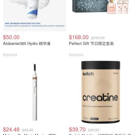
$50.00
$168.00
$240.00
Atobarrier365 Hydro 精华液
Perfect Gift 节日限定套装
Sephora
Sephora
$24.48
$39.70
$48.00
$49.95