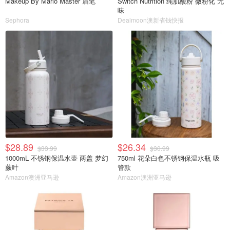
Makeup By Mario Master 眉笔
Switch Nutrition 纯肌酸粉 微粉化 无
味
Sephora
Dealmoon澳新省钱快报
$28.89
$26.34
$33.99
$30.99
1000mL 不锈钢保温水壶 两盖 梦幻
750ml 花朵白色不锈钢保温水瓶 吸
蕨叶
管款
Amazon澳洲亚马逊
Amazon澳洲亚马逊