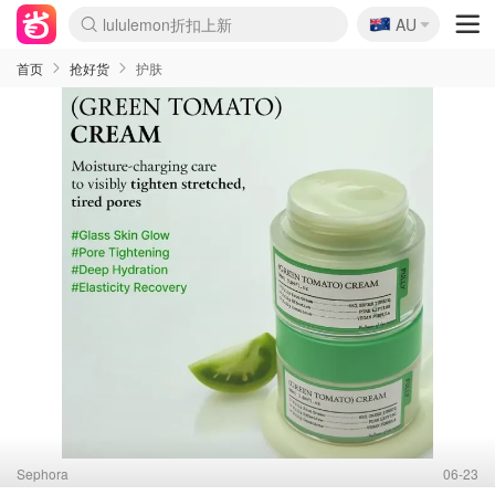
🇦🇺
Sasa美妆护肤3.5折
AU
lululemon折扣上新
SSENSE年中3折
FreshBeauty好价汇总
Cettire降价+叠9折
Farfetch折上8折
WWS Coles超市实拍
viagogo二手票捡漏
Myer清仓1折起
The Outnet奢牌1折起
David Jones 3折起
Flannels大牌1折
Perfumes Club护肤1折
AMIRO返校季6.2折
Oweek抽奖送Airpods
Amazon折扣汇总
eToro入金$200送$50
Amazon数码好物
ICONIC本周7.5折
ThedoubleF高奢地板价
Moose Knuckles 6折
丝芙兰5折起
EUFY官网3.7折起
Selenichast首饰2折
Trip机票酒店促销
YSL送5件彩妆礼
Amazon家居好物
BIGBANG巡演开票
David Jones时尚3折
Amazon美妆护肤
雅漾大喷$8
过敏原检测盒$33
伊索独家赠50ml沐浴露
科颜氏清仓3折
SEALIFE海洋馆门票6折
丝塔芙大白罐$16
订阅Newsletter送香薰
Cult Beauty 6.8折
Harrods圣诞日历2.3折
LN-CC奢牌私促3折
d'Alba空姐喷雾$16
EVE LOM套装逆天2折
Bernardelli独家4折
Adore Beauty 6折起
CT圣诞日历
Mytheresa奢品2.7折
Luxury Escapes 9折
Currentbody美容仪9折
卡诗9折+赠4件礼
MOON Garden Live
ALLSAINTS美衣3折
Roborock扫地机3.7折
Tingo Life水杯$24
Valentino官网5折
CR洗发护发6.3折
首页
抢好货
护肤
Sephora
06-23