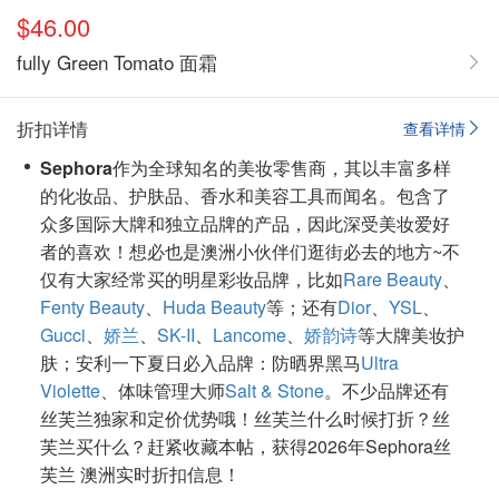
$46.00
fully Green Tomato 面霜
折扣详情
查看详情
Sephora
作为全球知名的美妆零售商，其以丰富多样
的化妆品、护肤品、香水和美容工具而闻名。包含了
众多国际大牌和独立品牌的产品，因此深受美妆爱好
者的喜欢！想必也是澳洲小伙伴们逛街必去的地方~不
仅有大家经常买的明星彩妆品牌，比如
Rare Beauty
、
Fenty Beauty
、
Huda Beauty
等；还有
Dior
、
YSL
、
Gucci
、
娇兰
、
SK-II
、
Lancome
、
娇韵诗
等大牌美妆护
肤；安利一下夏日必入品牌：防晒界黑马
Ultra
Violette
、体味管理大师
Salt & Stone
。不少品牌还有
丝芙兰独家和定价优势哦！丝芙兰什么时候打折？丝
芙兰买什么？赶紧收藏本帖，获得2026年Sephora丝
芙兰 澳洲实时折扣信息！