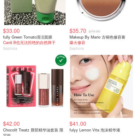
$33.00
$35.70
$70.00
fully Green Tomato清洁面膜
Makeup By Mario 古铜色修容膏
Cardi B也无法拒绝的自然牌子
爆火修容
Sephora
Sephora
$42.00
$41.00
Chocolit Treatz 唇部精华油套装 限
fulyy Lemon Vita 泡沫精华液
定款