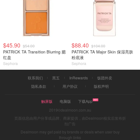
$45.90
$88.40
$54.00
$104.00
PATRICK TA Transition Blurring 腮
PATRICK TA Major Skin 保湿亮肤
红盘
粉底液
Sephora
Sephora
联系我们
黑五
InRewards
饭团外卖
隐私条款
用户协议
版权声明
触屏版
电脑版
下载App
2019©dealmoon.com.au
页面信息由用户分享或品牌、商家提供，由Dealmoon核实后发布折
扣广告
Dealmoon may get paid by brands or deals when user buy
through links