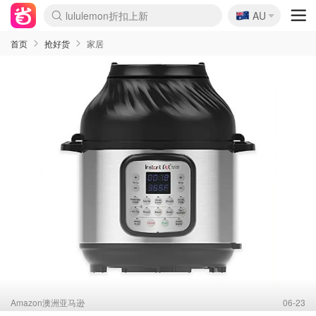
lululemon折扣上新
🇦🇺
Sasa美妆护肤3.5折
AU
SSENSE年中2.5折
FreshBeauty好价汇总
Cettire降价+叠9折
WWS Coles超市实拍
viagogo二手票捡漏
Myer超级周末
The Outnet奢牌1折起
David Jones 3折起
Flannels大牌1折
Perfumes Club护肤1折
AMIRO面罩$251
Amazon折扣汇总
eToro入金$200送$50
Amazon数码好物
ICONIC本周7.5折
ThedoubleF高奢地板价
Moose Knuckles 6折
丝芙兰5折起
EUFY摄像头$98
Selenichast首饰2折
Trip机票酒店促销
YSL送5件彩妆礼
Amazon家居好物
Amazon美妆护肤
雅漾大喷$8
过敏原检测盒$33
伊索独家赠50ml沐浴露
科颜氏高保湿面霜$29
SEALIFE海洋馆门票6折
丝塔芙大白罐$16
订阅Newsletter送香薰
Cult Beauty 6.8折
Harrods圣诞日历$525
LN-CC奢牌私促3折
d'Alba空姐喷雾$16
EVE LOM套装£56
Bernardelli独家4折
Adore Beauty 6折起
CT圣诞日历
Mytheresa奢品2.7折
Luxury Escapes 9折
Currentbody美容仪$881
MOON Garden Live
Roborock扫地机$649
Tingo Life水杯$24
Valentino官网5折
CR洗护套装$23
修丽可4件套$159
Myer彩妆2件7折
GANNI官网4.5折
Stylevana韩妆4折
Tessabit高奢8.5折
OGX洗发水$11
Amazon阿德莱德次日达
卡诗8.5折+赠礼
Philips Hue灯具8折
首页
抢好货
家居
Amazon澳洲亚马逊
06-23