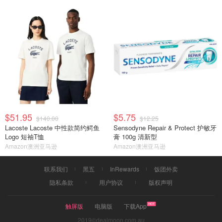
$51.95
$5.75
$140.00
$12.25
Lacoste Lacoste 中性款简约鳄鱼
Sensodyne Repair & Protect 护敏牙
Logo 短袖T恤
膏 100g 清新型
Amazon澳洲亚马逊
Amazon澳洲亚马逊
联系我们
黑五
InRewards
饭团外卖
隐私条款
用户协议
版权声明
触屏版
电脑版
下载App
2019©dealmoon.com.au