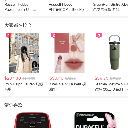
Russell Hobbs
Russell Hobbs
GreenPan Bistro XL
Powersteam Ultra
RHT94COP，Brooklyn
色空气炸锅 7.2L
Copper Iron，
烤面包机 4 片，超宽烤
RHC560，350ml 水箱，
槽
大家都在抢
立式蒸汽功能，不粘，
黑色和铜
1
2
3
$237.30
$50.40
$36.75
$419.00
$72.00
$70.00
Polo Ralph Lauren 羽绒
Yves Saint Laurent 裸
Stanley Iceflow 2.0 吸
马甲
粉管
管杯 30oz Dried Pin
猜你喜欢