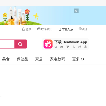
联系我们
澳洲
登录
下载App
🇺🇸
美国
下载 DealMoon App
体验更多精彩
🇨🇳
中国
美食
保健品
家居
家电数码
更多
🇨🇦
加拿大
🇬🇧
汽车
英国
旅游
🇩🇪
德国
母婴儿童
🇫🇷
法国
🇮🇹
意大利