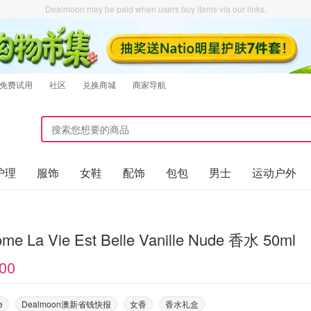
Dealmoon may be paid when users buy items via our links.
免费试用
社区
兑换商城
商家导航
护理
服饰
女鞋
配饰
包包
男士
运动户外
me La Vie Est Belle Vanille Nude 香水 50ml
00
e
Dealmoon澳新省钱快报
女香
香水礼盒