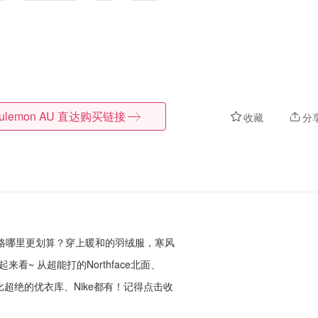
lulemon AU
直达购买链接
收藏
分
格哪里更划算？穿上暖和的羽绒服，寒风
~ 从超能打的Northface北面、
到性价比超绝的优衣库、Nike都有！
记得点击收