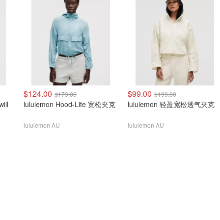
$124.00
$99.00
$179.00
$199.00
ill
lululemon Hood-Lite 宽松夹克
lululemon 轻盈宽松透气夹克
lululemon AU
lululemon AU