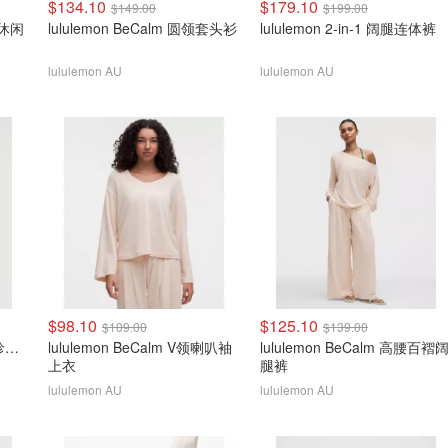
$134.10
$179.10
$149.00
$199.00
r 休闲
lululemon BeCalm 圆领套头衫
lululemon 2-in-1 阔腿连体裤
lululemon AU
lululemon AU
$98.10
$125.10
$109.00
$139.00
lululemon Define Jacket 珍珠粉金拉链
lululemon BeCalm V领喇叭袖
lululemon BeCalm 高腰百褶
上衣
腿裤
lululemon AU
lululemon AU