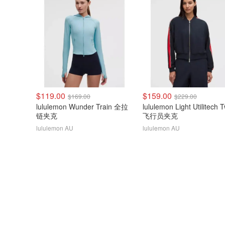
$119.00
$159.00
$169.00
$229.00
lululemon Wunder Train 全拉
lululemon Light Utilitech Tw
链夹克
飞行员夹克
lululemon AU
lululemon AU