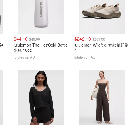
$44.10
$242.10
$49.00
$269.00
漱包
lululemon The Hot/Cold Bottle
lululemon Wildfeel 女款越野
水瓶 10oz
鞋
lululemon AU
lululemon AU