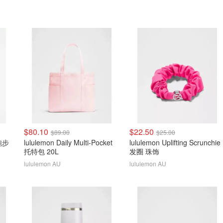
$80.10
$22.50
$89.00
$25.00
袖跑步
lululemon Daily Multi-Pocket
lululemon Uplifting Scrunchie
托特包 20L
发圈 珠饰
lululemon AU
lululemon AU