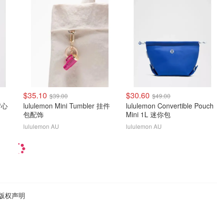
$35.10
$30.60
$39.00
$49.00
 背心
lululemon Mini Tumbler 挂件
lululemon Convertible Pouch
包配饰
Mini 1L 迷你包
lululemon AU
lululemon AU
版权声明