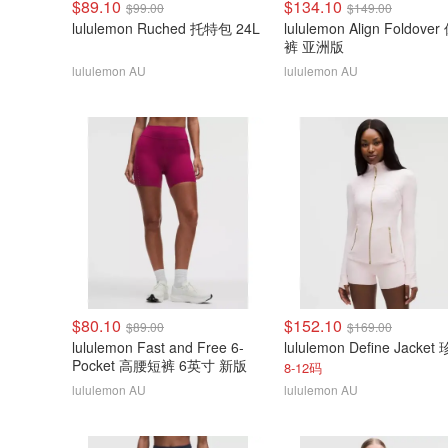
$89.10
$134.10
$99.00
$149.00
lululemon Ruched 托特包 24L
lululemon Align Foldove
裤 亚洲版
lululemon AU
lululemon AU
$80.10
$152.10
$89.00
$169.00
lululemon Fast and Free 6-
Pocket 高腰短裤 6英寸 新版
8-12码
lululemon AU
lululemon AU