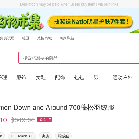
Dealmoon may be paid when users buy items via our links.
免费试用
社区
兑换商城
商家导航
护理
服饰
女鞋
配饰
包包
男士
运动户外
lemon Down and Around 700蓬松羽绒服
10
$349.00
10% off
on
lululemon AU
夹克
羽绒服