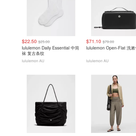
$22.50
$71.10
$25.00
$79.00
lululemon Daily Essential 中筒
lululemon Open-Flat 洗
袜 复古条纹
lululemon AU
lululemon AU