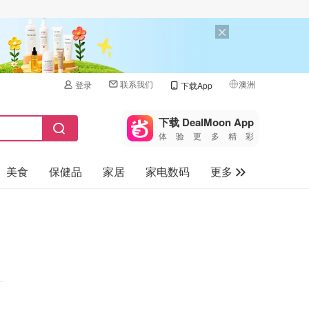
联系我们
澳洲
登录
下载App
🇺🇸
美国
下载 DealMoon App
体验更多精彩
🇨🇳
中国
美食
保健品
家居
家电数码
更多
🇨🇦
加拿大
🇬🇧
汽车
英国
旅游
🇩🇪
德国
母婴儿童
🇫🇷
法国
🇮🇹
意大利