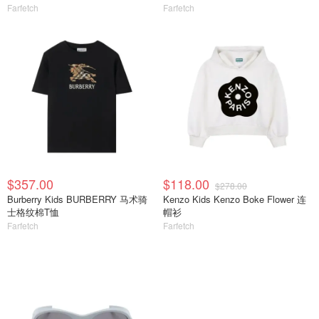
Farfetch
Farfetch
$357.00
$118.00
$278.00
Burberry Kids BURBERRY 马术骑
Kenzo Kids Kenzo Boke Flower 连
士格纹棉T恤
帽衫
Farfetch
Farfetch