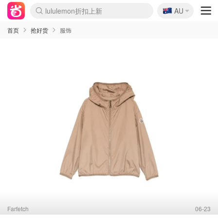
🇦🇺
AU
Sasa美妆护肤3.5折
SSENSE年中3折
FreshBeauty好价汇总
Cettire降价+叠9折
Farfetch折上8折
WWS Coles超市实拍
viagogo二手票捡漏
Myer清仓1折起
The Outnet奢牌1折起
David Jones 3折起
Flannels大牌1折
Perfumes Club护肤1折
AMIRO返校季6.2折
Oweek抽奖送Airpods
Amazon折扣汇总
eToro入金$200送$50
Amazon数码好物
ICONIC本周7.5折
ThedoubleF高奢地板价
Moose Knuckles 6折
丝芙兰5折起
EUFY官网3.7折起
Selenichast首饰2折
Trip机票酒店促销
YSL送5件彩妆礼
Amazon家居好物
BIGBANG巡演开票
David Jones时尚3折
Amazon美妆护肤
雅漾大喷$8
过敏原检测盒$33
伊索独家赠50ml沐浴露
科颜氏清仓3折
SEALIFE海洋馆门票6折
丝塔芙大白罐$16
订阅Newsletter送香薰
Cult Beauty 6.8折
Harrods圣诞日历2.3折
LN-CC奢牌私促3折
d'Alba空姐喷雾$16
EVE LOM套装逆天2折
Bernardelli独家4折
Adore Beauty 6折起
CT圣诞日历
Mytheresa奢品2.7折
Luxury Escapes 9折
Currentbody美容仪9折
MOON Garden Live
ALLSAINTS美衣3折
Roborock扫地机3.7折
Tingo Life水杯$24
Valentino官网5折
CR洗发护发6.3折
首页
抢好货
服饰
Farfetch
06-23