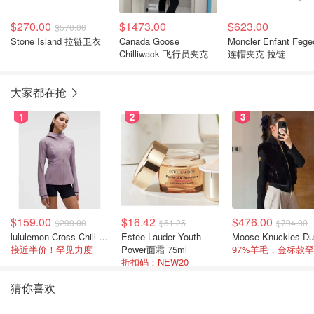
$270.00
$1473.00
$623.00
$570.00
Stone Island 拉链卫衣
Canada Goose
Moncler Enfant Fege
Chilliwack 飞行员夹克
连帽夹克 拉链
大家都在抢
1
2
3
$159.00
$16.42
$476.00
$299.00
$51.25
$794.00
lululemon Cross Chill 女士运动外套
Estee Lauder Youth
接近半价！罕见力度
Power面霜 75ml
折扣码：NEW20
猜你喜欢