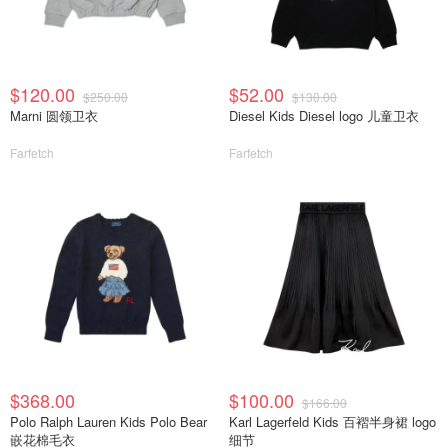
$120.00
$52.00
$250.00
$130.00
Marni 圆领卫衣
Diesel Kids Diesel logo 儿童卫衣
Farfetch
Farfetch
$368.00
$100.00
$166.00
Polo Ralph Lauren Kids Polo Bear
Karl Lagerfeld Kids 百褶半身裙 logo
嵌花棉毛衣
细节