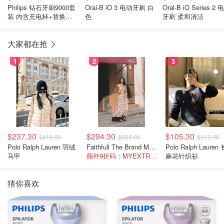
Philips 钻石牙刷9000套
Oral-B iO 3 电动牙刷 白
Oral-B iO Series 2
装 内含充电杯+替换刷
色
牙刷 柔和清洁
头x2
大家都在抢
1
2
3
$237.30
$294.30
$105.30
$419.00
$655.00
$212.00
Polo Ralph Lauren 羽绒
Faithfull The Brand Marais 格纹亚麻吊带中长连衣裙
Polo Ralph Lauren 长袖
马甲
额外9折码：MYEXTRA10
麻花针织衫
猜你喜欢