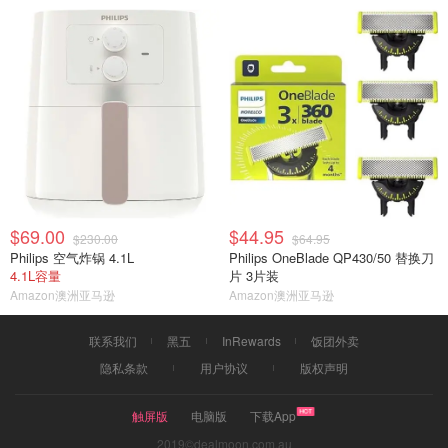
$69.00
$44.95
$230.00
$64.95
Philips 空气炸锅 4.1L
Philips OneBlade QP430/50 替换刀
4.1L容量
片 3片装
Amazon澳洲亚马逊
Amazon澳洲亚马逊
联系我们
黑五
InRewards
饭团外卖
隐私条款
用户协议
版权声明
触屏版
电脑版
下载App
2019©dealmoon.com.au