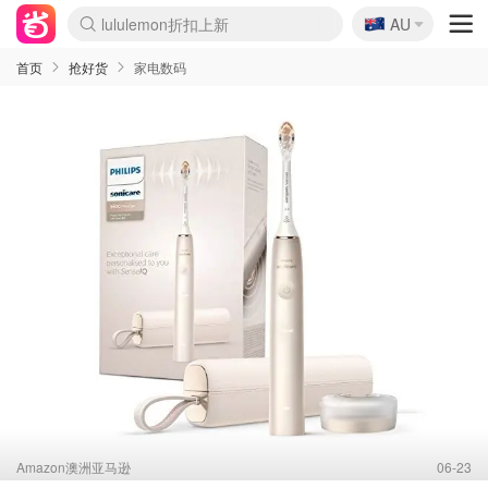
🇦🇺
Sasa美妆护肤3.5折
AU
lululemon折扣上新
SSENSE年中2.5折
FreshBeauty好价汇总
Cettire降价+叠9折
WWS Coles超市实拍
viagogo二手票捡漏
Myer超级周末
The Outnet奢牌1折起
David Jones 3折起
Flannels大牌1折
Perfumes Club护肤1折
AMIRO面罩$251
Amazon折扣汇总
eToro入金$200送$50
Amazon数码好物
ICONIC本周7.5折
ThedoubleF高奢地板价
Moose Knuckles 6折
丝芙兰5折起
EUFY摄像头$98
Selenichast首饰2折
Trip机票酒店促销
YSL送5件彩妆礼
Amazon家居好物
Amazon美妆护肤
雅漾大喷$8
过敏原检测盒$33
伊索独家赠50ml沐浴露
科颜氏高保湿面霜$29
SEALIFE海洋馆门票6折
丝塔芙大白罐$16
订阅Newsletter送香薰
Cult Beauty 6.8折
Harrods圣诞日历$525
LN-CC奢牌私促3折
d'Alba空姐喷雾$16
EVE LOM套装£56
Bernardelli独家4折
Adore Beauty 6折起
CT圣诞日历
Mytheresa奢品2.7折
Luxury Escapes 9折
Currentbody美容仪$881
MOON Garden Live
Roborock扫地机$649
Tingo Life水杯$24
Valentino官网5折
CR洗护套装$23
修丽可4件套$159
Myer彩妆2件7折
GANNI官网4.5折
Stylevana韩妆4折
Tessabit高奢8.5折
OGX洗发水$11
Amazon阿德莱德次日达
卡诗8.5折+赠礼
Philips Hue灯具8折
首页
抢好货
家电数码
Amazon澳洲亚马逊
06-23