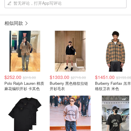
暂无评论，打开App写评论
相似同款
$252.00
$1303.00
$1451.00
$315.00
$2715.00
$3155.0
Polo Ralph Lauren 棉质
Burberry 黑色格纹拉链
Burberry Fairfax 羔
麻花编织开衫 卡其色
开衫毛衣
格纹卫衣 米色