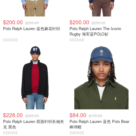
$200.00
$200.00
$250.00
$250.00
Polo Ralph Lauren 蓝色麻花针织
Polo Ralph Lauren The Iconic
Rugby 海军蓝POLO衫
SSENSE
SSENSE
$228.00
$84.00
$285.00
$105.00
Polo Ralph Lauren 双面针织长袖夹
Polo Ralph Lauren 蓝色 Polo Bear
克 黑色
棒球帽
SSENSE
SSENSE