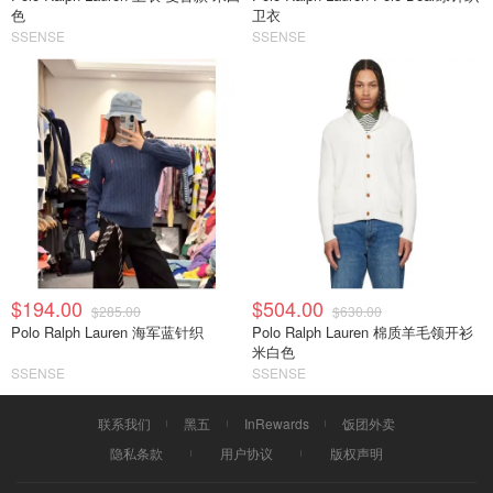
色
卫衣
SSENSE
SSENSE
$194.00
$504.00
$285.00
$630.00
Polo Ralph Lauren 海军蓝针织
Polo Ralph Lauren 棉质羊毛领开衫
米白色
SSENSE
SSENSE
联系我们
黑五
InRewards
饭团外卖
隐私条款
用户协议
版权声明