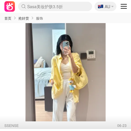
🇦🇺
Sasa美妆护肤3.5折
AU
lululemon折扣上新
SSENSE年中3折
FreshBeauty好价汇总
Cettire降价+叠9折
Farfetch折上8折
WWS Coles超市实拍
viagogo二手票捡漏
Myer清仓1折起
The Outnet奢牌1折起
David Jones 3折起
Flannels大牌1折
Perfumes Club护肤1折
AMIRO返校季6.2折
Oweek抽奖送Airpods
Amazon折扣汇总
eToro入金$200送$50
Amazon数码好物
ICONIC本周7.5折
ThedoubleF高奢地板价
Moose Knuckles 6折
丝芙兰5折起
EUFY官网3.7折起
Selenichast首饰2折
Trip机票酒店促销
YSL送5件彩妆礼
Amazon家居好物
BIGBANG巡演开票
David Jones时尚3折
Amazon美妆护肤
雅漾大喷$8
过敏原检测盒$33
伊索独家赠50ml沐浴露
科颜氏清仓3折
SEALIFE海洋馆门票6折
丝塔芙大白罐$16
订阅Newsletter送香薰
Cult Beauty 6.8折
Harrods圣诞日历2.3折
LN-CC奢牌私促3折
d'Alba空姐喷雾$16
EVE LOM套装逆天2折
Bernardelli独家4折
Adore Beauty 6折起
CT圣诞日历
Mytheresa奢品2.7折
Luxury Escapes 9折
Currentbody美容仪9折
MOON Garden Live
ALLSAINTS美衣3折
Roborock扫地机3.7折
Tingo Life水杯$24
Valentino官网5折
CR洗发护发6.3折
首页
抢好货
服饰
SSENSE
06-23