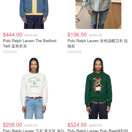
$444.00
$196.00
$555.00
$245.00
Polo Ralph Lauren The Bedford
Polo Ralph Lauren 灰色连帽卫衣 拉
Twill 蓝色夹克
链款
SSENSE
SSENSE
$208.00
$524.00
$260.00
$655.00
Polo Ralph Lauren 卫衣 复古款 米白
Polo Ralph Lauren Polo Bear绿针织