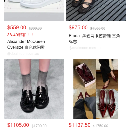
$559.00
$975.00
$860.00
$1500.00
38-40都有！！
Prada
黑色网眼芭蕾鞋 三角
Alexander McQueen
标志
Oversize 白色休闲鞋
@dealmoon.com.au
@dealmoon.com.au
$1105.00
$1137.50
$1700.00
$1750.00