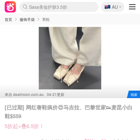
🇦🇺
Sasa美妆护肤3.5折
AU
lululemon折扣上新
SSENSE年中2.5折
FreshBeauty好价汇总
Cettire降价+叠9折
WWS Coles超市实拍
viagogo二手票捡漏
Myer超级周末
The Outnet奢牌1折起
David Jones 3折起
Flannels大牌1折
Perfumes Club护肤1折
AMIRO面罩$251
Amazon折扣汇总
eToro入金$200送$50
Amazon数码好物
ICONIC本周7.5折
ThedoubleF高奢地板价
Moose Knuckles 6折
丝芙兰5折起
EUFY摄像头$98
Selenichast首饰2折
Trip机票酒店促销
YSL送5件彩妆礼
Amazon家居好物
Amazon美妆护肤
雅漾大喷$8
过敏原检测盒$33
伊索独家赠50ml沐浴露
科颜氏高保湿面霜$29
SEALIFE海洋馆门票6折
丝塔芙大白罐$16
订阅Newsletter送香薰
Cult Beauty 6.8折
Harrods圣诞日历$525
LN-CC奢牌私促3折
d'Alba空姐喷雾$16
EVE LOM套装£56
Bernardelli独家4折
Adore Beauty 6折起
CT圣诞日历
Mytheresa奢品2.7折
Luxury Escapes 9折
Currentbody美容仪$881
MOON Garden Live
Roborock扫地机$649
Tingo Life水杯$24
Valentino官网5折
CR洗护套装$23
修丽可4件套$159
Myer彩妆2件7折
GANNI官网4.5折
Stylevana韩妆4折
Tessabit高奢8.5折
OGX洗发水$11
Amazon阿德莱德次日达
卡诗8.5折+赠礼
Philips Hue灯具8折
首页
服饰手袋
男鞋
来自
dealmoon.com.au
04-21更新
独家
[已过期] 网红奢鞋疯价😍马吉拉、巴黎世家👟麦昆小白
鞋$559
5折起+叠6.5折！