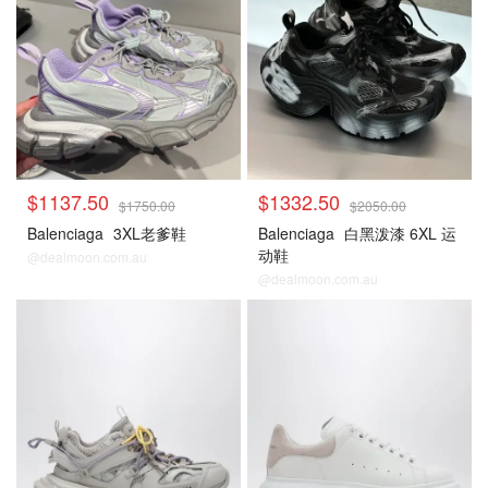
$1137.50
$1332.50
$1750.00
$2050.00
Balenciaga
3XL老爹鞋
Balenciaga
白黑泼漆 6XL 运
动鞋
@dealmoon.com.au
@dealmoon.com.au