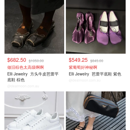
$682.50
$549.25
$1050.00
$845.00
做旧棕色太高级啊啊
紫葡萄好神秘啊
Elli Jewelry
方头牛皮芭蕾平
Elli Jewelry
芭蕾平底鞋 紫色
底鞋 棕色
@dealmoon.com.au
@dealmoon.com.au