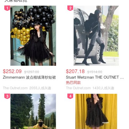
1
2
$252.09
$207.18
$1297.00
$1514.00
Zimmermann 波点植绒薄纱短裙
Stuart Weitzman THE OUTNET 麂皮过膝靴 黑色
热巴同款
The Outnet.com
2055人感兴趣
The Outnet.com
1430人感兴趣
3
4