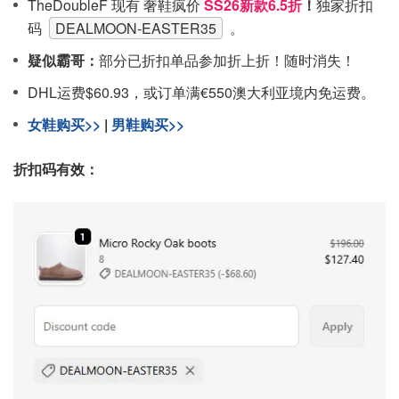
TheDoubleF 现有 奢鞋疯价
SS26新款6.5折
！
独家折扣
码
DEALMOON-EASTER35
。
疑似霸哥：
部分已折扣单品参加折上折！随时消失！
DHL运费$60.93，或订单满€550澳大利亚境内免运费。
女鞋购买>>
|
男鞋购买>>
折扣码有效：