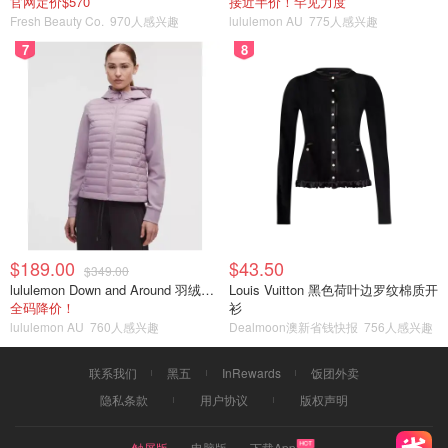
官网定价$570
接近半价！罕见力度
Fresh Beauty Co.
970人感兴趣
lululemon AU
775人感兴趣
7
8
$189.00
$43.50
$349.00
lululemon Down and Around 羽绒夹克
Louis Vuitton 黑色荷叶边罗纹棉质开
全码降价！
衫
lululemon AU
760人感兴趣
Dealmoon澳新省钱快报
756人感兴趣
联系我们
黑五
InRewards
饭团外卖
隐私条款
用户协议
版权声明
触屏版
电脑版
下载App