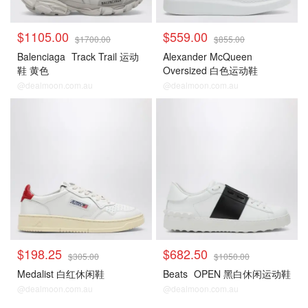
$1105.00
$559.00
$1700.00
$855.00
Balenciaga
Track Trail 运动
Alexander McQueen
鞋 黄色
Oversized 白色运动鞋
Patchouli
@dealmoon.com.au
@dealmoon.com.au
$198.25
$682.50
$305.00
$1050.00
Medalist 白红休闲鞋
Beats
OPEN 黑白休闲运动鞋
@dealmoon.com.au
@dealmoon.com.au