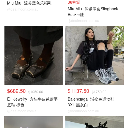
36捡漏
Miu Miu
流苏黑色乐福鞋
Miu Miu
深紫漆皮Slingback
@dealmoon.com.au
Buckle鞋
@dealmoon.com.au
$682.50
$1137.50
$1050.00
$1750.00
Elli Jewelry
方头牛皮芭蕾平
Balenciaga
渐变色运动鞋
底鞋 棕色
3XL 黑灰白
@dealmoon.com.au
@dealmoon.com.au