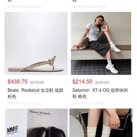
@dealmoon.com.au
@dealmoon.com.au
$438.75
$214.50
$675.00
$330.00
Beats
Rockstud 女凉鞋 低跟
Salomon
XT-4 OG 低帮休闲
粉色
鞋 银色
@dealmoon.com.au
@dealmoon.com.au