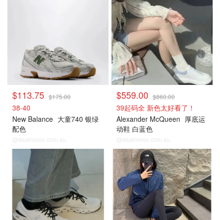
$113.75
$559.00
$175.00
$860.00
38-40
39起码全 新色太好看了！
New Balance
大童740 银绿
Alexander McQueen
厚底运
配色
动鞋 白蓝色
@dealmoon.com.au
@dealmoon.com.au