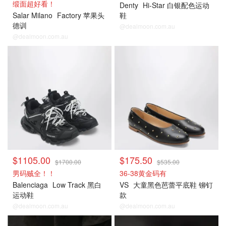
缎面超好看！
Denty
Hi-Star 白银配色运动
Salar Milano
Factory 苹果头
鞋
德训
@dealmoon.com.au
@dealmoon.com.au
$1105.00
$175.50
$1700.00
$535.00
男码贼全！！
36-38黄金码有
Balenciaga
Low Track 黑白
VS
大童黑色芭蕾平底鞋 铆钉
运动鞋
款
@dealmoon.com.au
@dealmoon.com.au