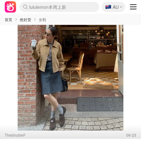
🇦🇺
lululemon本周上新
Sasa美妆护肤3.5折
AU
SSENSE年中3折
FreshBeauty好价汇总
Cettire降价+叠9折
Farfetch折上8折
WWS Coles超市实拍
viagogo二手票捡漏
Myer清仓1折起
The Outnet奢牌1折起
David Jones 3折起
Flannels大牌1折
Perfumes Club护肤1折
AMIRO返校季6.2折
Oweek抽奖送Airpods
Amazon折扣汇总
eToro入金$200送$50
Amazon数码好物
ICONIC本周7.5折
ThedoubleF高奢地板价
Moose Knuckles 6折
丝芙兰5折起
EUFY官网3.7折起
Selenichast首饰2折
Trip机票酒店促销
YSL送5件彩妆礼
Amazon家居好物
BIGBANG巡演开票
David Jones时尚3折
Amazon美妆护肤
雅漾大喷$8
过敏原检测盒$33
伊索独家赠50ml沐浴露
科颜氏送高保湿面霜
SEALIFE海洋馆门票6折
丝塔芙大白罐$16
订阅Newsletter送香薰
Cult Beauty 6.8折
Harrods圣诞日历2.3折
LN-CC奢牌私促3折
d'Alba空姐喷雾$16
EVE LOM套装逆天2折
Bernardelli独家4折
Adore Beauty 6折起
CT圣诞日历
Mytheresa奢品2.7折
首页
抢好货
女鞋
ThedoubleF
06-23