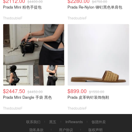
$2112.00
$2280.00
$4400.00
$4750.00
Prada Mini 粉色手提包
Prada Re-Nylon 铆钉黑色单肩包
ThedoubleF
ThedoubleF
$2447.50
$899.00
$4450.00
$1550.00
Prada Mini Dangle 手袋 黑色
Prada 皮革钩针装饰拖鞋
ThedoubleF
ThedoubleF
联系我们
黑五
InRewards
饭团外卖
隐私条款
用户协议
版权声明