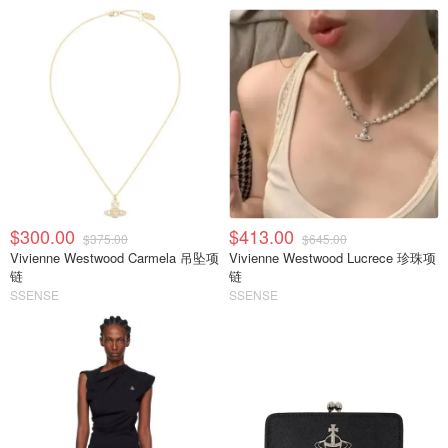
$300.00
$413.00
$375.00
$645.00
Vivienne Westwood Carmela 吊坠项
Vivienne Westwood Lucrece 珍珠项
链
链
SSENSE
SSENSE