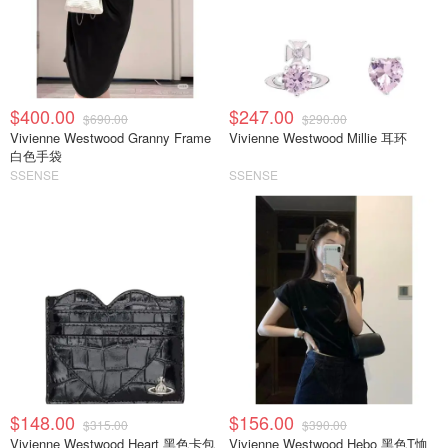
$400.00
$247.00
$690.00
$290.00
Vivienne Westwood Granny Frame
Vivienne Westwood Millie 耳环
白色手袋
SSENSE
SSENSE
$148.00
$156.00
$315.00
$390.00
Vivienne Westwood Heart 黑色卡包
Vivienne Westwood Hebo 黑色T恤