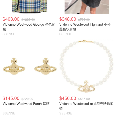
$403.00
$348.00
$1220.00
$790.00
Vivienne Westwood George 多色背
Vivienne Westwood Highland 小号
包
黑色双肩包
SSENSE
SSENSE
$145.00
$450.00
$220.00
$585.00
Vivienne Westwood Farah 耳环
Vivienne Westwood 单排贝壳珍珠项
链
SSENSE
SSENSE