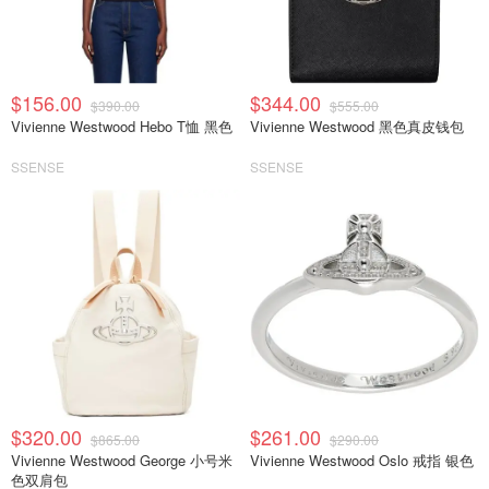
$156.00
$344.00
$390.00
$555.00
Vivienne Westwood Hebo T恤 黑色
Vivienne Westwood 黑色真皮钱包
SSENSE
SSENSE
$320.00
$261.00
$865.00
$290.00
Vivienne Westwood George 小号米
Vivienne Westwood Oslo 戒指 银色
色双肩包