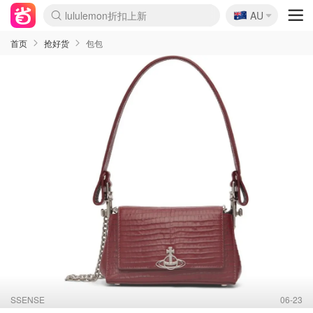
🇦🇺
Sasa美妆护肤3.5折
AU
SSENSE年中2.5折
FreshBeauty好价汇总
Cettire降价+叠9折
WWS Coles超市实拍
viagogo二手票捡漏
Myer超级周末
The Outnet奢牌1折起
David Jones 3折起
Flannels大牌1折
Perfumes Club护肤1折
AMIRO面罩$251
Amazon折扣汇总
eToro入金$200送$50
Amazon数码好物
ICONIC本周7.5折
ThedoubleF高奢地板价
Moose Knuckles 6折
丝芙兰5折起
EUFY摄像头$98
Selenichast首饰2折
Trip机票酒店促销
YSL送5件彩妆礼
Amazon家居好物
Amazon美妆护肤
雅漾大喷$8
过敏原检测盒$33
伊索独家赠50ml沐浴露
科颜氏高保湿面霜$29
SEALIFE海洋馆门票6折
丝塔芙大白罐$16
订阅Newsletter送香薰
Cult Beauty 6.8折
Harrods圣诞日历$525
LN-CC奢牌私促3折
d'Alba空姐喷雾$16
EVE LOM套装£56
Bernardelli独家4折
Adore Beauty 6折起
CT圣诞日历
Mytheresa奢品2.7折
Luxury Escapes 9折
Currentbody美容仪$881
MOON Garden Live
Roborock扫地机$649
Tingo Life水杯$24
Valentino官网5折
CR洗护套装$23
修丽可4件套$159
Myer彩妆2件7折
GANNI官网4.5折
Stylevana韩妆4折
Tessabit高奢8.5折
OGX洗发水$11
Amazon阿德莱德次日达
卡诗8.5折+赠礼
Philips Hue灯具8折
首页
抢好货
包包
SSENSE
06-23