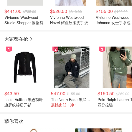
$441.00
$526.50
$155.00
$735.00
$810.00
$190.00
Vivienne Westwood
Vivienne Westwood
Vivienne Westwood
Studio Shopper 购物袋
Hazel 鳄鱼纹漆皮手袋
Johanna 女士手拿包
@KuENvtg
大家都在抢
1
2
3
$43.50
£47.00
$150.50
£155.00
$269.00
Louis Vuitton 黑色荷叶
The North Face 黑武士冲锋衣
Polo Ralph Lauren 卫衣
边罗纹棉质开衫
震撼史低！冲！
四分拉链
猜你喜欢