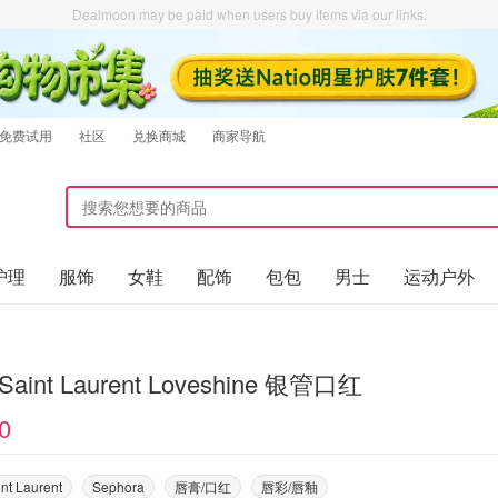
Dealmoon may be paid when users buy items via our links.
免费试用
社区
兑换商城
商家导航
护理
服饰
女鞋
配饰
包包
男士
运动户外
 Saint Laurent Loveshine 银管口红
0
nt Laurent
Sephora
唇膏/口红
唇彩/唇釉