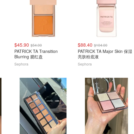
$45.90
$88.40
$54.00
$104.00
PATRICK TA Transition
PATRICK TA Major Skin 保湿
Blurring 腮红盘
亮肤粉底液
Sephora
Sephora