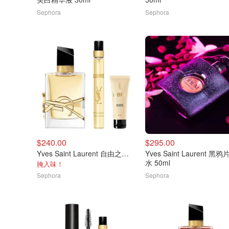
Sephora
Sephora
$240.00
$295.00
Yves Saint Laurent 自由之水赠礼香水套装
Yves Saint Laurent 黑
水 50ml
腌入味！
Sephora
Sephora