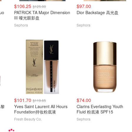
$106.25
$97.00
$125.00
uo
PATRICK TA Major Dimension
Dior Backstage 高光盘
III 哑光眼影盘
Sephora
Sephora
$101.70
$74.00
$119.65
转巴黎
Yves Saint Laurent All Hours
Clarins Everlasting Youth
Foundation持妆粉底液
Fluid 粉底液 SPF15
Fresh Beauty Co.
Sephora