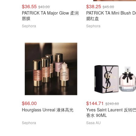
$36.55
$38.25
$43.00
$45.00
PATRICK TA Major Glow 柔润
PATRICK TA Mini Blush D
唇膜
腮红盘
Sephora
Sephora
$66.00
$144.71
$240.60
Hourglass Unreal 液体高光
Yves Saint Laurent 反
香水 90ML
Sephora
Sasa AU