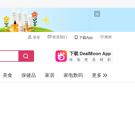
联系我们
澳洲
登录
下载App
🇺🇸
美国
下载 DealMoon App
体验更多精彩
🇨🇳
中国
美食
保健品
家居
家电数码
更多
🇨🇦
加拿大
🇬🇧
汽车
英国
旅游
🇩🇪
德国
母婴儿童
🇫🇷
法国
🇮🇹
意大利