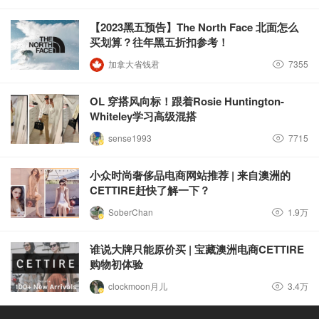
【2023黑五预告】The North Face 北面怎么
买划算？往年黑五折扣参考！
加拿大省钱君
7355
OL 穿搭风向标！跟着Rosie Huntington-
Whiteley学习高级混搭
sense1993
7715
小众时尚奢侈品电商网站推荐 | 来自澳洲的
CETTIRE赶快了解一下？
SoberChan
1.9万
谁说大牌只能原价买 | 宝藏澳洲电商CETTIRE
购物初体验
clockmoon月儿
3.4万