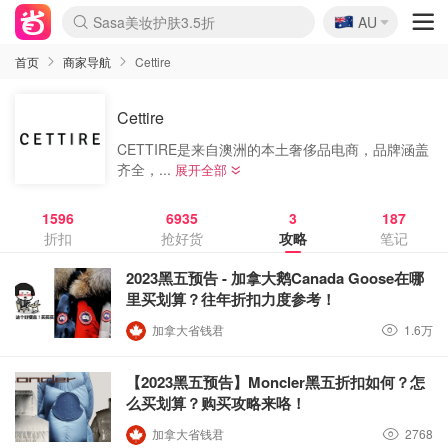
🇦🇺
Sasa美妆护肤3.5折
AU
lululemon折扣上新
SSENSE年中3折
FreshBeauty好价汇总
Cettire降价+叠9折
Farfetch折上8折
WWS Coles超市实拍
viagogo二手票捡漏
Myer清仓1折起
The Outnet奢牌1折起
David Jones 3折起
Flannels大牌1折
Perfumes Club护肤1折
AMIRO返校季6.2折
Oweek抽奖送Airpods
Amazon折扣汇总
eToro入金$200送$50
Amazon数码好物
ICONIC本周7.5折
ThedoubleF高奢地板价
Moose Knuckles 6折
丝芙兰5折起
EUFY官网3.7折起
Selenichast首饰2折
Trip机票酒店促销
YSL送5件彩妆礼
Amazon家居好物
BIGBANG巡演开票
David Jones时尚3折
Amazon美妆护肤
雅漾大喷$8
过敏原检测盒$33
伊索独家赠50ml沐浴露
科颜氏清仓3折
SEALIFE海洋馆门票6折
丝塔芙大白罐$16
订阅Newsletter送香薰
Cult Beauty 6.8折
Harrods圣诞日历2.3折
LN-CC奢牌私促3折
d'Alba空姐喷雾$16
EVE LOM套装逆天2折
Bernardelli独家4折
Adore Beauty 6折起
CT圣诞日历
Mytheresa奢品2.7折
Luxury Escapes 9折
Currentbody美容仪9折
卡诗9折+赠4件礼
MOON Garden Live
ALLSAINTS美衣3折
Roborock扫地机3.7折
首页
商家导航
Cettire
Cettire
CETTIRE是来自澳洲的本土奢侈品电商，品牌涵盖
齐全，...
展开全部
1596
6935
3
187
折扣
抢好货
攻略
笔记
2023黑五预告 - 加拿大鹅Canada Goose在哪
里买划算？往年折扣力度参考！
加拿大省钱君
1.6万
【2023黑五预告】Moncler黑五折扣如何？怎
么买划算？购买攻略来咯！
加拿大省钱君
2768