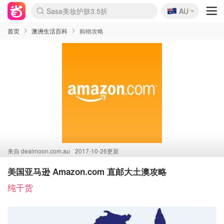
🇦🇺
Sasa美妆护肤3.5折
AU
lululemon折扣上新
SSENSE年中2.5折
FreshBeauty好价汇总
Cettire降价+叠9折
WWS Coles超市实拍
viagogo二手票捡漏
Myer超级周末
The Outnet奢牌1折起
David Jones 3折起
Flannels大牌1折
Perfumes Club护肤1折
AMIRO面罩$251
Amazon折扣汇总
eToro入金$200送$50
Amazon数码好物
ICONIC本周7.5折
ThedoubleF高奢地板价
Moose Knuckles 6折
丝芙兰5折起
EUFY摄像头$98
Selenichast首饰2折
Trip机票酒店促销
YSL送5件彩妆礼
Amazon家居好物
Amazon美妆护肤
雅漾大喷$8
过敏原检测盒$33
伊索独家赠50ml沐浴露
科颜氏高保湿面霜$29
SEALIFE海洋馆门票6折
丝塔芙大白罐$16
订阅Newsletter送香薰
Cult Beauty 6.8折
Harrods圣诞日历$525
LN-CC奢牌私促3折
d'Alba空姐喷雾$16
EVE LOM套装£56
Bernardelli独家4折
Adore Beauty 6折起
CT圣诞日历
Mytheresa奢品2.7折
Luxury Escapes 9折
Currentbody美容仪$881
MOON Garden Live
Roborock扫地机$649
Tingo Life水杯$24
Valentino官网5折
CR洗护套装$23
修丽可4件套$159
Myer彩妆2件7折
GANNI官网4.5折
Stylevana韩妆4折
Tessabit高奢8.5折
OGX洗发水$11
Amazon阿德莱德次日达
卡诗8.5折+赠礼
Philips Hue灯具8折
首页
澳洲生活百科
购物攻略
来自
dealmoon.com.au
2017-10-26更新
美国亚马逊 Amazon.com 直邮大土澳攻略
纯干货