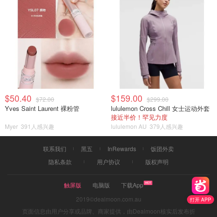
$50.40
$159.00
$72.00
$299.00
Yves Saint Laurent 裸粉管
lululemon Cross Chill 女士运动外套
接近半价！罕见力度
Myer
391人感兴趣
lululemon AU
379人感兴趣
联系我们
黑五
InRewards
饭团外卖
隐私条款
用户协议
版权声明
触屏版
电脑版
下载App
2019©dealmoon.com.au
打开 APP
页面信息由用户分享或品牌、商家提供，由Dealmoon核实后发布折