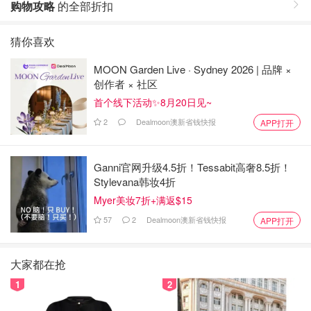
购物攻略
的全部折扣
猜你喜欢
MOON Garden Live · Sydney 2026 | 品牌 ×
创作者 × 社区
首个线下活动✨8月20日见~
2
Dealmoon澳新省钱快报
APP打开
Ganni官网升级4.5折！Tessabit高奢8.5折！
Stylevana韩妆4折
Myer美妆7折+满返$15
57
2
Dealmoon澳新省钱快报
APP打开
大家都在抢
1
2