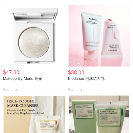
$47.00
$38.00
Makeup By Mario 高光
Biodance 泡沫洁面乳
Sephora
Sephora