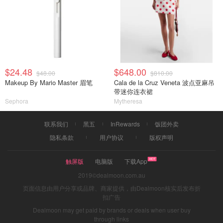
$24.48
$648.00
$48.00
$810.00
Makeup By Mario Master 眉笔
Cala de la Cruz Veneta 波点亚麻吊
带迷你连衣裙
Sephora
Mytheresa
联系我们
黑五
InRewards
饭团外卖
隐私条款
用户协议
版权声明
触屏版
电脑版
下载App
2019©dealmoon.com.au
页面信息由用户分享或品牌、商家提供，由Dealmoon核实后发布折
扣广告
Dealmoon may get paid by brands or deals when user buy
through links