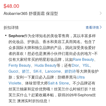
$48.00
Atobarrier365 舒缓面霜 保湿型
折扣详情
查看详情
Sephora
作为全球知名的美妆零售商，其以丰富多样
的化妆品、护肤品、香水和美容工具而闻名。包含了
众多国际大牌和独立品牌的产品，因此深受美妆爱好
者的喜欢！想必也是澳洲小伙伴们逛街必去的地方~不
仅有大家经常买的明星彩妆品牌，比如
Rare Beauty
、
Fenty Beauty
、
Huda Beauty
等；还有
Dior
、
YSL
、
Gucci
、
娇兰
、
SK-II
、
Lancome
、
娇韵诗
等大牌美妆护
肤；安利一下夏日必入品牌：防晒界黑马
Ultra
Violette
、体味管理大师
Salt & Stone
。不少品牌还有
丝芙兰独家和定价优势哦！丝芙兰什么时候打折？丝
芙兰买什么？赶紧收藏本帖，获得2026年Sephora丝
芙兰 澳洲实时折扣信息！