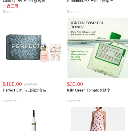
Makeup By Mario 修容膏
Atobarrier365 Hydro 精华液
一盘三用
Sephora
Sephora
$168.00
$33.00
$240.00
Perfect Gift 节日限定套装
fully Green Tomato爽肤水
Sephora
Sephora