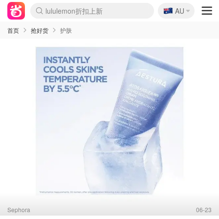
🇦🇺
Sasa美妆护肤3.5折
AU
lululemon折扣上新
SSENSE年中2.5折
FreshBeauty好价汇总
Cettire降价+叠9折
WWS Coles超市实拍
viagogo二手票捡漏
Myer超级周末
The Outnet奢牌1折起
David Jones 3折起
Flannels大牌1折
Perfumes Club护肤1折
AMIRO面罩$251
Amazon折扣汇总
eToro入金$200送$50
Amazon数码好物
ICONIC本周7.5折
ThedoubleF高奢地板价
Moose Knuckles 6折
丝芙兰5折起
EUFY摄像头$98
Selenichast首饰2折
Trip机票酒店促销
YSL送5件彩妆礼
Amazon家居好物
Amazon美妆护肤
雅漾大喷$8
过敏原检测盒$33
伊索独家赠50ml沐浴露
科颜氏高保湿面霜$29
SEALIFE海洋馆门票6折
丝塔芙大白罐$16
订阅Newsletter送香薰
Cult Beauty 6.8折
Harrods圣诞日历$525
LN-CC奢牌私促3折
d'Alba空姐喷雾$16
EVE LOM套装£56
Bernardelli独家4折
Adore Beauty 6折起
CT圣诞日历
Mytheresa奢品2.7折
Luxury Escapes 9折
Currentbody美容仪$881
MOON Garden Live
Roborock扫地机$649
Tingo Life水杯$24
Valentino官网5折
CR洗护套装$23
修丽可4件套$159
Myer彩妆2件7折
GANNI官网4.5折
Stylevana韩妆4折
Tessabit高奢8.5折
OGX洗发水$11
Amazon阿德莱德次日达
卡诗8.5折+赠礼
Philips Hue灯具8折
首页
抢好货
护肤
Sephora
06-23