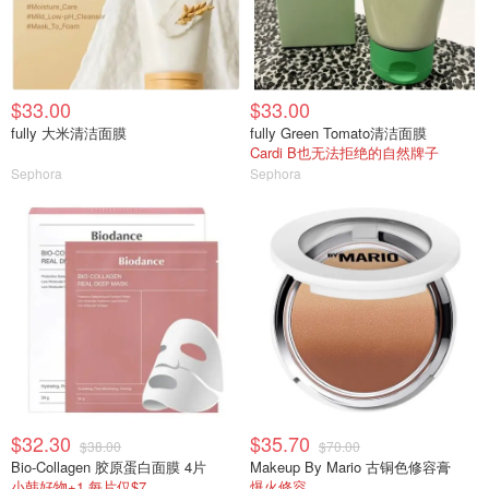
$33.00
$33.00
fully 大米清洁面膜
fully Green Tomato清洁面膜
Cardi B也无法拒绝的自然牌子
Sephora
Sephora
$32.30
$35.70
$38.00
$70.00
Bio-Collagen 胶原蛋白面膜 4片
Makeup By Mario 古铜色修容膏
小韩好物+1 每片仅$7
爆火修容