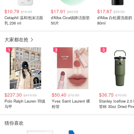
$10.79
$17.91
$17.87
$19.99
$40.00
$35.00
Cetaphil 温和泡沫洁面
d'Alba Cica镇静洁面垫
d'Alba 白松露洗面奶
乳 236 ml
50片
80ml
大家都在抢
1
2
3
$237.30
$50.40
$36.75
$419.00
$72.00
$70.00
Polo Ralph Lauren 羽绒
Yves Saint Laurent 裸
Stanley Iceflow 2.0 吸
马甲
粉管
管杯 30oz Dried Pin
猜你喜欢