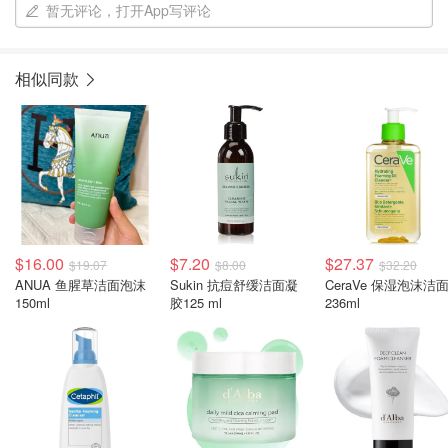
暂无评论，打开App写评论
相似同款
$16.00
$7.20
$27.37
$19.07
$8.00
$32.20
ANUA 鱼腥草洁面泡沫
Sukin 抗痘舒缓洁面凝
CeraVe 保湿泡沫洁
150ml
胶125 ml
236ml