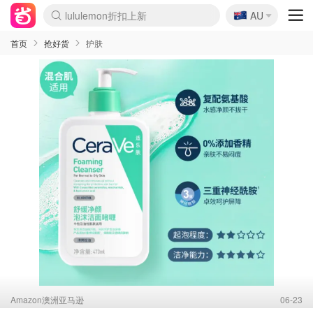
🇦🇺
Sasa美妆护肤3.5折
AU
lululemon折扣上新
SSENSE年中2.5折
FreshBeauty好价汇总
Cettire降价+叠9折
WWS Coles超市实拍
viagogo二手票捡漏
Myer超级周末
The Outnet奢牌1折起
David Jones 3折起
Flannels大牌1折
Perfumes Club护肤1折
AMIRO面罩$251
Amazon折扣汇总
eToro入金$200送$50
Amazon数码好物
ICONIC本周7.5折
ThedoubleF高奢地板价
Moose Knuckles 6折
丝芙兰5折起
EUFY摄像头$98
Selenichast首饰2折
Trip机票酒店促销
YSL送5件彩妆礼
Amazon家居好物
Amazon美妆护肤
雅漾大喷$8
过敏原检测盒$33
伊索独家赠50ml沐浴露
科颜氏高保湿面霜$29
SEALIFE海洋馆门票6折
丝塔芙大白罐$16
订阅Newsletter送香薰
Cult Beauty 6.8折
Harrods圣诞日历$525
LN-CC奢牌私促3折
d'Alba空姐喷雾$16
EVE LOM套装£56
Bernardelli独家4折
Adore Beauty 6折起
CT圣诞日历
Mytheresa奢品2.7折
Luxury Escapes 9折
Currentbody美容仪$881
MOON Garden Live
Roborock扫地机$649
Tingo Life水杯$24
Valentino官网5折
CR洗护套装$23
修丽可4件套$159
Myer彩妆2件7折
GANNI官网4.5折
Stylevana韩妆4折
Tessabit高奢8.5折
OGX洗发水$11
Amazon阿德莱德次日达
卡诗8.5折+赠礼
Philips Hue灯具8折
首页
抢好货
护肤
Amazon澳洲亚马逊
06-23