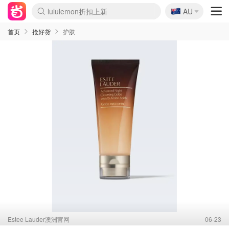
🇦🇺
Sasa美妆护肤3.5折
AU
lululemon折扣上新
SSENSE年中3折
FreshBeauty好价汇总
Cettire降价+叠9折
Farfetch折上8折
WWS Coles超市实拍
viagogo二手票捡漏
Myer超级周末1折
The Outnet奢牌1折起
David Jones 3折起
Flannels大牌1折
Perfumes Club护肤1折
AMIRO返校季6.2折
Oweek抽奖送Airpods
Amazon折扣汇总
eToro入金$200送$50
Amazon数码好物
ICONIC本周7.5折
ThedoubleF高奢地板价
Moose Knuckles 6折
丝芙兰5折起
EUFY官网3.7折起
Selenichast首饰2折
Trip机票酒店促销
YSL送5件彩妆礼
Amazon家居好物
BIGBANG巡演开票
David Jones时尚3折
Amazon美妆护肤
雅漾大喷$8
过敏原检测盒$33
伊索独家赠50ml沐浴露
科颜氏清仓3折
SEALIFE海洋馆门票6折
丝塔芙大白罐$16
订阅Newsletter送香薰
Cult Beauty 6.8折
Harrods圣诞日历2.3折
LN-CC奢牌私促3折
d'Alba空姐喷雾$16
EVE LOM套装逆天2折
Bernardelli独家4折
Adore Beauty 6折起
CT圣诞日历
Mytheresa奢品2.7折
Luxury Escapes 9折
Currentbody美容仪9折
MOON Garden Live
ALLSAINTS美衣3折
Roborock扫地机3.7折
Tingo Life水杯$24
Valentino官网5折
CR洗发护发6.3折
修丽可套装7.4折
Myer彩妆2件7折
GANNI官网4.5折
Stylevana韩妆4折
首页
抢好货
护肤
Estee Lauder澳洲官网
06-23