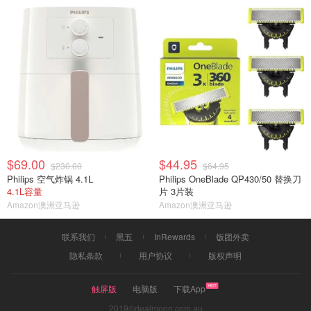
$69.00
$44.95
$230.00
$64.95
Philips 空气炸锅 4.1L
Philips OneBlade QP430/50 替换刀
4.1L容量
片 3片装
Amazon澳洲亚马逊
Amazon澳洲亚马逊
联系我们
黑五
InRewards
饭团外卖
隐私条款
用户协议
版权声明
触屏版
电脑版
下载App
2019©dealmoon.com.au