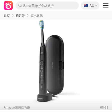
🇦🇺
Sasa美妆护肤3.5折
AU
lululemon折扣上新
SSENSE年中2.5折
FreshBeauty好价汇总
Cettire降价+叠9折
WWS Coles超市实拍
viagogo二手票捡漏
Myer超级周末
The Outnet奢牌1折起
David Jones 3折起
Flannels大牌1折
Perfumes Club护肤1折
AMIRO面罩$251
Amazon折扣汇总
eToro入金$200送$50
Amazon数码好物
ICONIC本周7.5折
ThedoubleF高奢地板价
Moose Knuckles 6折
丝芙兰5折起
EUFY摄像头$98
Selenichast首饰2折
Trip机票酒店促销
YSL送5件彩妆礼
Amazon家居好物
Amazon美妆护肤
雅漾大喷$8
过敏原检测盒$33
伊索独家赠50ml沐浴露
科颜氏高保湿面霜$29
SEALIFE海洋馆门票6折
丝塔芙大白罐$16
订阅Newsletter送香薰
Cult Beauty 6.8折
Harrods圣诞日历$525
LN-CC奢牌私促3折
d'Alba空姐喷雾$16
EVE LOM套装£56
Bernardelli独家4折
Adore Beauty 6折起
CT圣诞日历
Mytheresa奢品2.7折
Luxury Escapes 9折
Currentbody美容仪$881
MOON Garden Live
Roborock扫地机$649
Tingo Life水杯$24
Valentino官网5折
CR洗护套装$23
修丽可4件套$159
Myer彩妆2件7折
GANNI官网4.5折
Stylevana韩妆4折
Tessabit高奢8.5折
OGX洗发水$11
Amazon阿德莱德次日达
卡诗8.5折+赠礼
Philips Hue灯具8折
首页
抢好货
家电数码
Amazon澳洲亚马逊
06-23