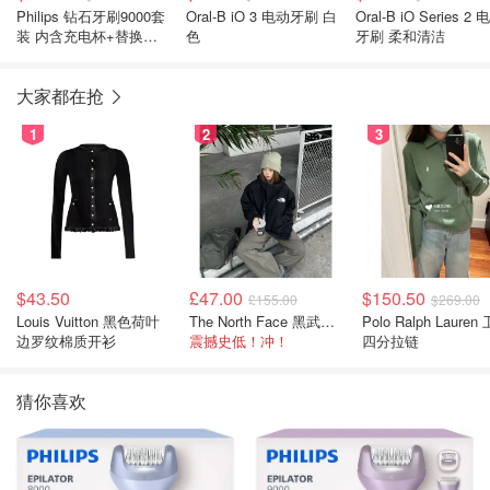
Philips 钻石牙刷9000套
Oral-B iO 3 电动牙刷 白
Oral-B iO Series 2
装 内含充电杯+替换刷
色
牙刷 柔和清洁
头x2
大家都在抢
1
2
3
$43.50
£47.00
$150.50
£155.00
$269.00
Louis Vuitton 黑色荷叶
The North Face 黑武士冲锋衣
Polo Ralph Lauren 卫衣
边罗纹棉质开衫
震撼史低！冲！
四分拉链
猜你喜欢