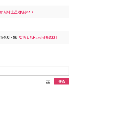
价❗别针土星项链$413
方巾包$1458
🪐西太后Hazel好价$331
评论