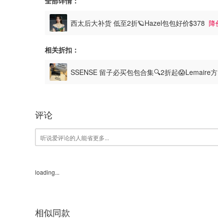
全部详情：
西太后大补货 低至2折🪐Hazel包包好价$378
降
相关折扣：
SSENSE 留子必买包包合集🔍2折起😱Lemaire
评论
loading...
相似同款