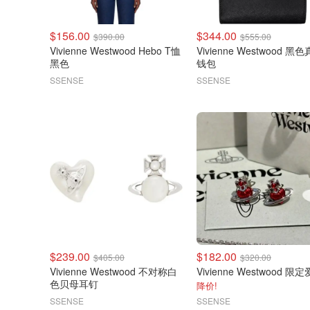
$156.00
$344.00
$390.00
$555.00
Vivienne Westwood Hebo T恤
Vivienne Westwood 黑
黑色
钱包
SSENSE
SSENSE
$239.00
$182.00
$405.00
$320.00
Vivienne Westwood 不对称白
色贝母耳钉
降价!
SSENSE
SSENSE