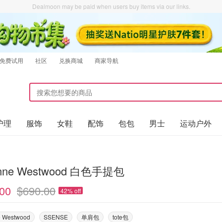
Dealmoon may be paid when users buy items via our links.
免费试用
社区
兑换商城
商家导航
护理
服饰
女鞋
配饰
包包
男士
运动户外
Vivienne Westwood 白色手提包
00
$690.00
42% off
e Westwood
SSENSE
单肩包
tote包