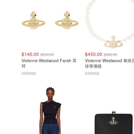
$145.00
$450.00
$220.00
$585.00
Vivienne Westwood Farah 耳
Vivienne Westwood 单排贝壳
环
珍珠项链
SSENSE
SSENSE