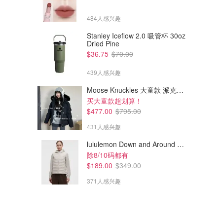
484人感兴趣
Stanley Iceflow 2.0 吸管杯 30oz
Dried Pine
$36.75
$70.00
439人感兴趣
Moose Knuckles 大童款 派克羽绒服
买大童款超划算！
$477.00
$795.00
$580.00
$273.00
$975.00
Vivienne Westwood Utility 小
Vivienne Westwood Belle 心形包 米白色
431人感兴趣
号购物袋 深蓝色
降价入！！！
lululemon Down and Around 羽绒夹克
Vivienne Westwood
SSENSE
除8/10码都有
$189.00
$349.00
371人感兴趣