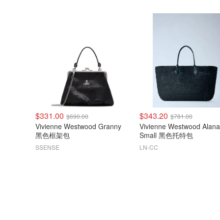
$331.00
$343.20
$690.00
$781.00
Vivienne Westwood Granny
Vivienne Westwood Alana
黑色框架包
Small 黑色托特包
SSENSE
LN-CC