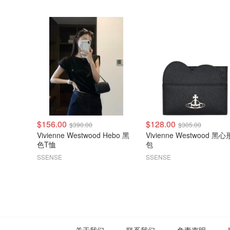
$156.00
$128.00
$390.00
$305.00
Vivienne Westwood Hebo 黑
Vivienne Westwood 黑
色T恤
包
SSENSE
SSENSE