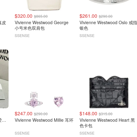
$320.00
$261.00
$865.00
$290.00
色真皮
Vivienne Westwood George
Vivienne Westwood Oslo 戒指
小号米色双肩包
银色
SSENSE
SSENSE
$247.00
$148.00
$290.00
$315.00
Vivienne Westwood 限定爱心 耳钉
Vivienne Westwood Millie 耳环
Vivienne Westwood Heart 黑
色卡包
SSENSE
SSENSE