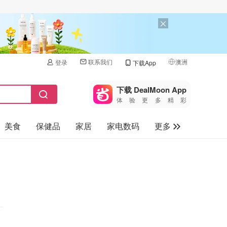
联系我们
澳洲
登录
下载App
🇺🇸
美国
下载 DealMoon App
体验更多精彩
🇨🇳
中国
美食
保健品
家居
家电数码
更多
🇨🇦
加拿大
🇬🇧
汽车
英国
旅游
🇩🇪
德国
母婴儿童
🇫🇷
法国
🇮🇹
意大利