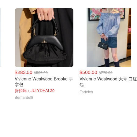
$283.50
$500.00
$506.00
$779.00
Vivienne Westwood Brooke 手
Vivienne Westwood 大号 口红
拿包
包
折扣码：JULYDEAL30
Farfetch
Bernardelli