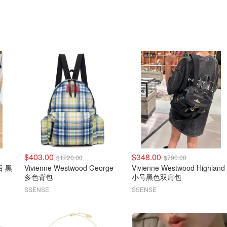
$403.00
$348.00
$1220.00
$790.00
后 黑
Vivienne Westwood George
Vivienne Westwood Highland
多色背包
小号黑色双肩包
SSENSE
SSENSE