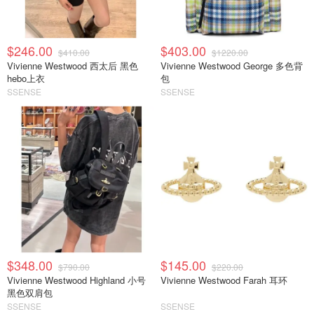
$246.00
$403.00
$410.00
$1220.00
Vivienne Westwood 西太后 黑色
Vivienne Westwood George 多色背
hebo上衣
包
SSENSE
SSENSE
$348.00
$145.00
$790.00
$220.00
Vivienne Westwood Highland 小号
Vivienne Westwood Farah 耳环
黑色双肩包
SSENSE
SSENSE