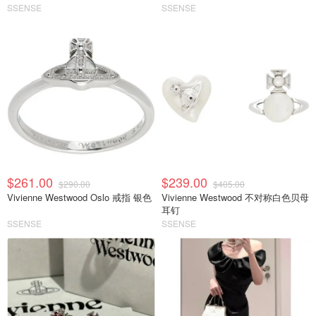
SSENSE
SSENSE
$261.00
$239.00
$290.00
$405.00
Vivienne Westwood Oslo 戒指 银色
Vivienne Westwood 不对称白色贝母
耳钉
SSENSE
SSENSE