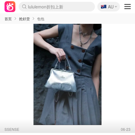
🇦🇺
Sasa美妆护肤3.5折
AU
lululemon折扣上新
SSENSE年中2.5折
FreshBeauty好价汇总
Cettire降价+叠9折
WWS Coles超市实拍
viagogo二手票捡漏
Myer超级周末
The Outnet奢牌1折起
David Jones 3折起
Flannels大牌1折
Perfumes Club护肤1折
AMIRO面罩$251
Amazon折扣汇总
eToro入金$200送$50
Amazon数码好物
ICONIC本周7.5折
ThedoubleF高奢地板价
Moose Knuckles 6折
丝芙兰5折起
EUFY摄像头$98
Selenichast首饰2折
Trip机票酒店促销
YSL送5件彩妆礼
Amazon家居好物
Amazon美妆护肤
雅漾大喷$8
过敏原检测盒$33
伊索独家赠50ml沐浴露
科颜氏高保湿面霜$29
SEALIFE海洋馆门票6折
丝塔芙大白罐$16
订阅Newsletter送香薰
Cult Beauty 6.8折
Harrods圣诞日历$525
LN-CC奢牌私促3折
d'Alba空姐喷雾$16
EVE LOM套装£56
Bernardelli独家4折
Adore Beauty 6折起
CT圣诞日历
Mytheresa奢品2.7折
Luxury Escapes 9折
Currentbody美容仪$881
MOON Garden Live
Roborock扫地机$649
Tingo Life水杯$24
Valentino官网5折
CR洗护套装$23
修丽可4件套$159
Myer彩妆2件7折
GANNI官网4.5折
Stylevana韩妆4折
Tessabit高奢8.5折
OGX洗发水$11
Amazon阿德莱德次日达
卡诗8.5折+赠礼
Philips Hue灯具8折
首页
抢好货
包包
SSENSE
06-23