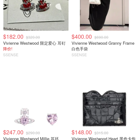
$182.00
$400.00
$320.00
$690.00
Vivienne Westwood 限定爱心 耳钉
Vivienne Westwood Granny Frame
降价!
白色手袋
SSENSE
SSENSE
$247.00
$148.00
$290.00
$315.00
Vivienne Westwood Millie 耳环
Vivienne Westwood Heart 黑色卡包