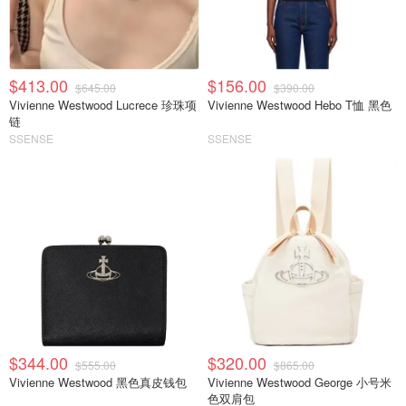
$413.00
$156.00
$645.00
$390.00
Vivienne Westwood Lucrece 珍珠项
Vivienne Westwood Hebo T恤 黑色
链
SSENSE
SSENSE
$344.00
$320.00
$555.00
$865.00
Vivienne Westwood 黑色真皮钱包
Vivienne Westwood George 小号米
色双肩包