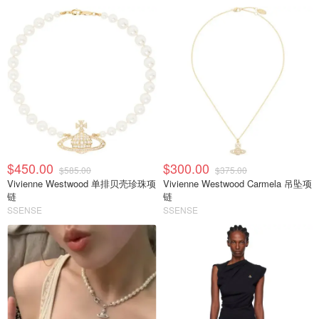
$450.00
$300.00
$585.00
$375.00
Vivienne Westwood 单排贝壳珍珠项
Vivienne Westwood Carmela 吊坠项
链
链
SSENSE
SSENSE