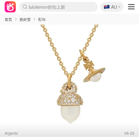
🇦🇺
Sasa美妆护肤3.5折
AU
lululemon折扣上新
SSENSE年中2.5折
FreshBeauty好价汇总
Cettire降价+叠9折
WWS Coles超市实拍
viagogo二手票捡漏
Myer超级周末
The Outnet奢牌1折起
David Jones 3折起
Flannels大牌1折
Perfumes Club护肤1折
AMIRO面罩$251
Amazon折扣汇总
eToro入金$200送$50
Amazon数码好物
ICONIC本周7.5折
ThedoubleF高奢地板价
Moose Knuckles 6折
丝芙兰5折起
EUFY摄像头$98
Selenichast首饰2折
Trip机票酒店促销
YSL送5件彩妆礼
Amazon家居好物
Amazon美妆护肤
雅漾大喷$8
过敏原检测盒$33
伊索独家赠50ml沐浴露
科颜氏高保湿面霜$29
SEALIFE海洋馆门票6折
丝塔芙大白罐$16
订阅Newsletter送香薰
Cult Beauty 6.8折
Harrods圣诞日历$525
LN-CC奢牌私促3折
d'Alba空姐喷雾$16
EVE LOM套装£56
Bernardelli独家4折
Adore Beauty 6折起
CT圣诞日历
Mytheresa奢品2.7折
Luxury Escapes 9折
Currentbody美容仪$881
MOON Garden Live
Roborock扫地机$649
Tingo Life水杯$24
Valentino官网5折
CR洗护套装$23
修丽可4件套$159
Myer彩妆2件7折
GANNI官网4.5折
Stylevana韩妆4折
Tessabit高奢8.5折
OGX洗发水$11
Amazon阿德莱德次日达
卡诗8.5折+赠礼
Philips Hue灯具8折
首页
抢好货
配饰
Argento
06-23