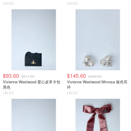
LN-CC
LN-CC
$93.60
$145.60
$211.00
$366.00
Vivienne Westwood 爱心皮革卡包
Vivienne Westwood Mimosa 银色耳
黑色
环
LN-CC
LN-CC