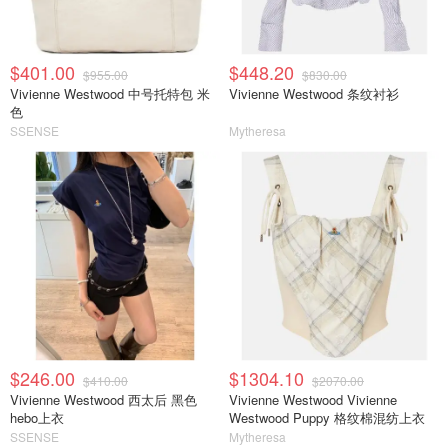
$401.00
$448.20
$955.00
$830.00
Vivienne Westwood 中号托特包 米
Vivienne Westwood 条纹衬衫
色
SSENSE
Mytheresa
$246.00
$1304.10
$410.00
$2070.00
Vivienne Westwood 西太后 黑色
Vivienne Westwood Vivienne
hebo上衣
Westwood Puppy 格纹棉混纺上衣
SSENSE
Mytheresa