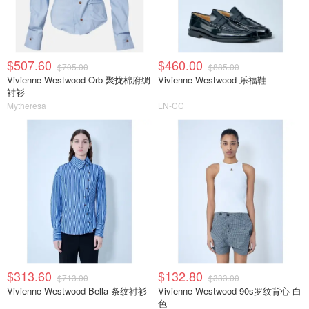
$507.60
$460.00
$705.00
$885.00
Vivienne Westwood Orb 聚拢棉府绸
Vivienne Westwood 乐福鞋
衬衫
Mytheresa
LN-CC
$313.60
$132.80
$713.00
$333.00
Vivienne Westwood Bella 条纹衬衫
Vivienne Westwood 90s罗纹背心 白
色