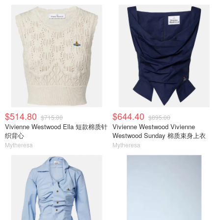
$514.80
$644.40
$715.00
$895.00
Vivienne Westwood Ella 短款棉质针
Vivienne Westwood Vivienne
织背心
Westwood Sunday 棉质束身上衣
Mytheresa
Mytheresa