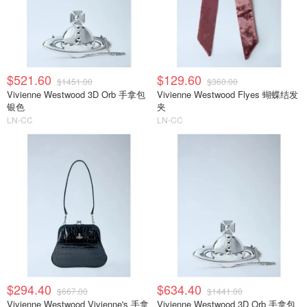
$521.60
$129.60
$1451.00
$360.00
Vivienne Westwood 3D Orb 手拿包
Vivienne Westwood Flyes 蝴蝶结发
银色
夹
LN-CC
LN-CC
$294.40
$634.40
$667.00
$1441.00
Vivienne Westwood Vivienne's 手拿
Vivienne Westwood 3D Orb 手拿包