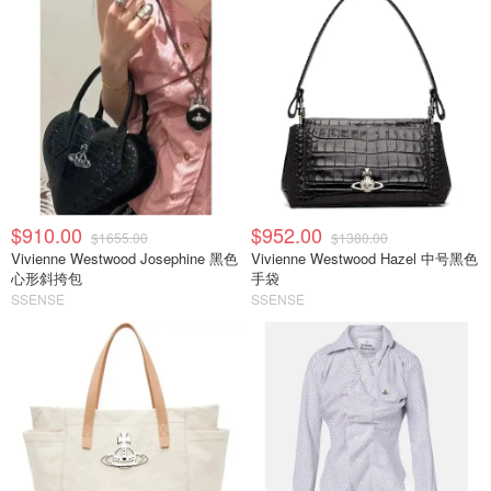
$910.00
$952.00
$1655.00
$1380.00
Vivienne Westwood Josephine 黑色
Vivienne Westwood Hazel 中号黑色
心形斜挎包
手袋
SSENSE
SSENSE