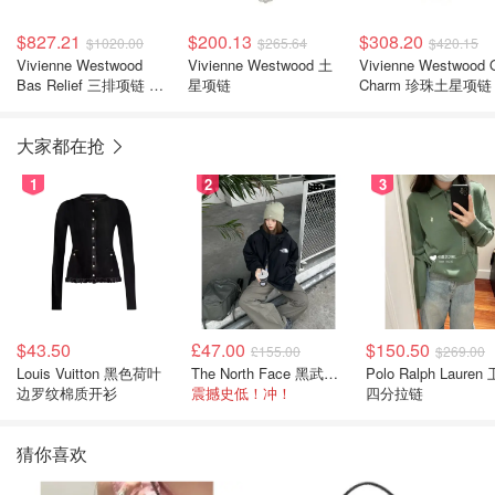
$827.21
$200.13
$308.20
$1020.00
$265.64
$420.15
Vivienne Westwood
Vivienne Westwood 土
Vivienne Westwood 
Bas Relief 三排项链 镶
星项链
Charm 珍珠土星项链
嵌款
大家都在抢
1
2
3
$43.50
£47.00
$150.50
£155.00
$269.00
Louis Vuitton 黑色荷叶
The North Face 黑武士冲锋衣
Polo Ralph Lauren 卫衣
边罗纹棉质开衫
震撼史低！冲！
四分拉链
猜你喜欢