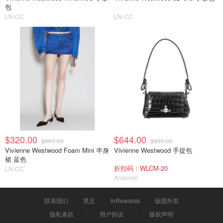
包
LN-CC
LN-CC
$320.00
$644.00
$667.00
$805.00
Vivienne Westwood Foam Mini 半身
Vivienne Westwood 手提包
裙 蓝色
折扣码：WLCM-20
LN-CC
Antonioli
联系我们
黑五
InRewards
饭团外卖
隐私条款
用户协议
版权声明