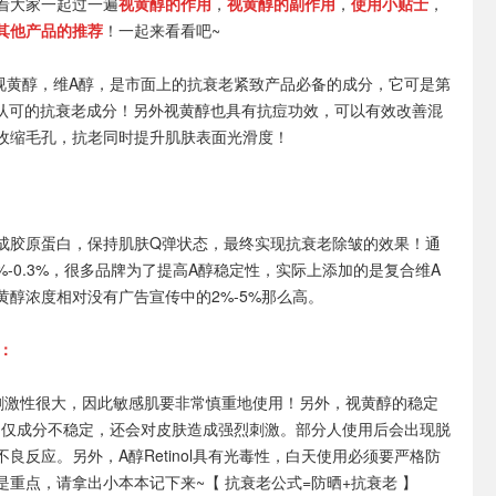
着大家一起过一遍
视黄醇的作用
，
视黄醇的副作用
，
使用小贴士
，
其他产品的推荐
！一起来看看吧~
，又称视黄醇，维A醇，是市面上的抗衰老紧致产品必备的成分，它可是第
方认可的抗衰老成分！另外视黄醇也具有抗痘功效，可以有效改善混
收缩毛孔，抗老同时提升肌肤表面光滑度！
成胶原蛋白，保持肌肤Q弹状态，最终实现抗衰老除皱的效果！通
5%-0.3%，很多品牌为了提高A醇稳定性，实际上添加的是复合维A
黄醇浓度相对没有广告宣传中的2%-5%那么高。
用：
刺激性很大，因此敏感肌要非常慎重地使用！另外，视黄醇的稳定
不仅成分不稳定，还会对皮肤造成强烈刺激。部分人使用后会出现脱
良反应。另外，A醇Retinol具有光毒性，白天使用必须要严格防
重点，请拿出小本本记下来~【 抗衰老公式=防晒+抗衰老 】