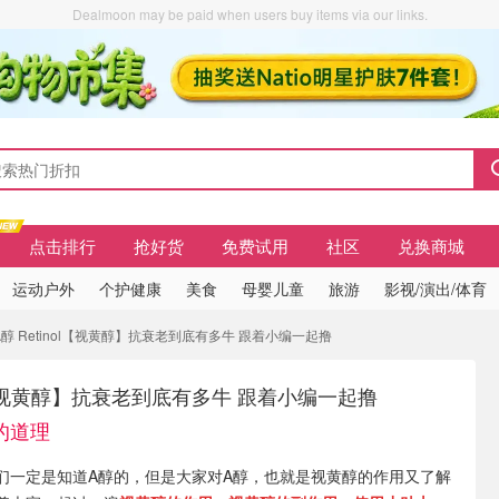
Dealmoon may be paid when users buy items via our links.
点击排行
抢好货
免费试用
社区
兑换商城
运动户外
个护健康
美食
母婴儿童
旅游
影视/演出/体育
醇 Retinol【视黄醇】抗衰老到底有多牛 跟着小编一起撸
nol【视黄醇】抗衰老到底有多牛 跟着小编一起撸
的道理
们一定是知道A醇的，但是大家对A醇，也就是视黄醇的作用又了解