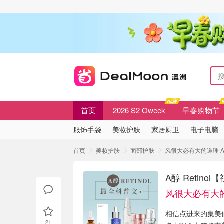
首页
2026 S2 Oweek
早春购物节
服饰手袋
美妆护肤
家居厨卫
电子电脑
首页
美妆护肤
面部护肤
风很大必有大的道理 A
A醇 Reti
风很大必有大
相信点进来的集美
21