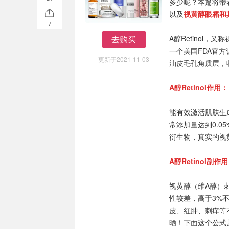
多少呢？本篇将带
以及
视黄醇眼霜
和
7
去购买
A醇Retinol
去购买
一个美国FDA官
更新于2021-11-03
油皮毛孔角质层，
A醇Retinol作用：
能有效激活肌肤生
常添加量达到0.0
衍生物，真实的视
A醇Retinol副作
视黄醇（维A醇）
性较差，高于3%
皮、红肿、刺痒等不
晒！下面这个公式是