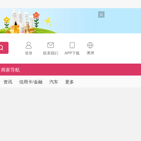
澳洲
登录
联系我们
APP下载
🇺🇸
美国
商家导航
🇨🇳
中国
资讯
信用卡/金融
汽车
更多
🇨🇦
加拿大
扫码下载 App
🇬🇧
英国
Download on the
App Store
🇩🇪
德国
Download the
Android App
🇫🇷
法国