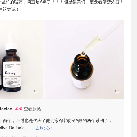
常温和的猛药，简直是A爆了！！！但是集美们一定要看清楚浓度！
建议尝试！
iceice
查看原帖
9
下两个，不过也是代表了他们家A醇/改良A醇的两个系列了：
tive Retinoid。
...
去购买>>