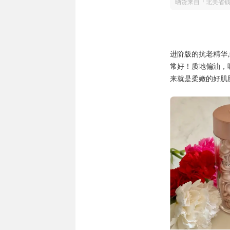
晒货来自「北美省
进阶版的抗老精华,
常好！质地偏油，
来就是柔嫩的好肌