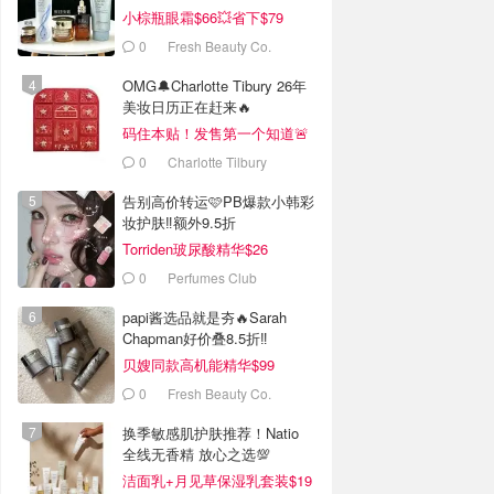
小棕瓶眼霜$66💥省下$79
0
Fresh Beauty Co.
OMG🔔Charlotte Tibury 26年
美妆日历正在赶来🔥
码住本贴！发售第一个知道🚨
0
Charlotte Tilbury
告别高价转运🩷PB爆款小韩彩
妆护肤‼️额外9.5折
Torriden玻尿酸精华$26
0
Perfumes Club
papi酱选品就是夯🔥Sarah
Chapman好价叠8.5折‼️
贝嫂同款高机能精华$99
0
Fresh Beauty Co.
换季敏感肌护肤推荐！Natio
全线无香精 放心之选💯
洁面乳+月见草保湿乳套装$19