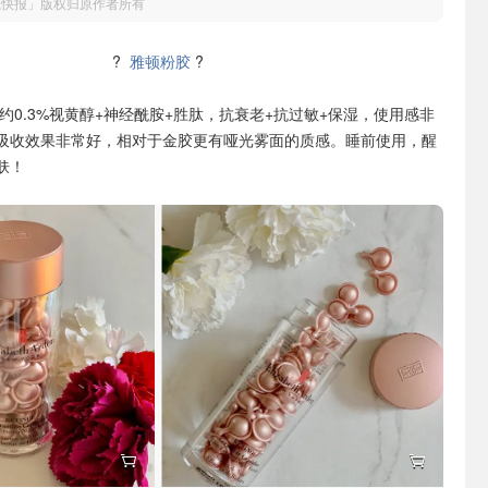
钱快报」版权归原作者所有
?
雅顿粉胶
?
约0.3%视黄醇+神经酰胺+胜肽，抗衰老+抗过敏+保湿，使用感非
吸收效果非常好，相对于金胶更有哑光雾面的质感。睡前使用，醒
肤！