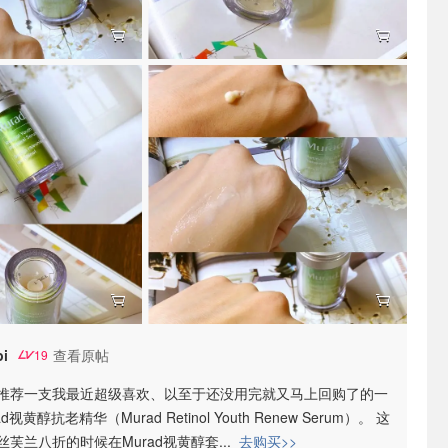
i
查看原帖
19
推荐一支我最近超级喜欢、以至于还没用完就又马上回购了的一
视黄醇抗老精华（Murad Retinol Youth Renew Serum）。 这
丝芙兰八折的时候在Murad视黄醇套
...
去购买>>