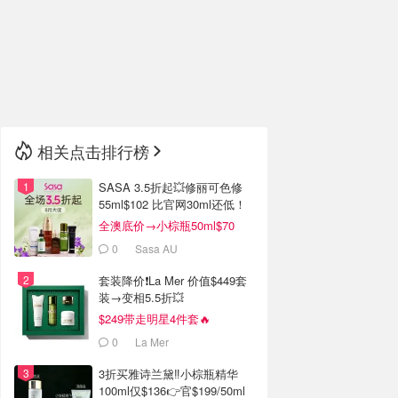
🇮🇹
意大利
🇦🇺
澳洲
🇳🇿
新西兰
相关点击排行榜
SASA 3.5折起💥修丽可色修
55ml$102 比官网30ml还低！
全澳底价→小棕瓶50ml$70
0
Sasa AU
套装降价❗️La Mer 价值$449套
装→变相5.5折💥
$249带走明星4件套🔥
0
La Mer
3折买雅诗兰黛‼️小棕瓶精华
100ml仅$136👉官$199/50ml