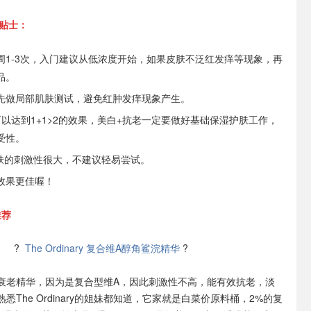
小贴士：
周1-3次，入门建议从低浓度开始，如果皮肤不泛红发痒等现象，再
品。
先做局部肌肤测试，避免红肿发痒现象产生。
以达到1+1>2的效果，美白+抗老一定要做好基础保湿护肤工作，
受性。
皮肤的刺激性很大，不建议轻易尝试。
效果更佳喔！
推荐
?
The Ordinary 复合维A醇角鲨浣精华
?
衰老精华，因为是复合型维A，因此刺激性不高，能有效抗老，淡
悉The Ordinary的姐妹都知道，它家就是白菜价原料桶，2%的复