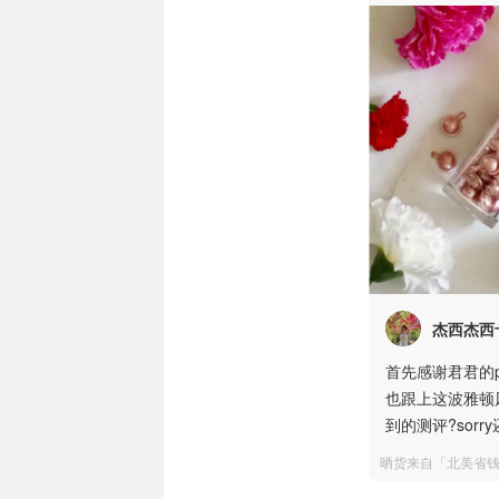
杰西杰西
首先感谢君君的p
也跟上这波雅顿
到的测评?sor
晒货来自「北美省