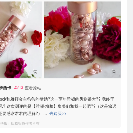
卡西卡
查看原帖
13
ick和雅顿金主爸爸的赞助?这一两年雅顿的风刮很大?? 我终于
风? 这次测评的是【雅顿·粉胶】集美们和我一起吧??（这是篇迟
ry还要感谢君君的理解?）
...
去购买>>
钱快报」版权归原作者所有