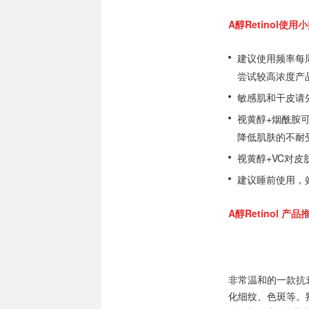
A醇Retinol使用
建议使用频率每
尝试较高浓度产
敏感肌和干皮请
视黄醇+烟酰胺可
降低肌肤的不耐
视黄醇+VC对
建议睡前使用，
A醇Retinol 产品
非常温和的一款抗
化细纹、色斑等。熟