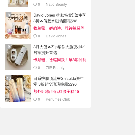
0
Natio Beauty
David Jones 护肤特卖💥2件享
8折🔥倩碧水磁场面霜$92
收兰蔻、娇韵诗、雅诗兰黛等
0
David Jones
8月大促🔥Ziip帮你大脸变小📈
居家提升首选
卡戴珊、徐璐同款！早8消肿利
器
0
ZIIP Beauty
日系护肤顶流👑Shiseido资生
堂 3折起💡琉璃晚霜$296
额外9.5折‼️4代红腰子$115
0
Perfumes Club