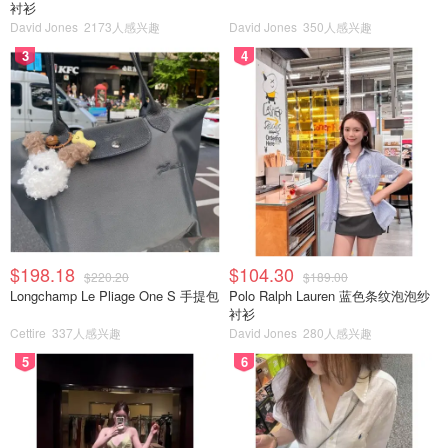
衬衫
David Jones
2173人感兴趣
David Jones
350人感兴趣
3
4
$198.18
$104.30
$220.20
$189.00
Longchamp Le Pliage One S 手提包
Polo Ralph Lauren 蓝色条纹泡泡纱
衬衫
Cettire
337人感兴趣
David Jones
280人感兴趣
5
6