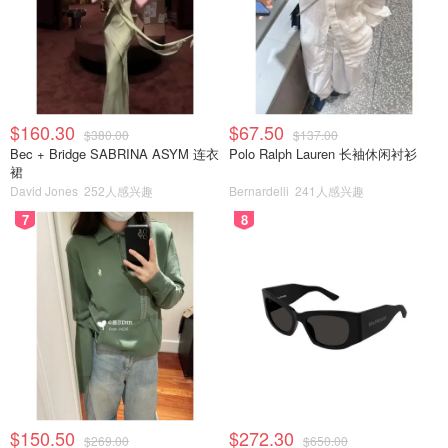
$160.30
$67.50
$380.00
$137.00
Bec + Bridge SABRINA ASYM 连衣
Polo Ralph Lauren 长袖休闲衬衫
裙
David Jones
252人感兴趣
Bernardelli
241人感兴趣
7
8
$150.50
$272.30
$269.00
$650.00