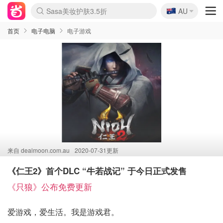
🇦🇺
Sasa美妆护肤3.5折
AU
lululemon本周上新
SSENSE年中3折
FreshBeauty好价汇总
Cettire降价+叠9折
Farfetch折上8折
WWS Coles超市实拍
viagogo二手票捡漏
Myer清仓1折起
The Outnet奢牌1折起
David Jones 3折起
Flannels大牌1折
Perfumes Club护肤1折
AMIRO返校季6.2折
Oweek抽奖送Airpods
Amazon折扣汇总
eToro入金$200送$50
Amazon数码好物
ICONIC本周7.5折
ThedoubleF高奢地板价
Moose Knuckles 6折
丝芙兰5折起
EUFY官网3.7折起
Selenichast首饰2折
Trip机票酒店促销
YSL送5件彩妆礼
Amazon家居好物
BIGBANG巡演开票
David Jones时尚3折
Amazon美妆护肤
雅漾大喷$8
过敏原检测盒$33
伊索独家赠50ml沐浴露
科颜氏送高保湿面霜
SEALIFE海洋馆门票6折
丝塔芙大白罐$16
订阅Newsletter送香薰
Cult Beauty 6.8折
Harrods圣诞日历2.3折
LN-CC奢牌私促3折
d'Alba空姐喷雾$16
EVE LOM套装逆天2折
Bernardelli独家4折
Adore Beauty 6折起
CT圣诞日历
Mytheresa奢品2.7折
首页
电子电脑
电子游戏
来自
dealmoon.com.au
2020-07-31更新
《仁王2》首个DLC “牛若战记” 于今日正式发售
《只狼》公布免费更新
爱游戏，爱生活。我是游戏君。