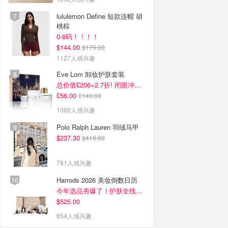
lululemon Define 短款连帽 胡
桃棕
0-8码！！！！
$144.00
$179.00
1127人感兴趣
Eve Lom 卸妆护肤套装
总价值£206=2.7折! 闭眼冲这套
£56.00
£140.00
1060人感兴趣
Polo Ralph Lauren 羽绒马甲
$237.30
$419.00
781人感兴趣
Harrods 2026 美妆倒数日历
今年选品夯爆了！护肤全线都很绝
$525.00
654人感兴趣