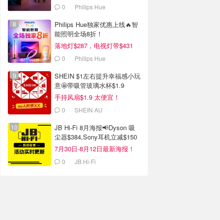
合！
0
Philips Hue
Philips Hue独家优惠上线🔥智
能照明全场8折！
落地灯$287，电视灯带$431
0
Philips Hue
SHEIN $1左右提升幸福感小玩
意🤩带吸管玻璃水杯$1.9
手持风扇$1.9 太便宜！
0
SHEIN AU
JB Hi-Fi 8月海报📢Dyson 吸
尘器$384,Sony耳机立减$150
7月30日-8月12日最新海报！
0
JB Hi-Fi