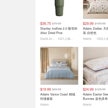
$36.75
$29.99
$70.00
$159.99
JB Hi-Fi 8月海报📢Dyson
RainX 二合一玻
Stanley Iceflow 2.0 吸管杯
Adairs Zodiac
吸尘器$384,Sony耳机立减
473ml 驱水
30oz Dried Pine
装 自然色
$150
7月30日-8月12日最新海报！
仅需$18
David Jones
1221人感兴趣
Adairs
1202人
$19.99
$24.99
$69.99
$129.99
Amazon畅销卫生纸专场🧻
WWS/Coles海报更
Adairs Vance Coast 棉绒
Adairs Easter Sw
Quilton抽纸$17/12盒
冻虾仁、Ka洗衣
绗缝被套
Bunnies 蓝色床
Viva厨房纸$14/12卷
本轮促销时间📅8.5-
Adairs
Adairs