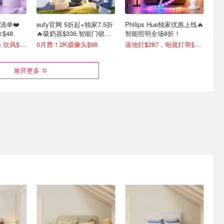
礼清单❤️
eufy官网 5折起+独家7.5折
Philips Hue独家优惠上线🔥
水$48
🔥吸奶器$336,智能门锁
智能照明全场8折！
$262
Dyson Supersonic 吹风$548
0月费！2K摄像头$98
落地灯$287，电视灯带$431
展开更多
清单🆕家
IKEA焕新家饰升级生活格
adairs本季焕新家饰精选
秤$169
调
更新！
附盖瓶 $3
橄榄棕榈绗缝被套套装 $2