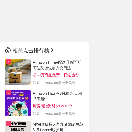
🇮🇹
意大利
🇦🇺
澳洲
🇳🇿
新西兰
相关点击排行榜
Amazon Prime配送升级🇦🇺
阿德莱德也加入次日达！
超50万商品免费一日送达📦
0
Amazon澳洲亚马逊
Amazon Haul🔥8月精选 日用
品不超$2
厨房清洁海绵$3.2/10个
0
Amazon澳洲亚马逊
Myer超级周末炸场🔥满$100返
$15 Chanel也参与！