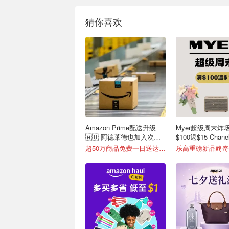
猜你喜欢
Amazon Prime配送升级
Myer超级周末炸场
🇦🇺 阿德莱德也加入次日
$100返$15 Chan
达！
与！
超50万商品免费一日送达📦