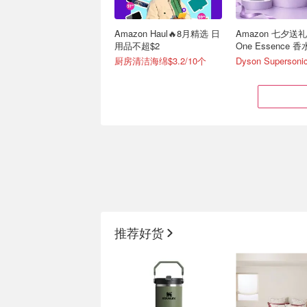
Amazon Haul🔥8月精选 日
Amazon 七夕送
用品不超$2
One Essence 香
厨房清洁海绵$3.2/10个
SHEIN $1左右提升幸福感
Amazon 8月折扣
小玩意🤩带吸管玻璃水杯
用跑步机$159,体脂
推荐好货
$1.9
手持风扇$1.9 太便宜！
🕒每日好价实时