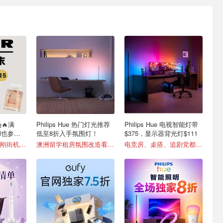
🔥满
Philips Hue 热门灯光推荐
Philips Hue 电视智能灯带
el也参
低至8折入手氛围灯！
$375，显示器背光灯$111
乐高重磅新品咚奇刚街机$224
澳洲留学租房氛围改造看这！
电竞房、桌搭、追剧党都适合！