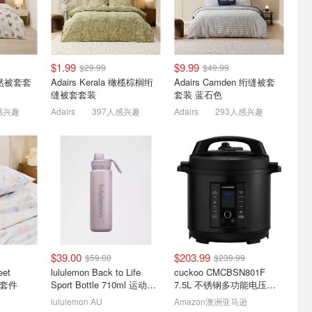
$1.99
$9.99
$29.99
$49.99
璃清洁剂
先充礼卡再下单💳Amazon
Disney 居家奇趣好物上新
 天然被套套
Adairs Kerala 橄榄棕榈绗
Adairs Camden 绗缝被套
礼卡满$200返$5
缝被套套装
套装 蓝石色
羊毛虽小也得薅！
Oogie Boogie和朋友徽章 $25
感兴趣
Adairs
397人感兴趣
Adairs
293人感兴趣
$39.00
$203.99
$59.00
$239.99
新 | 冷
亚马逊自营品牌Amazon
Livemor 4D AI全身零重力
eet
lululemon Back to Life
cuckoo CMCBSN801F
凝珠半价
Basics 真空压缩袋$31/15
按摩椅
单套件
Sport Bottle 710ml 运动水
7.5L 不锈钢多功能电压力
个
8.11
7.6折起 床单套装$25
$2024.00
$3299.00
瓶
锅
lululemon AU
Amazon澳洲亚马逊