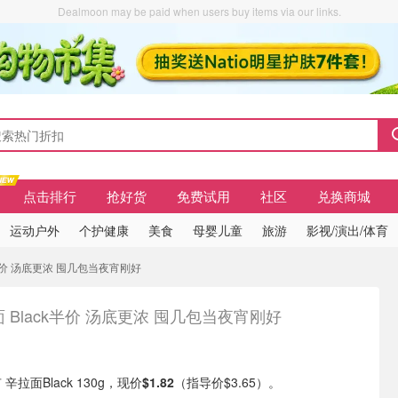
Dealmoon may be paid when users buy items via our links.
点击排行
抢好货
免费试用
社区
兑换商城
运动户外
个护健康
美食
母婴儿童
旅游
影视/演出/体育
ck半价 汤底更浓 囤几包当夜宵刚好
 Black半价 汤底更浓 囤几包当夜宵刚好
现有 辛拉面Black 130g，现价
$1.82
（指导价$3.65）。