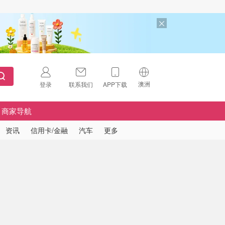
澳洲
登录
联系我们
APP下载
🇺🇸
美国
商家导航
🇨🇳
中国
资讯
信用卡/金融
汽车
更多
🇨🇦
加拿大
扫码下载 App
🇬🇧
英国
Download on the
App Store
🇩🇪
德国
Download the
Android App
🇫🇷
法国