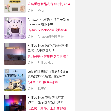
乐高重磅新品咚奇刚街机$224
0
Myer
Amazon 七夕送礼清单❤️One
Essence 香水$48
Dyson Supersonic 吹风$548
0
Amazon澳洲亚马逊
Philips Hue 热门灯光推荐 低
至8折入手氛围灯！
澳洲留学租房氛围改造看这！
0
Philips Hue
eufy官网 5折起+独家7.5折🔥
吸奶器$336,智能门锁$262
0月费！2K摄像头$98
0
EUFY
Philips Hue 电视智能灯带
$375，显示器背光灯$111
电竞房、桌搭、追剧党都适