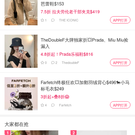
芭蕾鞋$153
7.5折 拉夫劳伦老干部夹克$419
1
THE ICONIC
APP打开
TheDoubleF大牌独家折💥Prada、Miu Miu捡
漏入
4.8折起！Prada乐福鞋$816
0
2
ThedoubleF
APP打开
Farfetch终极狂欢💥加鹅羽绒背心$496🐎小马
标毛衣$249
3折起+叠8折😱
4
Farfetch
APP打开
大家都在抢
1
2