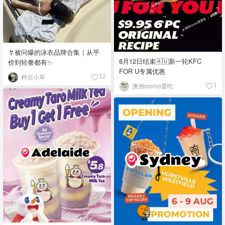
👙被问爆的泳衣品牌合集｜从平
8月12日结束🇦🇺新一轮KFC
价到轻奢都有✨
FOR U专属优惠
种点小草
12
澳洲momo爱吃
1