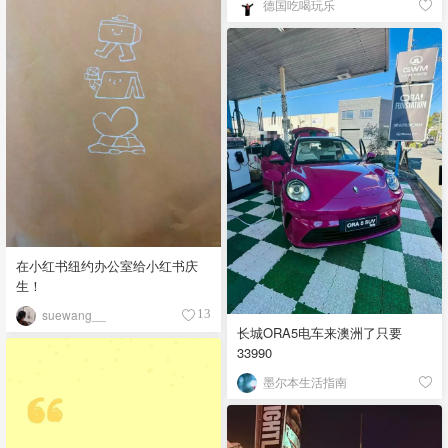
德国吃喝玩乐
在小红书纽约办公室给小红书庆
生！
suewang__
13
长城ORA5电车来澳洲了只要
33990
墨尔本生活指南