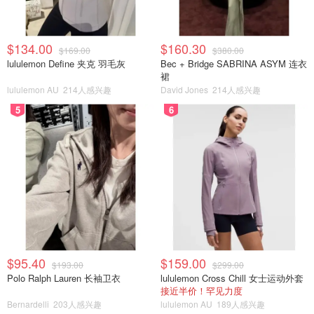
$134.00
$160.30
$169.00
$380.00
lululemon Define 夹克 羽毛灰
Bec + Bridge SABRINA ASYM 连衣
裙
lululemon AU
214人感兴趣
David Jones
214人感兴趣
5
6
$95.40
$159.00
$193.00
$299.00
Polo Ralph Lauren 长袖卫衣
lululemon Cross Chill 女士运动外套
接近半价！罕见力度
Bernardelli
203人感兴趣
lululemon AU
189人感兴趣