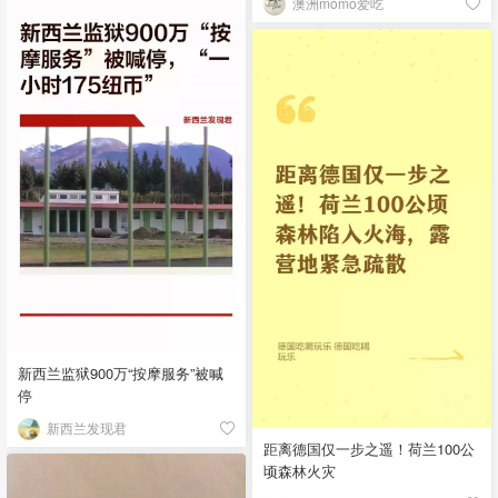
澳洲momo爱吃
新西兰监狱900万“按摩服务”被喊
停
新西兰发现君
距离德国仅一步之遥！荷兰100公
顷森林火灾