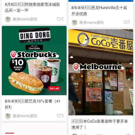
8月8日🇦🇺阿德莱德蜜雪冰城新
8/6-8/9🇦🇺悉尼Hurstville五十岚
品买一送一💜
开业优惠
澳洲momo爱吃
2
澳洲momo爱吃
5
8/6-8/9🇦🇺星巴克10🔪套餐（41
折❗）
澳洲momo爱吃
3
🇦🇺日本CoCo壹番屋终于要开来
澳洲了！