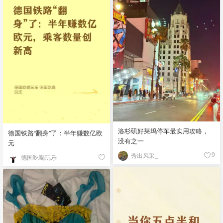
洛杉矶好莱坞停车最实用攻略，
德国铁路“翻身”了：半年赚数亿欧
没有之一
元
秀出风采_
9
德国吃喝玩乐