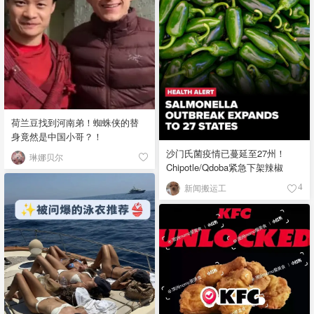
荷兰豆找到河南弟！蜘蛛侠的替
身竟然是中国小哥？！
沙门氏菌疫情已蔓延至27州！
琳娜贝尔
Chipotle/Qdoba紧急下架辣椒
新闻搬运工
4