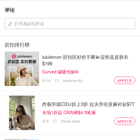
评论
打开App写评论
折扣排行榜
lululemon 折扣区好价不断💫淀粉蓝皮肤衣
$199
Curved 磁吸包$69
14
lululemon AU
APP打开
炸裂升级💥DJ折上3折 拉夫劳伦亚麻衬衫$77
全场1折起 CK内裤$4.5捡漏
4
David Jones
APP打开