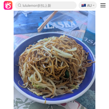
🇦🇺
Sasa美妆护肤3.5折
AU
lululemon折扣上新
SSENSE年中3折
FreshBeauty好价汇总
Cettire降价+叠9折
Farfetch折上8折
WWS Coles超市实拍
viagogo二手票捡漏
Myer清仓1折起
The Outnet奢牌1折起
David Jones 3折起
Flannels大牌1折
Perfumes Club护肤1折
AMIRO返校季6.2折
Oweek抽奖送Airpods
Amazon折扣汇总
eToro入金$200送$50
Amazon数码好物
ICONIC本周7.5折
ThedoubleF高奢地板价
Moose Knuckles 6折
丝芙兰5折起
EUFY官网3.7折起
Selenichast首饰2折
Trip机票酒店促销
YSL送5件彩妆礼
Amazon家居好物
BIGBANG巡演开票
David Jones时尚3折
Amazon美妆护肤
雅漾大喷$8
过敏原检测盒$33
伊索独家赠50ml沐浴露
科颜氏清仓3折
SEALIFE海洋馆门票6折
丝塔芙大白罐$16
订阅Newsletter送香薰
Cult Beauty 6.8折
Harrods圣诞日历2.3折
LN-CC奢牌私促3折
d'Alba空姐喷雾$16
EVE LOM套装逆天2折
Bernardelli独家4折
Adore Beauty 6折起
CT圣诞日历
Mytheresa奢品2.7折
Luxury Escapes 9折
Currentbody美容仪9折
卡诗9折+赠4件礼
MOON Garden Live
ALLSAINTS美衣3折
Roborock扫地机3.7折
Tingo Life水杯$24
Valentino官网5折
CR洗发护发6.3折