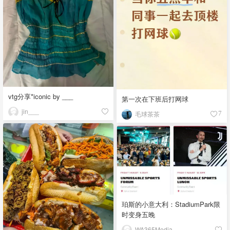
vtg分享*iconic by ___
第一次在下班后打网球
jin___
毛球茶茶
7
珀斯的小意大利：StadiumPark限
时变身五晚
WA365Media