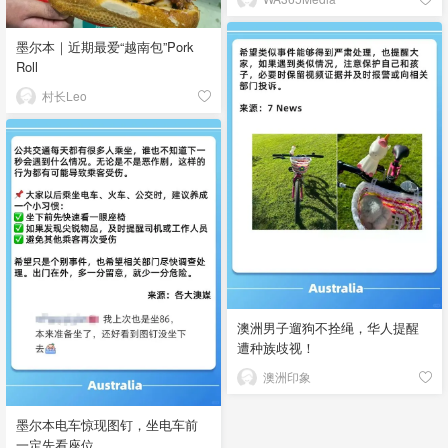
墨尔本｜近期最爱“越南包”Pork
Roll
村长Leo
澳洲男子遛狗不拴绳，华人提醒
遭种族歧视！
澳洲印象
墨尔本电车惊现图钉，坐电车前
一定先看座位