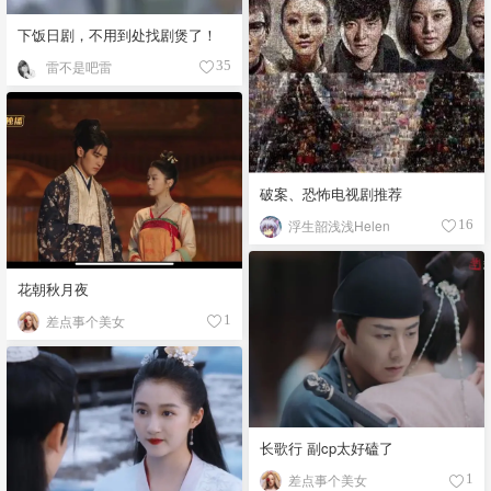
下饭日剧，不用到处找剧煲了！
雷不是吧雷
35
破案、恐怖电视剧推荐
浮生韶浅浅Helen
16
花朝秋月夜
差点事个美女
1
长歌行 副cp太好磕了
差点事个美女
1