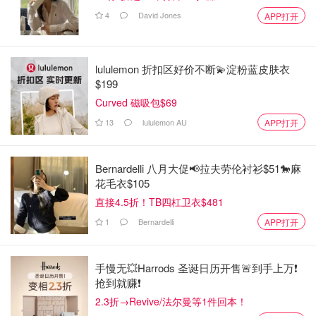
4
David Jones
APP打开
lululemon 折扣区好价不断💫淀粉蓝皮肤衣
$199
Curved 磁吸包$69
13
lululemon AU
APP打开
Bernardelli 八月大促📢拉夫劳伦衬衫$51🐎麻
花毛衣$105
直接4.5折！TB四杠卫衣$481
1
Bernardelli
APP打开
手慢无💥Harrods 圣诞日历开售🚨到手上万❗️
抢到就赚❗️
2.3折→Revive/法尔曼等1件回本！