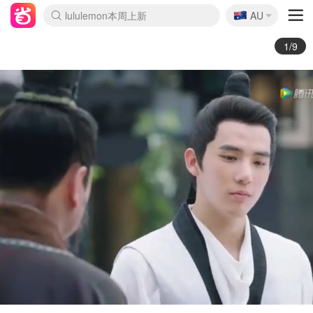
🇦🇺
Sasa美妆护肤3.5折
AU
lululemon本周上新
SSENSE年中3折
FreshBeauty好价汇总
Cettire降价+叠9折
Farfetch折上8折
WWS Coles超市实拍
viagogo二手票捡漏
Myer清仓1折起
The Outnet奢牌1折起
David Jones 3折起
Flannels大牌1折
Perfumes Club护肤1折
AMIRO返校季6.2折
Oweek抽奖送Airpods
Amazon折扣汇总
eToro入金$200送$50
Amazon数码好物
ICONIC本周7.5折
ThedoubleF高奢地板价
Moose Knuckles 6折
丝芙兰5折起
EUFY官网3.7折起
Selenichast首饰2折
Trip机票酒店促销
YSL送5件彩妆礼
Amazon家居好物
BIGBANG巡演开票
David Jones时尚3折
Amazon美妆护肤
雅漾大喷$8
过敏原检测盒$33
伊索独家赠50ml沐浴露
科颜氏送高保湿面霜
SEALIFE海洋馆门票6折
丝塔芙大白罐$16
订阅Newsletter送香薰
Cult Beauty 6.8折
Harrods圣诞日历2.3折
LN-CC奢牌私促3折
d'Alba空姐喷雾$16
EVE LOM套装逆天2折
Bernardelli独家4折
Adore Beauty 6折起
CT圣诞日历
Mytheresa奢品2.7折
2/9