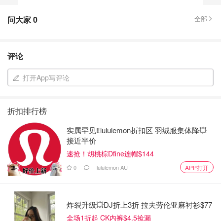
问大家
0
全部
评论
打开App写评论
折扣排行榜
实属罕见‼️lululemon折扣区 羽绒服集体降💥
接近半价
速抢！胡桃棕Dfine连帽$144
0
lululemon AU
APP打开
炸裂升级💥DJ折上3折 拉夫劳伦亚麻衬衫$77
全场1折起 CK内裤$4.5捡漏