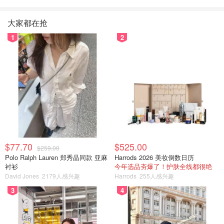
大家都在抢
1
2
$77.70
$525.00
$259.00
Polo Ralph Lauren 郑秀晶同款 亚麻
Harrods 2026 美妆倒数日历
衬衫
今年选品夯爆了！护肤全线都很绝
David Jones
2179人感兴趣
Harrods
255人感兴趣
3
4