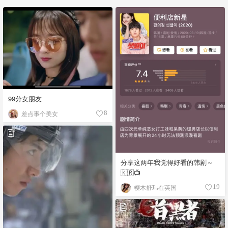
99分女朋友
差点事个美女
8
分享这两年我觉得好看的韩剧～
🇰🇷📺
樱木舒玮在英国
19