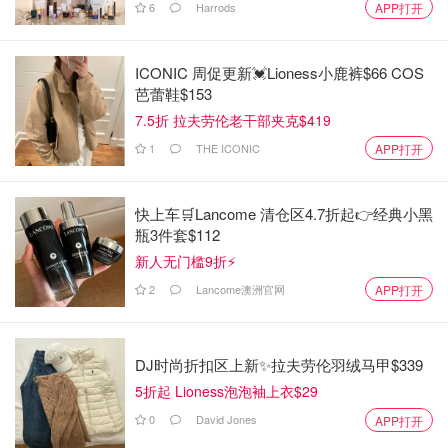
6
Harrods
APP打开
ICONIC 周促更新💓Lioness小鹿裤$66 COS
芭蕾鞋$153
7.5折 拉夫劳伦老干部夹克$419
1
THE ICONIC
APP打开
快上车🛒Lancome 清仓区4.7折起👉经典小黑
瓶3件套$112
新人无门槛9折⚡️
2
Lancome澳洲官网
APP打开
DJ时尚折扣区上新✨拉夫劳伦羽绒马甲$339
5折起 Lioness泡泡袖上衣$29
0
David Jones
APP打开