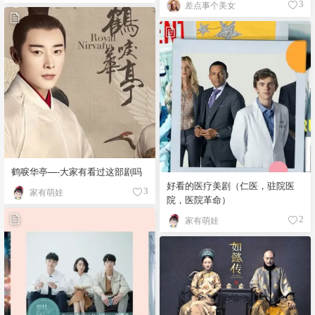
差点事个美女
3
鹤唳华亭—-大家有看过这部剧吗
好看的医疗美剧（仁医，驻院医
家有萌娃
3
院，医院革命）
家有萌娃
2