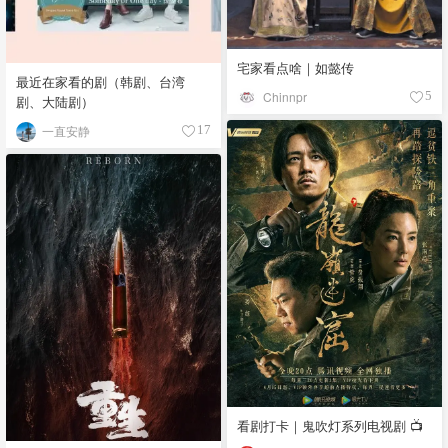
宅家看点啥｜如懿传
最近在家看的剧（韩剧、台湾
Chinnpr
5
剧、大陆剧）
一直安静
17
看剧打卡｜鬼吹灯系列电视剧 📺