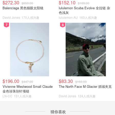
$272.30
$152.10
$650.00
$169.00
Balenciaga 黑色猫眼太阳镜
lululemon Scuba Evolve 全拉链 杂
色浅灰
David Jones
170人感兴趣
lululemon AU
163人感兴趣
7
8
$196.00
$83.30
$447.00
$160.00
Vivienne Westwood Small Claude
The North Face M Glacier 抓绒夹克
金色珍珠别针项链
LN-CC
131人感兴趣
David Jones
124人感兴趣
猜你喜欢