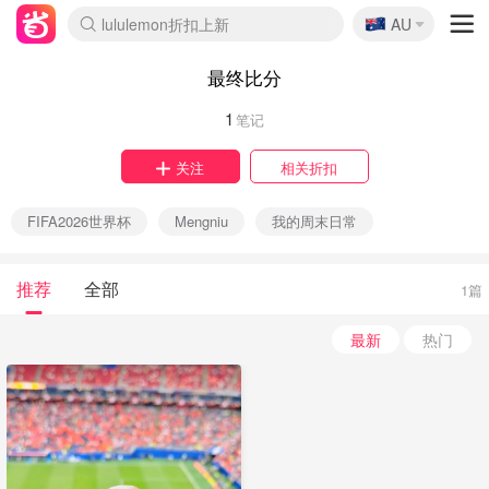
🇦🇺
lululemon折扣上新
AU
Sasa美妆护肤3.5折
SSENSE年中3折
FreshBeauty好价汇总
Cettire降价+叠9折
Farfetch折上8折
WWS Coles超市实拍
viagogo二手票捡漏
Myer清仓1折起
The Outnet奢牌1折起
David Jones 3折起
Flannels大牌1折
Perfumes Club护肤1折
AMIRO返校季6.2折
Oweek抽奖送Airpods
Amazon折扣汇总
eToro入金$200送$50
Amazon数码好物
ICONIC本周7.5折
ThedoubleF高奢地板价
Moose Knuckles 6折
丝芙兰5折起
EUFY官网3.7折起
Selenichast首饰2折
Trip机票酒店促销
YSL送5件彩妆礼
Amazon家居好物
BIGBANG巡演开票
David Jones时尚3折
Amazon美妆护肤
雅漾大喷$8
过敏原检测盒$33
伊索独家赠50ml沐浴露
科颜氏清仓3折
SEALIFE海洋馆门票6折
丝塔芙大白罐$16
订阅Newsletter送香薰
Cult Beauty 6.8折
Harrods圣诞日历2.3折
LN-CC奢牌私促3折
d'Alba空姐喷雾$16
EVE LOM套装逆天2折
Bernardelli独家4折
Adore Beauty 6折起
CT圣诞日历
Mytheresa奢品2.7折
Luxury Escapes 9折
Currentbody美容仪9折
MOON Garden Live
ALLSAINTS美衣3折
Roborock扫地机3.7折
Tingo Life水杯$24
Valentino官网5折
CR洗发护发6.3折
最终比分
1
笔记
关注
相关折扣
FIFA2026世界杯
Mengniu
我的周末日常
推荐
全部
1篇
最新
热门