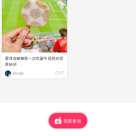
看球攻略⚽第一次吃蒙牛居然在世
界杯🤣
abc個c
37
我要参加