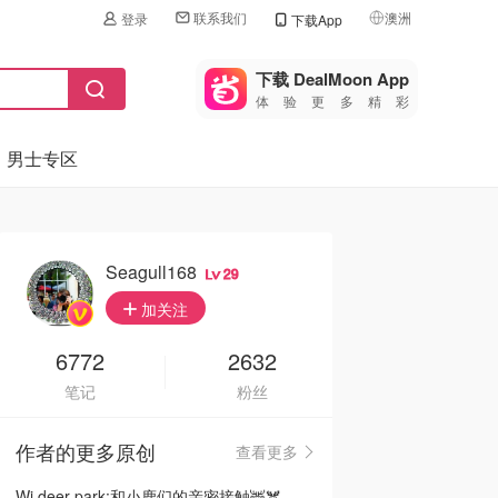
联系我们
澳洲
登录
下载App
🇺🇸
美国
下载 DealMoon App
体验更多精彩
🇨🇳
中国
男士专区
🇨🇦
加拿大
🇬🇧
英国
🇩🇪
德国
Seagull168
29
🇫🇷
加关注
法国
🇮🇹
6772
2632
意大利
笔记
粉丝
🇦🇺
澳洲
作者的更多原创
查看更多
🇳🇿
新西兰
Wi deer park:和小鹿们的亲密接触🦌🫎