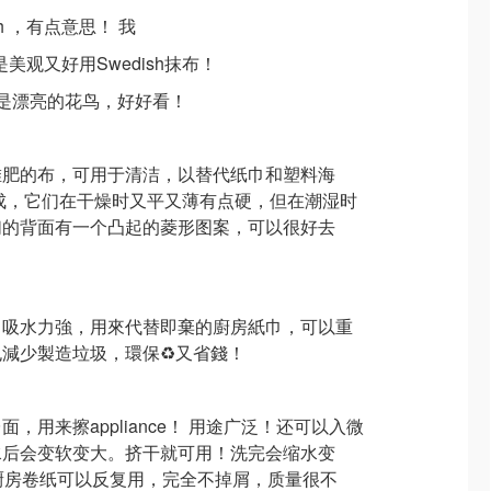
oth ，有点意思！ 我
直是美观又好用Swedish抹布！
是漂亮的花鸟，好好看！
堆肥的布，可用于清洁，以替代纸巾和塑料海
成，它们在干燥时又平又薄有点硬，但在潮湿时
们的背面有一个凸起的菱形图案，可以很好去
，吸水力強，用來代替即棄的廚房紙巾，可以重
減少製造垃圾，環保♻️又省錢！
，用来擦appliance！ 用途广泛！还可以入微
水后会变软变大。挤干就可用！洗完会缩水变
厨房卷纸可以反复用，完全不掉屑，质量很不