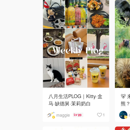
八月生活PLOG｜Kitty·盒
🐻
马·缺德舅·茉莉奶白
熊
·Costco·Wendy's
下
1
maggie
20