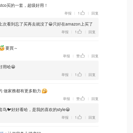
stco买的一套，超级好用！
举报
1
回复
|
|
上次看到忘了买再去就没了😀只好在amazon上买了
举报
1
回复
|
|
要買～
举报
赞
回复
|
|
好用哈😀
举报
1
回复
|
|
的 做家務都有更多動力
举报
赞
回复
|
|
鸟🐦好好看哈，是我的喜欢的style😀
举报
1
回复
|
|