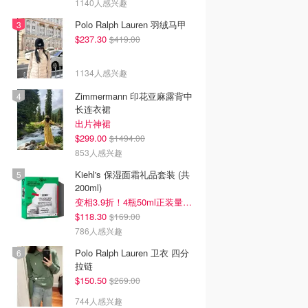
1140人感兴趣
Polo Ralph Lauren 羽绒马甲
$237.30
$419.00
1134人感兴趣
Zimmermann 印花亚麻露背中
长连衣裙
出片神裙
$299.00
$1494.00
853人感兴趣
Kiehl's 保湿面霜礼品套装 (共
200ml)
变相3.9折！4瓶50ml正装量=$29/瓶
$118.30
$169.00
786人感兴趣
Polo Ralph Lauren 卫衣 四分
拉链
$150.50
$269.00
744人感兴趣