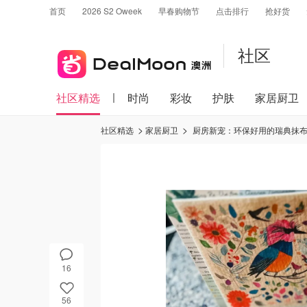
首页
2026 S2 Oweek
早春购物节
点击排行
抢好货
社区
社区精选
时尚
彩妆
护肤
家居厨卫
社区精选
家居厨卫
厨房新宠：环保好用的瑞典抹
16
56