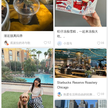
旺仔冻痴雪糕，一起来冻痴大
渐近脱离闷养
吃。。
底波拉的诗与歌
12
小濡马
16
Starbucks Reserve Roastery
Chicago
热爱生活和自由的轻舞飞扬
10