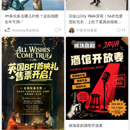
🐟多伦多去哪儿钓鱼？这份地图
旧金山City Walk穿搭｜54岁也爱
全年可用✅
宽松毛衣，上松下紧真的很救比
例
America周末快讯
不要坚持要爱
9
14
候场喜剧酒馆开放麦