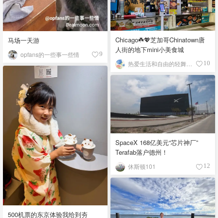
Chicago☘️💖芝加哥Chinatown唐
马场一天游
人街的地下mini小美食城
opfans的一些事一些情
9
热爱生活和自由的轻舞飞扬
10
SpaceX 168亿美元“芯片神厂”
Terafab落户德州！
休斯顿101
12
500机票的东京体验我给到夯