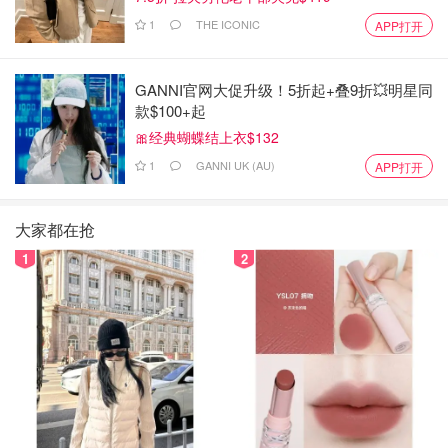
1
THE ICONIC
APP打开
GANNI官网大促升级！5折起+叠9折💥明星同
款$100+起
🎀经典蝴蝶结上衣$132
1
GANNI UK (AU)
APP打开
大家都在抢
1
2