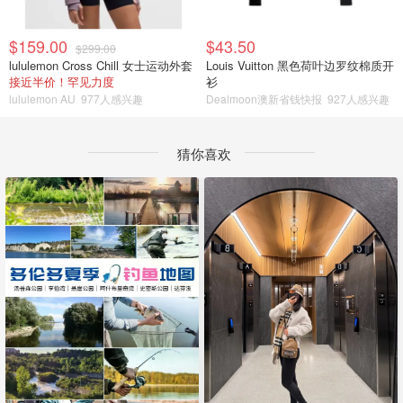
$159.00
$43.50
$299.00
lululemon Cross Chill 女士运动外套
Louis Vuitton 黑色荷叶边罗纹棉质开
接近半价！罕见力度
衫
lululemon AU
977人感兴趣
Dealmoon澳新省钱快报
927人感兴趣
猜你喜欢