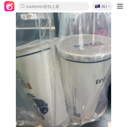
🇦🇺
Sasa美妆护肤3.5折
AU
lululemon折扣上新
SSENSE年中2.5折
FreshBeauty好价汇总
Cettire降价+叠9折
WWS Coles超市实拍
viagogo二手票捡漏
Myer超级周末
The Outnet奢牌1折起
David Jones 3折起
Flannels大牌1折
Perfumes Club护肤1折
AMIRO面罩$251
Amazon折扣汇总
eToro入金$200送$50
Amazon数码好物
ICONIC本周7.5折
ThedoubleF高奢地板价
Moose Knuckles 6折
丝芙兰5折起
EUFY摄像头$98
Selenichast首饰2折
Trip机票酒店促销
YSL送5件彩妆礼
Amazon家居好物
Amazon美妆护肤
雅漾大喷$8
过敏原检测盒$33
伊索独家赠50ml沐浴露
科颜氏高保湿面霜$29
SEALIFE海洋馆门票6折
丝塔芙大白罐$16
订阅Newsletter送香薰
Cult Beauty 6.8折
Harrods圣诞日历$525
LN-CC奢牌私促3折
d'Alba空姐喷雾$16
EVE LOM套装£56
Bernardelli独家4折
Adore Beauty 6折起
CT圣诞日历
Mytheresa奢品2.7折
Luxury Escapes 9折
Currentbody美容仪$881
MOON Garden Live
Roborock扫地机$649
Tingo Life水杯$24
Valentino官网5折
CR洗护套装$23
修丽可4件套$159
Myer彩妆2件7折
GANNI官网4.5折
Stylevana韩妆4折
Tessabit高奢8.5折
OGX洗发水$11
Amazon阿德莱德次日达
卡诗8.5折+赠礼
Philips Hue灯具8折