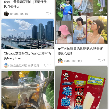
伦敦｜普莉姆罗斯山 |圣诞迁徙,
风月俏佳人
aman910316
9
❤️三种珍珠首饰搭配灵感/珍珠还
Chicago芝加哥City Walk之海军码
能这么戴‼️
头Navy Pier
supermommy
29
热爱生活和自由的轻舞飞扬
13