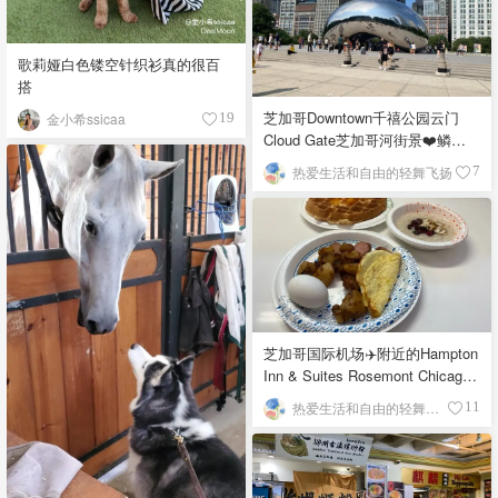
歌莉娅白色镂空针织衫真的很百
搭
芝加哥Downtown千禧公园云门
金小希ssicaa
19
Cloud Gate芝加哥河街景❤️鳞次
栉比的高楼
热爱生活和自由的轻舞飞扬
7
芝加哥国际机场✈️附近的Hampton
Inn & Suites Rosemont Chicago
O'Hare自助早餐
热爱生活和自由的轻舞飞扬
11