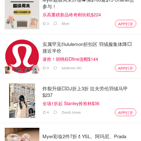
参与！
乐高重磅新品咚奇刚街机$224
3
Myer
APP打开
实属罕见‼️lululemon折扣区 羽绒服集体降💥
接近半价
速抢！胡桃棕Dfine连帽$144
4
lululemon AU
APP打开
炸裂升级💥DJ折上3折 拉夫劳伦羽绒马甲
$237
全场1折起 Stanley拎拎杯$36
4
David Jones
APP打开
Myer彩妆2件7折💄YSL、阿玛尼、Prada