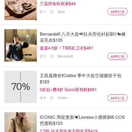
兰蔻持妆粉底液$44
1
Myer
APP打开
Bernardelli 八月大促📢拉夫劳伦衬衫$51🐎麻
花毛衣$105
直接4.5折！TB四杠卫衣$481
3
Bernardelli
APP打开
又双叒降价❗️Cettire 季中大促⏰珑骧饺子包
$183
3折起+叠9折 Gucci面包鞋$991
8
Cettire
APP打开
ICONIC 周促更新💓Lioness小鹿裤$66 COS
芭蕾鞋$153
7.5折 拉夫劳伦老干部夹克$419