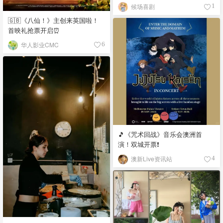
候场喜剧
1
🇬🇧《八仙！》主创来英国啦！
首映礼抢票开启⏰
华人影业CMC
6
🎵《咒术回战》音乐会澳洲首
演！双城开票❗️
澳新Live资讯站
4