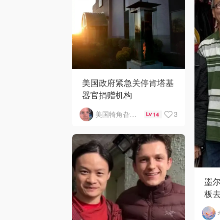
美国政府紧急关停肯塔基
器官捐赠机构
3
美国犄角旮旯新鲜事
14
墨
板去
劫