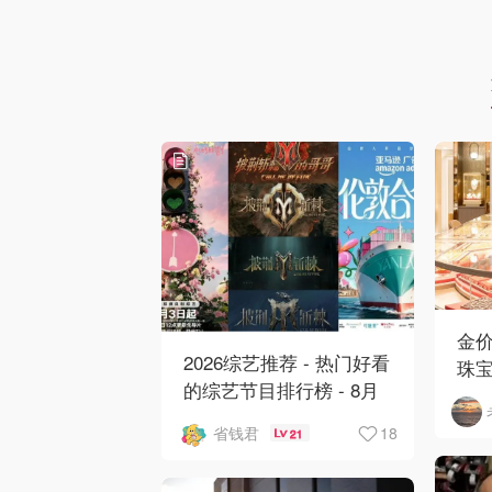
金
2026综艺推荐 - 热门好看
珠
的综艺节目排行榜 - 8月
华
最新:《​​伦敦合伙人》回
18
省钱君
21
归啦