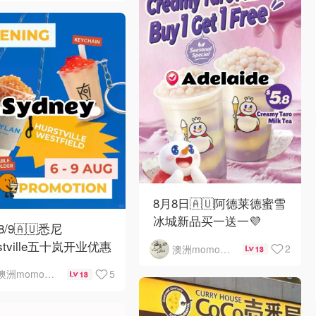
8月8日🇦🇺阿德莱德蜜雪
冰城新品买一送一💜
-8/9🇦🇺悉尼
rstville五十岚开业优惠
2
澳洲momo爱吃
13
5
澳洲momo爱吃
13