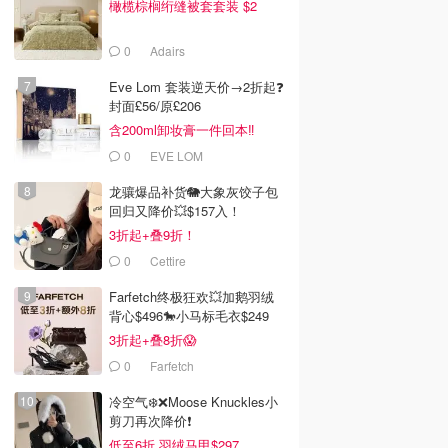
橄榄棕榈绗缝被套套装 $2
0
Adairs
Eve Lom 套装逆天价→2折起❓
封面£56/原£206
含200ml卸妆膏一件回本‼️
0
EVE LOM
龙骧爆品补货🐘大象灰饺子包
回归又降价💥$157入！
3折起+叠9折！
0
Cettire
Farfetch终极狂欢💥加鹅羽绒
背心$496🐎小马标毛衣$249
3折起+叠8折😱
0
Farfetch
冷空气❄️❌️Moose Knuckles小
剪刀再次降价❗️
低至6折 羽绒马甲$297