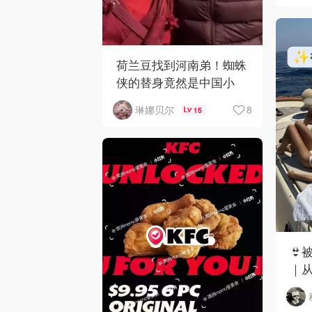
荷兰豆找到河南弟！蜘蛛
侠的替身竟然是中国小
哥？！
8
琳娜贝尔
15
👙
｜