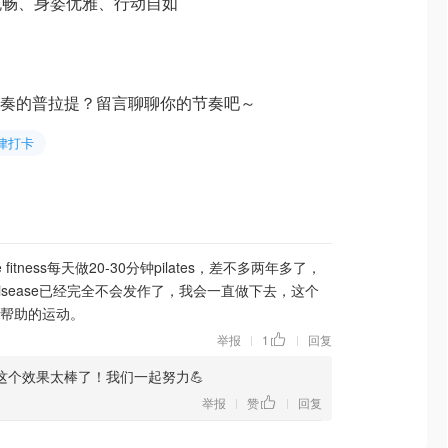
流畅、身姿优雅、行动自如
慢节奏的普拉提？留言聊聊你的节奏吧～
自律打卡
 fitness每天做20-30分钟pilates，差不多两年多了，
disk disease已经完全不会发作了，我会一直做下去，这个
帮助的运动。
举报
1
回复
|
|
这个效果太棒了！我们一起努力💪
举报
赞
回复
|
|