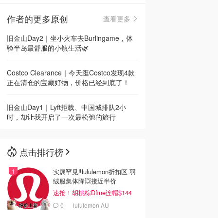
作者的更多原创
查看更多
🇳🇿
新西兰
旧金山Day2｜坐小火车去Burlingame，体
验半岛最舒服的小镇生活🌿
Costco Clearance｜今天逛Costco发现4款
正在清仓的宝藏好物，价格已经到底了！
旧金山Day1｜Lyft拒载、中国城排队2小
时，却让我开启了一次最松弛的旅行
点击排行榜
实属罕见‼️lululemon折扣区 羽
绒服集体降💥接近半价
速抢！胡桃棕Dfine连帽$144
0
lululemon AU