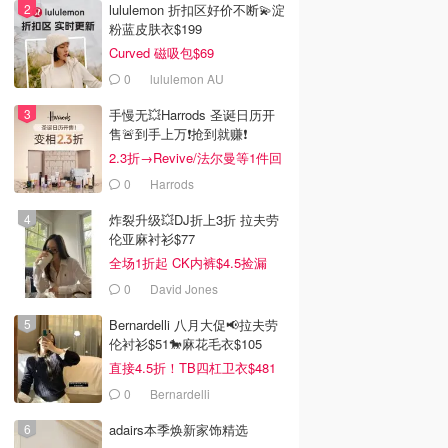
lululemon 折扣区好价不断💫淀
粉蓝皮肤衣$199
Curved 磁吸包$69
0
lululemon AU
手慢无💥Harrods 圣诞日历开
售🚨到手上万❗️抢到就赚❗️
2.3折→Revive/法尔曼等1件回
本！
0
Harrods
炸裂升级💥DJ折上3折 拉夫劳
伦亚麻衬衫$77
全场1折起 CK内裤$4.5捡漏
0
David Jones
Bernardelli 八月大促📢拉夫劳
伦衬衫$51🐎麻花毛衣$105
直接4.5折！TB四杠卫衣$481
0
Bernardelli
adairs本季焕新家饰精选