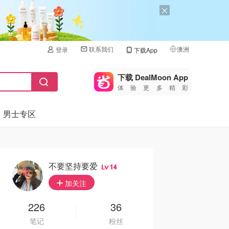
联系我们
澳洲
登录
下载App
🇺🇸
美国
下载 DealMoon App
体验更多精彩
🇨🇳
中国
男士专区
🇨🇦
加拿大
🇬🇧
英国
🇩🇪
德国
不要坚持要爱
14
🇫🇷
加关注
法国
🇮🇹
226
36
意大利
笔记
粉丝
🇦🇺
澳洲