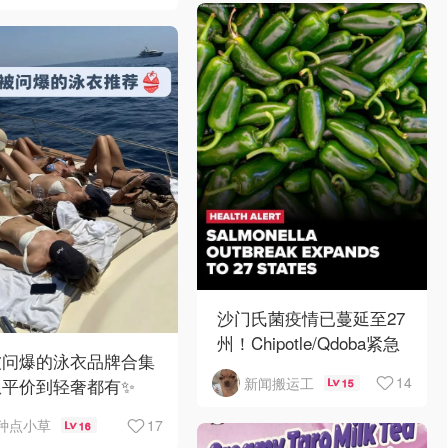
沙门氏菌疫情已蔓延至27
州！Chipotle/Qdoba紧急
被问爆的泳衣品牌合集
下架辣椒
14
从平价到轻奢都有✨
新闻搬运工
15
17
种点小草
16