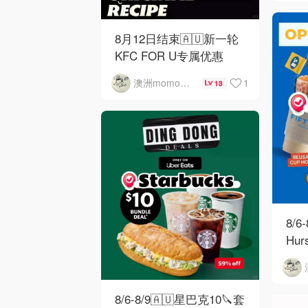
8月12日结束🇦🇺新一轮
KFC FOR U专属优惠
1
澳洲momo爱吃
13
8/6
Hu
8/6-8/9🇦🇺星巴克10🔪套