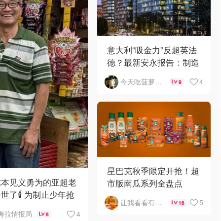
意大利“吸金力”反超英法
德？最新安永报告：制造
业与AI成投资新宠！
4
今天吃菠萝披萨了吗
9
星巴克秋季限定开抢！超
尔本见义勇为的亚超老
市版南瓜系列全盘点
世了🕯️ 为制止少年抢
5
让我看看有啥好吃的
16
，竟被当街围殴致死！
4
考拉情报局
8