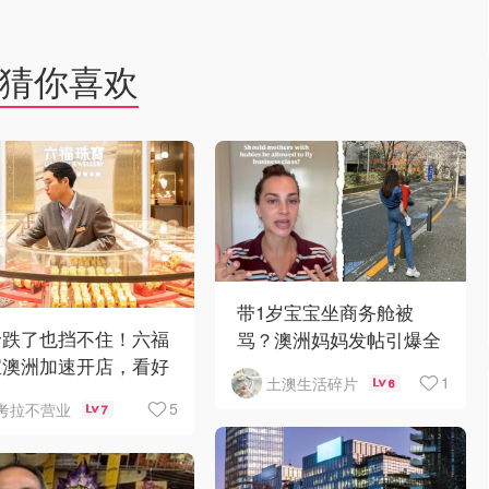
猜你喜欢
带1岁宝宝坐商务舱被
价跌了也挡不住！六福
骂？澳洲妈妈发帖引爆全
宝澳洲加速开店，看好
网争议
1
土澳生活碎片
6
人购买力
5
考拉不营业
7