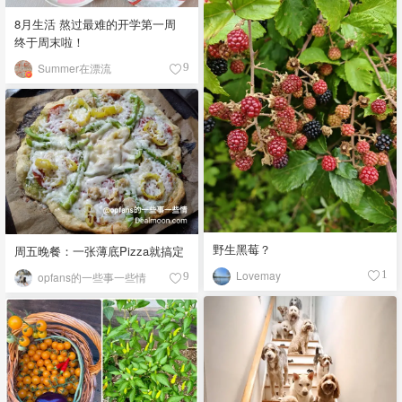
8月生活 熬过最难的开学第一周
终于周末啦！
Summer在漂流
9
野生黑莓？
周五晚餐：一张薄底Pizza就搞定
Lovemay
1
opfans的一些事一些情
9