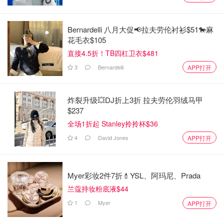
Bernardelli 八月大促📢拉夫劳伦衬衫$51🐎麻
花毛衣$105
直接4.5折！TB四杠卫衣$481
3
Bernardelli
APP打开
炸裂升级💥DJ折上3折 拉夫劳伦羽绒马甲
$237
全场1折起 Stanley拎拎杯$36
4
David Jones
APP打开
Myer彩妆2件7折💄YSL、阿玛尼、Prada
兰蔻持妆粉底液$44
1
Myer
APP打开