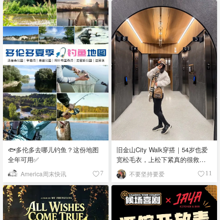
🐟多伦多去哪儿钓鱼？这份地图
旧金山City Walk穿搭｜54岁也爱
全年可用✅
宽松毛衣，上松下紧真的很救比
例
America周末快讯
不要坚持要爱
7
11