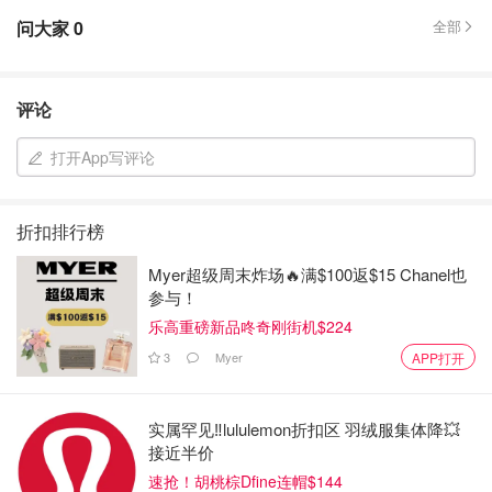
问大家
0
全部
评论
打开App写评论
折扣排行榜
Myer超级周末炸场🔥满$100返$15 Chanel也
参与！
乐高重磅新品咚奇刚街机$224
3
Myer
APP打开
实属罕见‼️lululemon折扣区 羽绒服集体降💥
接近半价
速抢！胡桃棕Dfine连帽$144