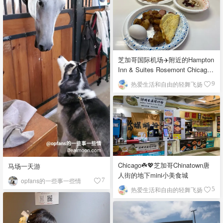
芝加哥国际机场✈️附近的Hampton
Inn & Suites Rosemont Chicago
O'Hare自助早餐
热爱生活和自由的轻舞飞扬
9
Chicago☘️💖芝加哥Chinatown唐
马场一天游
人街的地下mini小美食城
opfans的一些事一些情
7
热爱生活和自由的轻舞飞扬
5