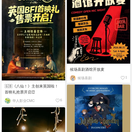
候场喜剧酒馆开放麦
候场喜剧
1
🇬🇧《八仙！》主创来英国啦！
首映礼抢票开启⏰
华人影业CMC
6