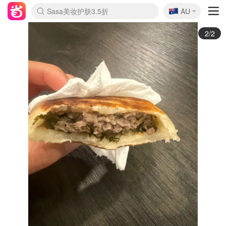
🇦🇺
Sasa美妆护肤3.5折
AU
lululemon折扣上新
SSENSE年中2.5折
FreshBeauty好价汇总
Cettire降价+叠9折
WWS Coles超市实拍
viagogo二手票捡漏
Myer超级周末
The Outnet奢牌1折起
David Jones 3折起
Flannels大牌1折
Perfumes Club护肤1折
AMIRO面罩$251
Amazon折扣汇总
eToro入金$200送$50
Amazon数码好物
ICONIC本周7.5折
ThedoubleF高奢地板价
Moose Knuckles 6折
丝芙兰5折起
EUFY摄像头$98
Selenichast首饰2折
Trip机票酒店促销
YSL送5件彩妆礼
Amazon家居好物
Amazon美妆护肤
雅漾大喷$8
过敏原检测盒$33
伊索独家赠50ml沐浴露
科颜氏高保湿面霜$29
SEALIFE海洋馆门票6折
丝塔芙大白罐$16
订阅Newsletter送香薰
Cult Beauty 6.8折
Harrods圣诞日历$525
LN-CC奢牌私促3折
d'Alba空姐喷雾$16
EVE LOM套装£56
Bernardelli独家4折
Adore Beauty 6折起
CT圣诞日历
Mytheresa奢品2.7折
Luxury Escapes 9折
Currentbody美容仪$881
MOON Garden Live
Roborock扫地机$649
Tingo Life水杯$24
Valentino官网5折
CR洗护套装$23
修丽可4件套$159
Myer彩妆2件7折
GANNI官网4.5折
Stylevana韩妆4折
Tessabit高奢8.5折
OGX洗发水$11
Amazon阿德莱德次日达
卡诗8.5折+赠礼
Philips Hue灯具8折
1/2