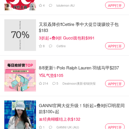
4
lululemon AU
APP打开
又双叒降价❗️Cettire 季中大促⏰珑骧饺子包
$183
3折起+叠9折 Gucci面包鞋$991
8
Cettire
APP打开
8/8更新✨Polo Ralph Lauren 羽绒马甲$237
YSL气垫$105
214
5
Dealmoon澳新省钱快报
APP打开
GANNI官网大促升级！5折起+叠9折💥明星同
款$100+起
🎀经典蝴蝶结上衣$132
1
GANNI UK (AU)
APP打开