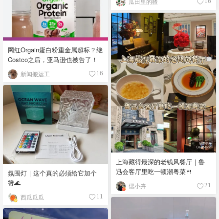
瓜田里的猹
16
网红Orgain蛋白粉重金属超标？继
Costco之后，亚马逊也被告了！
新闻搬运工
16
上海藏得最深的老钱风餐厅｜鲁
迅会客厅里吃一顿潮粤菜🍴
氛围灯｜这个真的必须给它加个
赞🌊
偲小卉
21
西瓜瓜瓜
11