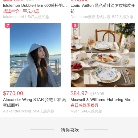
lululemon Bubble-Hem 600蓬松羽绒夹克
Louis Vuitton 黑色荷叶边罗纹棉质开
接近半价！罕见力度
衫
lululemon AU
547人感兴趣
Dealmoon澳新省钱快报
537人感兴趣
7
8
$770.00
$84.97
$169.95
Alexander Wang STAR 拉链卫衣 高
Maxwell & Williams Fluttering Meadow 12件餐具套装
密绒面料
春日感氛围餐具
Alexander Wang
504人感兴趣
Myer
504人感兴趣
猜你喜欢