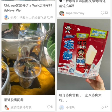
❤️三种珍珠首饰搭配灵感/珍珠还
Chicago芝加哥City Walk之海军码
能这么戴‼️
头Navy Pier
supermommy
22
热爱生活和自由的轻舞飞扬
8
旺仔冻痴雪糕，一起来冻痴大
渐近脱离闷养
吃。。
底波拉的诗与歌
8
小濡马
12