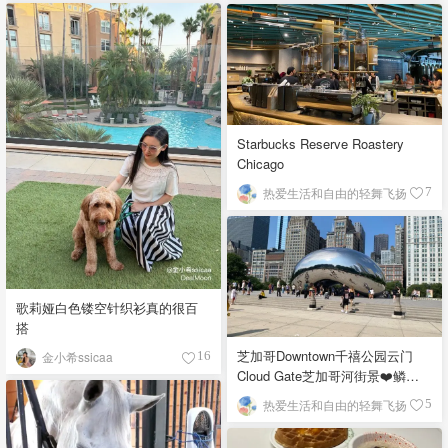
Starbucks Reserve Roastery
Chicago
热爱生活和自由的轻舞飞扬
7
歌莉娅白色镂空针织衫真的很百
搭
芝加哥Downtown千禧公园云门
金小希ssicaa
16
Cloud Gate芝加哥河街景❤️鳞次
栉比的高楼
热爱生活和自由的轻舞飞扬
5