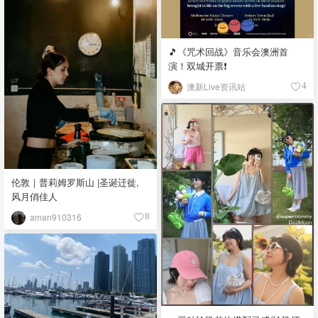
🎵《咒术回战》音乐会澳洲首
演！双城开票❗️
澳新Live资讯站
4
伦敦｜普莉姆罗斯山 |圣诞迁徙,
风月俏佳人
aman910316
8