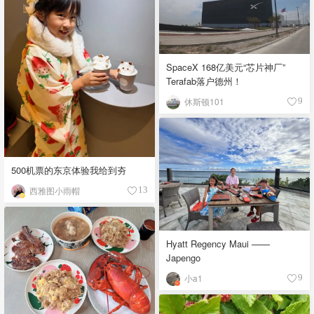
SpaceX 168亿美元“芯片神厂”
Terafab落户德州！
休斯顿101
9
500机票的东京体验我给到夯
西雅图小雨帽
13
Hyatt Regency Maui ——
Japengo
小a1
9