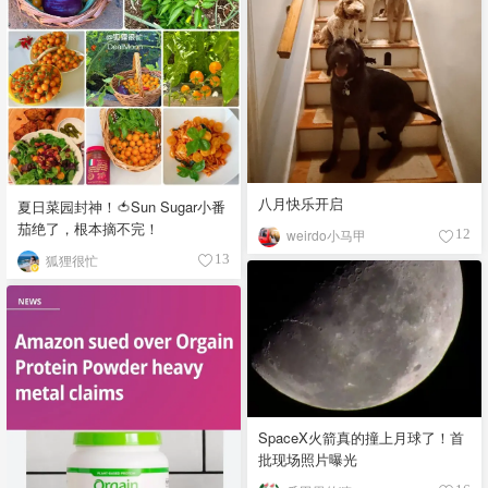
八月快乐开启
夏日菜园封神！🍅Sun Sugar小番
茄绝了，根本摘不完！
weirdo小马甲
12
狐狸很忙
13
SpaceX火箭真的撞上月球了！首
批现场照片曝光