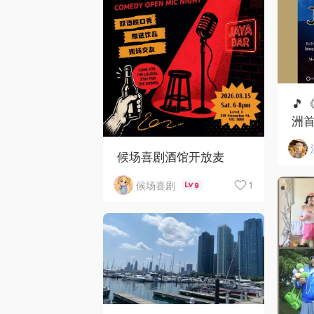
🎵
洲首
候场喜剧酒馆开放麦
1
候场喜剧
9