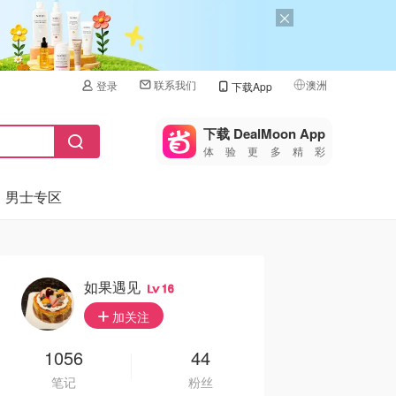
联系我们
澳洲
登录
下载App
🇺🇸
美国
下载 DealMoon App
体验更多精彩
🇨🇳
中国
男士专区
🇨🇦
加拿大
🇬🇧
英国
🇩🇪
德国
如果遇见
16
🇫🇷
加关注
法国
🇮🇹
1056
44
意大利
笔记
粉丝
🇦🇺
澳洲