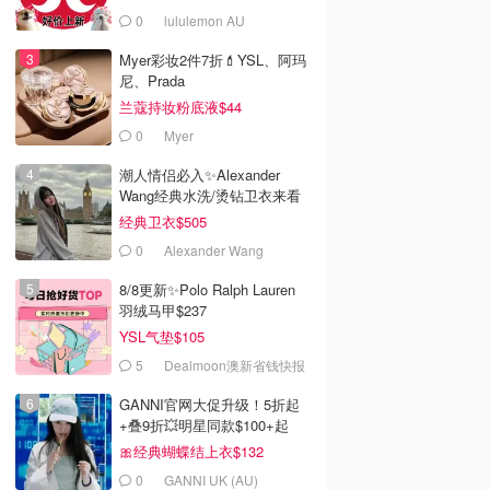
0
lululemon AU
Myer彩妆2件7折💄YSL、阿玛
尼、Prada
兰蔻持妆粉底液$44
0
Myer
潮人情侣必入✨Alexander
Wang经典水洗/烫钻卫衣来看
经典卫衣$505
0
Alexander Wang
8/8更新✨Polo Ralph Lauren
羽绒马甲$237
YSL气垫$105
5
Dealmoon澳新省钱快报
GANNI官网大促升级！5折起
+叠9折💥明星同款$100+起
🎀经典蝴蝶结上衣$132
0
GANNI UK (AU)