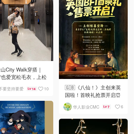
山City Walk穿搭｜
岁也爱宽松毛衣，上松
紧真的很救比例
🇬🇧《八仙！》主创来英
10
不要坚持要爱
14
国啦！首映礼抢票开启⏰
6
华人影业CMC
7