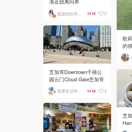
渐近脱离闷养
5
底波拉的诗与歌
15
歌
的
芝加哥Downtown千禧公
园云门Cloud Gate芝加哥
河街景❤️鳞次栉比的高楼
4
热爱生活和自由的轻舞飞扬
18
芝加
Ham
Ros