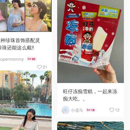
三种珍珠首饰搭配灵
珍珠还能这么戴‼️
supermommy
30
21
旺仔冻痴雪糕，一起来冻
痴大吃。。
12
小濡马
16