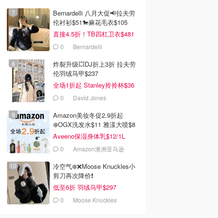
Bernardelli 八月大促📢拉夫劳
伦衬衫$51🐎麻花毛衣$105
直接4.5折！TB四杠卫衣$481
0
Bernardelli
炸裂升级💥DJ折上3折 拉夫劳
伦羽绒马甲$237
全场1折起 Stanley拎拎杯$36
0
David Jones
Amazon美妆冬促2.9折起
❄️OGX洗发水$11 雅漾大喷$8
Aveeno保湿身体乳$12/1L
0
Amazon澳洲亚马逊
冷空气❄️❌️Moose Knuckles小
剪刀再次降价❗️
低至6折 羽绒马甲$297
0
Moose Knuckles