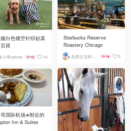
Starbucks Reserve
莉娅白色镂空针织衫真
Roastery Chicago
很百搭
5
热爱生活和自由的轻舞飞扬
14
金小希ssicaa
18
12
哥国际机场✈️附近的
pton Inn & Suites
emont Chicago