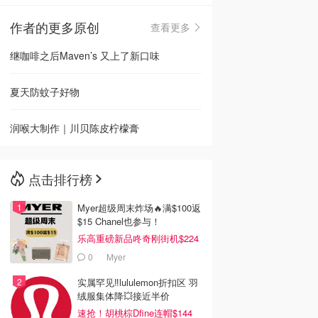
作者的更多原创
查看更多
🇳🇿
新西兰
继咖啡之后Maven’s 又上了新口味
夏天防蚊子好物
润喉大制作｜川贝陈皮柠檬膏
点击排行榜
Myer超级周末炸场🔥满$100返
$15 Chanel也参与！
乐高重磅新品咚奇刚街机$224
0
Myer
实属罕见‼️lululemon折扣区 羽
绒服集体降💥接近半价
速抢！胡桃棕Dfine连帽$144