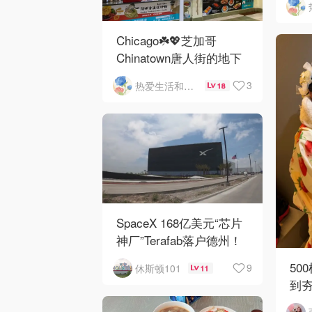
O'
Chicago☘️💖芝加哥
Chinatown唐人街的地下
mini小美食城
3
热爱生活和自由的轻舞飞扬
18
SpaceX 168亿美元“芯片
神厂”Terafab落户德州！
50
9
休斯顿101
11
到