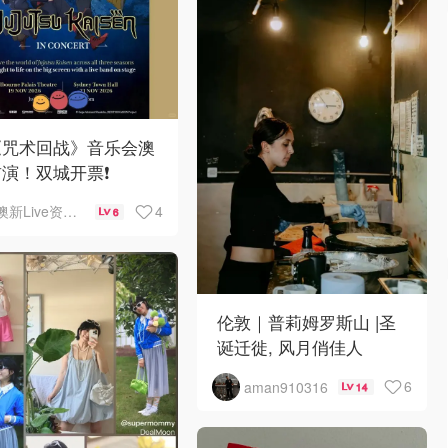
《咒术回战》音乐会澳
演！双城开票❗️
4
澳新Live资讯站
6
伦敦｜普莉姆罗斯山 |圣
诞迁徙, 风月俏佳人
6
aman910316
14