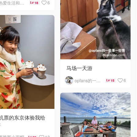
6
热爱生活和自由的轻舞飞扬
18
Hare自助早餐
马场一天游
6
opfans的一些事一些情
15
0机票的东京体验我给
夯
13