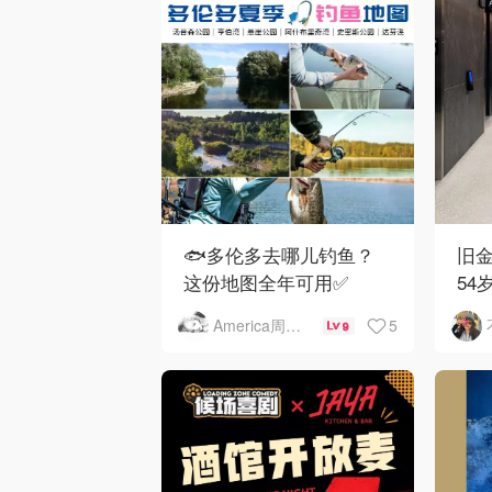
🐟多伦多去哪儿钓鱼？
旧金
这份地图全年可用✅
54
下
5
America周末快讯
9