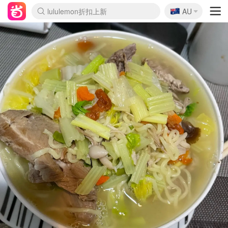
🇦🇺
Sasa美妆护肤3.5折
AU
lululemon折扣上新
SSENSE年中2.5折
FreshBeauty好价汇总
Cettire降价+叠9折
WWS Coles超市实拍
viagogo二手票捡漏
Myer折扣汇总
The Outnet奢牌1折起
David Jones 3折起
Flannels大牌1折
Perfumes Club护肤1折
AMIRO面罩$251
Amazon折扣汇总
eToro入金$200送$50
Amazon数码好物
ICONIC本周7.5折
ThedoubleF高奢地板价
Moose Knuckles 6折
EUFY摄像头$98
Selenichast首饰2折
Trip机票酒店促销
YSL送5件彩妆礼
Amazon家居好物
Amazon美妆护肤
雅漾大喷$8
过敏原检测盒$33
科颜氏高保湿面霜$29
SEALIFE海洋馆门票6折
丝塔芙大白罐$16
订阅Newsletter送香薰
Cult Beauty 6.8折
Harrods圣诞日历$525
LN-CC奢牌私促3折
d'Alba空姐喷雾$16
EVE LOM套装£56
Bernardelli独家4折
Adore Beauty 6折起
CT圣诞日历
Mytheresa奢品2.7折
Luxury Escapes 9折
Currentbody美容仪$881
MOON Garden Live
Roborock扫地机$649
Tingo Life水杯$24
Valentino官网5折
CR洗护套装$23
修丽可4件套$159
GANNI官网4.5折
Stylevana韩妆4折
Tessabit高奢8.5折
OGX洗发水$11
Amazon阿德莱德次日达
卡诗8.5折+赠礼
Philips Hue灯具8折
La Mer送8件礼值$529