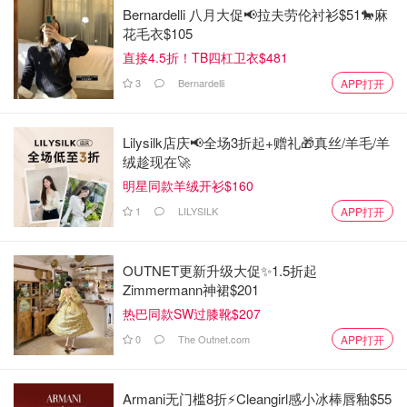
Bernardelli 八月大促📢拉夫劳伦衬衫$51🐎麻
花毛衣$105
直接4.5折！TB四杠卫衣$481
3
Bernardelli
APP打开
Lilysilk店庆📢全场3折起+赠礼🎁真丝/羊毛/羊
绒趁现在🚀
明星同款羊绒开衫$160
1
LILYSILK
APP打开
OUTNET更新升级大促✨1.5折起
Zimmermann神裙$201
热巴同款SW过膝靴$207
0
The Outnet.com
APP打开
Armani无门槛8折⚡️Cleangirl感小冰棒唇釉$55