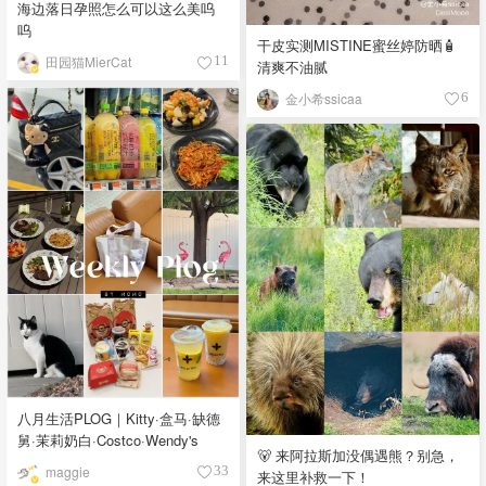
海边落日孕照怎么可以这么美呜
呜
干皮实测MISTINE蜜丝婷防晒🧴
田园猫MierCat
11
清爽不油腻
金小希ssicaa
6
八月生活PLOG｜Kitty·盒马·缺德
舅·茉莉奶白·Costco·Wendy's
🐻 来阿拉斯加没偶遇熊？别急，
maggie
33
来这里补救一下！