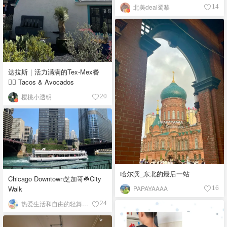
北美deal蜀黎
14
达拉斯｜活力满满的Tex-Mex餐
👉🏼 Tacos & Avocados
樱桃小透明
20
哈尔滨_东北的最后一站
Chicago Downtown芝加哥☘️City
PAPAYAAAA
Walk
16
热爱生活和自由的轻舞飞扬
24