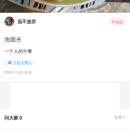
远不放弃
关注
泡面🍜
一个人的午餐
工位主理人
2025-11-23 发布
问大家
0
全部