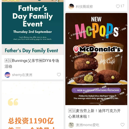
科技圈观察
17
🇦🇺Bunnings父亲节🆓DIY&专场
活动
sherry在澳洲
🇦🇺麦当劳上新！迪拜巧克力开
心果球来啦！
澳洲momo爱吃