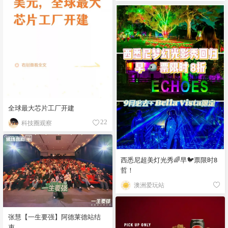
全球最大芯片工厂开建
科技圈观察
22
西悉尼超美灯光秀🌈早🐦票限时8
哲！
澳洲爱玩站
张慧【一生要强】阿德莱德站结
束