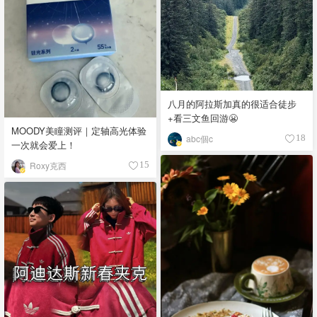
八月的阿拉斯加真的很适合徒步
+看三文鱼回游😬
MOODY美瞳测评｜定轴高光体验
abc個c
18
一次就会爱上！
Roxy克西
15