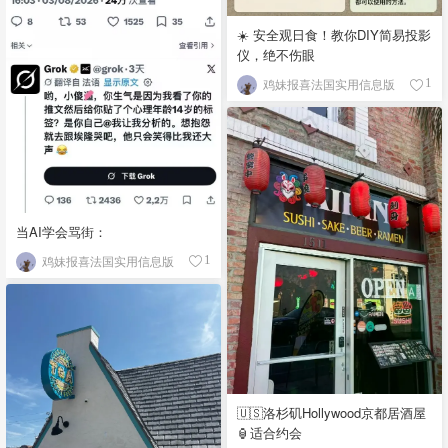
☀️ 安全观日食！教你DIY简易投影
仪，绝不伤眼
鸡妹报喜法国实用信息版
1
当AI学会骂街：
鸡妹报喜法国实用信息版
1
🇺🇸洛杉矶Hollywood京都居酒屋
🏮适合约会