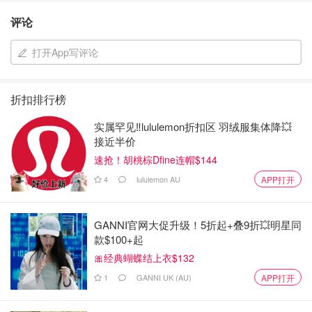
评论
打开App写评论
折扣排行榜
实属罕见‼️lululemon折扣区 羽绒服集体降💥
接近半价
速抢！胡桃棕Dfine连帽$144
4
lululemon AU
APP打开
GANNI官网大促升级！5折起+叠9折💥明星同
款$100+起
🎀经典蝴蝶结上衣$132
1
GANNI UK (AU)
APP打开