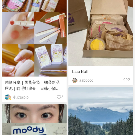
Taco Bell
aabbccc
2
购物分享｜国货美妆｜橘朵新品
唇泥｜睫毛打底膏｜日韩小物｜
眼线笔｜美甲DIY💅
小皮皮pipi
8