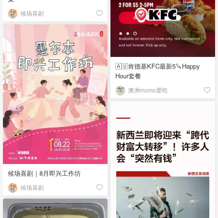
候场喜剧
🇦🇺肯德基KFC最新5🔪Happy
Hour套餐
澳洲momo爱吃
候场喜剧｜8月即兴工作坊
候场喜剧