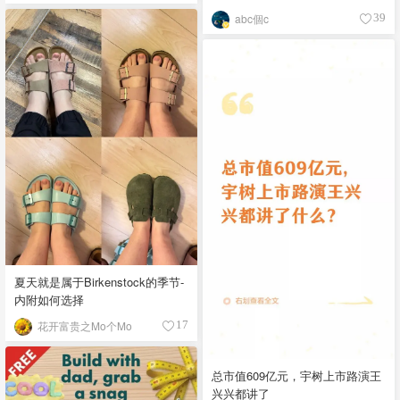
abc個c
39
夏天就是属于Birkenstock的季节-
内附如何选择
花开富贵之Mo个Mo
17
总市值609亿元，宇树上市路演王
兴兴都讲了