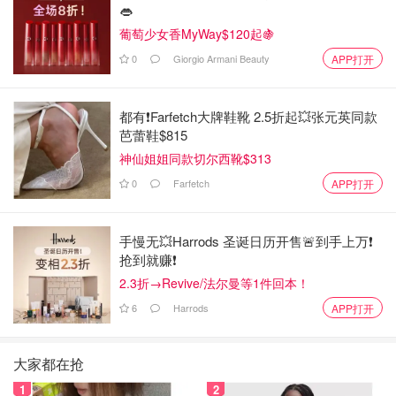
👄
葡萄少女香MyWay$120起🍇
0
Giorgio Armani Beauty
APP打开
都有❗Farfetch大牌鞋靴 2.5折起💥张元英同款
芭蕾鞋$815
神仙姐姐同款切尔西靴$313
0
Farfetch
APP打开
手慢无💥Harrods 圣诞日历开售🚨到手上万❗️
抢到就赚❗️
2.3折→Revive/法尔曼等1件回本！
6
Harrods
APP打开
大家都在抢
1
2