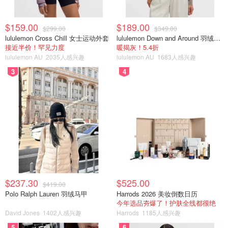
$159.00
$189.00
$299.00
$349.00
lululemon Cross Chill 女士运动外套
lululemon Down and Around 羽绒夹克
接近半价！罕见力度
暖揭灰！5.4折
lululemon AU
2035人感兴趣
lululemon AU
1683人感兴趣
3
4
$237.30
$525.00
$419.00
Polo Ralph Lauren 羽绒马甲
Harrods 2026 美妆倒数日历
今年选品夯爆了！护肤全线都很绝
David Jones
1402人感兴趣
Harrods
1185人感兴趣
5
6