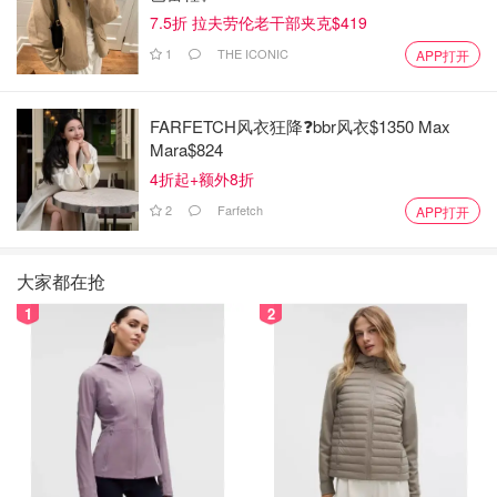
7.5折 拉夫劳伦老干部夹克$419
1
THE ICONIC
APP打开
FARFETCH风衣狂降❓bbr风衣$1350 Max
Mara$824
4折起+额外8折
2
Farfetch
APP打开
大家都在抢
1
2