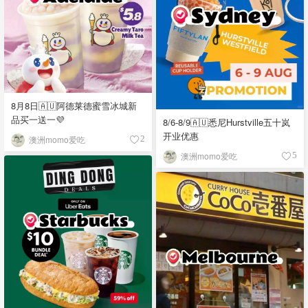
8月8日🇦🇺阿德莱德蜜雪冰城新
品买一送一💜
8/6-8/9🇦🇺悉尼Hurstville五十岚
开业优惠
澳洲momo爱吃
2
澳洲momo爱吃
5