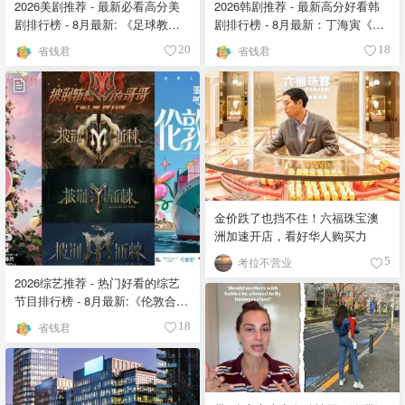
2026美剧推荐 - 最新必看高分美
2026韩剧推荐 - 最新高分好看韩
剧排行榜 - 8月最新: 《​​足球教练
剧排行榜 - 8月最新：丁海寅《我
》第四季回归！
的荒糖恋爱 》上线❣️
省钱君
省钱君
20
18
金价跌了也挡不住！六福珠宝澳
洲加速开店，看好华人购买力
考拉不营业
5
2026综艺推荐 - 热门好看的综艺
节目排行榜 - 8月最新:《​​伦敦合伙
人》回归啦
省钱君
18