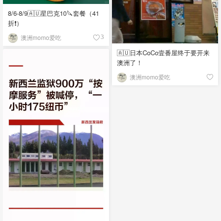
8/6-8/9🇦🇺星巴克10🔪套餐（41
折❗）
澳洲momo爱吃
3
🇦🇺日本CoCo壹番屋终于要开来
澳洲了！
澳洲momo爱吃