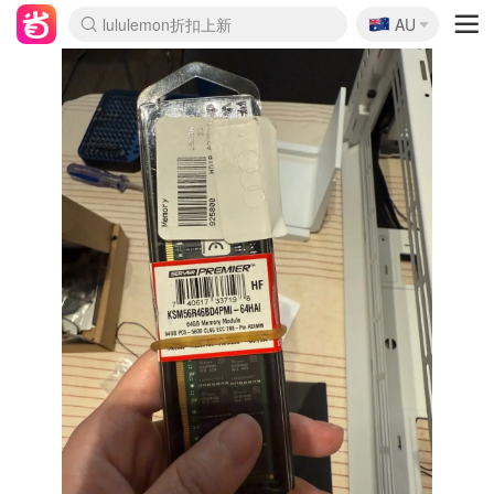
🇦🇺
Sasa美妆护肤3.5折
AU
lululemon折扣上新
SSENSE年中3折
FreshBeauty好价汇总
Cettire降价+叠9折
Farfetch折上8折
WWS Coles超市实拍
viagogo二手票捡漏
Myer清仓1折起
The Outnet奢牌1折起
David Jones 3折起
Flannels大牌1折
Perfumes Club护肤1折
AMIRO返校季6.2折
Oweek抽奖送Airpods
Amazon折扣汇总
eToro入金$200送$50
Amazon数码好物
ICONIC本周7.5折
ThedoubleF高奢地板价
Moose Knuckles 6折
丝芙兰5折起
EUFY官网3.7折起
Selenichast首饰2折
Trip机票酒店促销
YSL送5件彩妆礼
Amazon家居好物
BIGBANG巡演开票
David Jones时尚3折
Amazon美妆护肤
雅漾大喷$8
过敏原检测盒$33
伊索独家赠50ml沐浴露
科颜氏清仓3折
SEALIFE海洋馆门票6折
丝塔芙大白罐$16
订阅Newsletter送香薰
Cult Beauty 6.8折
Harrods圣诞日历2.3折
LN-CC奢牌私促3折
d'Alba空姐喷雾$16
EVE LOM套装逆天2折
Bernardelli独家4折
Adore Beauty 6折起
CT圣诞日历
Mytheresa奢品2.7折
Luxury Escapes 9折
Currentbody美容仪9折
MOON Garden Live
ALLSAINTS美衣3折
Roborock扫地机3.7折
Tingo Life水杯$24
Valentino官网5折
CR洗发护发6.3折