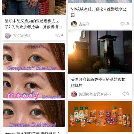
VIVAIA凉鞋、轻松带娃游玩水公
园
墨尔本见义勇为的亚超老板去世
雯雯吖
19
了🕯️ 为制止少年抢劫，竟被当街围
殴致死！
考拉情报局
4
美国政府紧急关停肯塔基器官捐
赠机构
美国犄角旮旯新鲜事
5
moody硅水凝胶美瞳·升级灵魂之