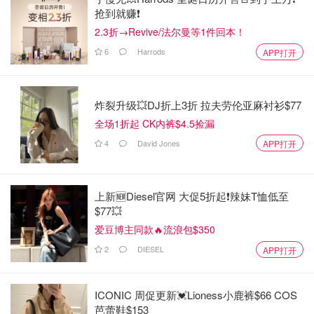
抢到就赚❗️
2.3折→Revive/法尔曼等1件回本！
6
Harrods
APP打开
炸裂升级💥DJ折上3折 拉夫劳伦亚麻衬衫$77
全场1折起 CK内裤$4.5捡漏
4
David Jones
APP打开
上新🆕Diesel官网 大促5折起❗️辣妹T恤低至
$77💥
爱豆博主同款🔥流浪包$350
2
DIESEL
APP打开
ICONIC 周促更新💓Lioness小鹿裤$66 COS
芭蕾鞋$153