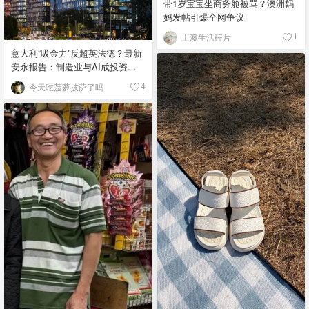
带1岁宝宝坐商务舱被骂？澳洲妈
妈发帖引爆全网争议
土澳生活碎片
1
意大利“吸金力”反超英法德？最新
安永报告：制造业与AI成投资新
宠！
今天吃菠萝披萨了吗
4