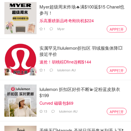
Myer超级周末炸场🔥满$100返$15 Chanel也
参与！
乐高重磅新品咚奇刚街机$224
1
Myer
APP打开
实属罕见‼️lululemon折扣区 羽绒服集体降💥
接近半价
速抢！胡桃棕Dfine连帽$144
1
lululemon AU
APP打开
lululemon 折扣区好价不断💫淀粉蓝皮肤衣
$199
Curved 磁吸包$69
13
lululemon AU
APP打开
手慢无💥Harrods 圣诞日历开售🚨到手上万❗️