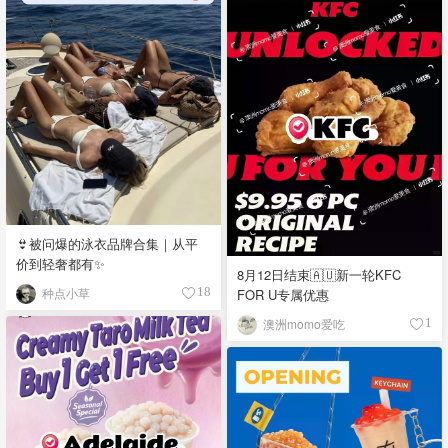
👙被问爆的泳衣品牌合集｜从平
价到轻奢都有✨
8月12日结束🇦🇺新一轮KFC
种点小草
FOR U专属优惠
18
澳洲momo爱吃
1