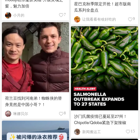
星巴克秋季限定开抢！超市版南
窗，魅力加倍
瓜系列全盘点
小月的
7
让我看看有啥好吃的
9
荷兰豆找到河南弟！蜘蛛侠的替
身竟然是中国小哥？！
琳娜贝尔
8
沙门氏菌疫情已蔓延至27州！
Chipotle/Qdoba紧急下架辣椒
新闻搬运工
15