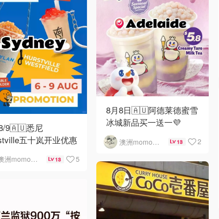
8月8日🇦🇺阿德莱德蜜雪
冰城新品买一送一💜
-8/9🇦🇺悉尼
rstville五十岚开业优惠
2
澳洲momo爱吃
13
5
澳洲momo爱吃
13