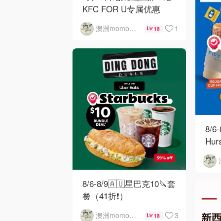
KFC FOR U专属优惠
1
澳洲momo爱吃
13
8/6
Hu
8/6-8/9🇦🇺星巴克10🔪套
餐（41折❗）
3
澳洲momo爱吃
13