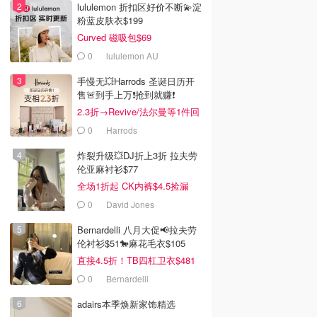
lululemon 折扣区好价不断💫淀
粉蓝皮肤衣$199
Curved 磁吸包$69
0
lululemon AU
手慢无💥Harrods 圣诞日历开
售🚨到手上万❗️抢到就赚❗️
2.3折→Revive/法尔曼等1件回
本！
0
Harrods
炸裂升级💥DJ折上3折 拉夫劳
伦亚麻衬衫$77
全场1折起 CK内裤$4.5捡漏
0
David Jones
Bernardelli 八月大促📢拉夫劳
伦衬衫$51🐎麻花毛衣$105
直接4.5折！TB四杠卫衣$481
0
Bernardelli
adairs本季焕新家饰精选