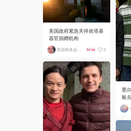
美国政府紧急关停肯塔基
器官捐赠机构
3
美国犄角旮旯新鲜事
14
墨
板去
劫