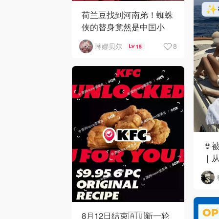
荷兰豆找到河南弟！蜘蛛
侠的替身竟然是中国小
哥？！
8
琳娜贝尔
15
👙
｜
8月12日结束🇦🇺新一轮