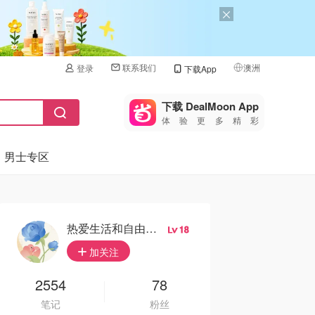
联系我们
澳洲
登录
下载App
🇺🇸
美国
下载 DealMoon App
体验更多精彩
🇨🇳
中国
男士专区
🇨🇦
加拿大
🇬🇧
英国
🇩🇪
德国
热爱生活和自由的轻舞飞扬
18
🇫🇷
加关注
法国
🇮🇹
2554
78
意大利
笔记
粉丝
🇦🇺
澳洲