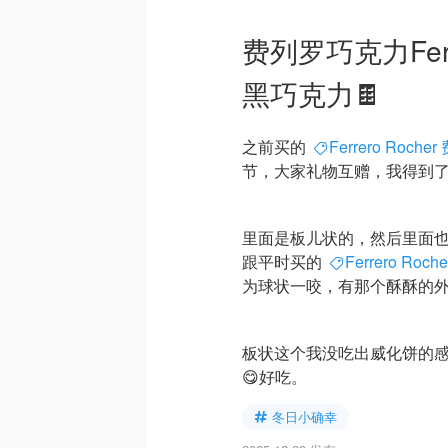
费列罗巧克力Ferre
黑巧克力🍫
之前买的
Ferrero Roch
节，大家礼物互赠，我得到了
里面是板儿状的，然后里面
跟平时买的
Ferrero Ro
为球状一咬，有那个酥酥的
板状这个我没吃出威化饼的感
😋好吃。
冬日小确幸