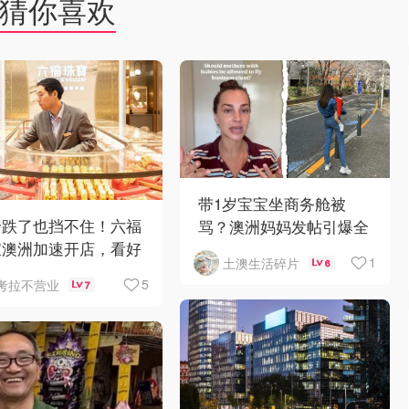
猜你喜欢
带1岁宝宝坐商务舱被
价跌了也挡不住！六福
骂？澳洲妈妈发帖引爆全
宝澳洲加速开店，看好
网争议
1
土澳生活碎片
6
人购买力
5
考拉不营业
7