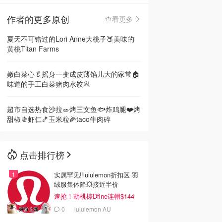
作者的更多原创
查看更多
🇳🇿
新西兰
夏天不可错过的Lori Anne大桃子🍑美味的
黄桃Titan Farms
嫩白菜心🥬摇身一变成皮薄馅儿大的家常🏠
味道的手工白菜猪肉水饺🥟
超市自选热食沙拉🥗烤三文鱼🐟炸鸡腿❤️烤
甜椒🫑虾仁🍤玉米粒🌽taco牛肉碎
点击排行榜
实属罕见‼️lululemon折扣区 羽
绒服集体降💥接近半价
速抢！胡桃棕Dfine连帽$144
0
lululemon AU