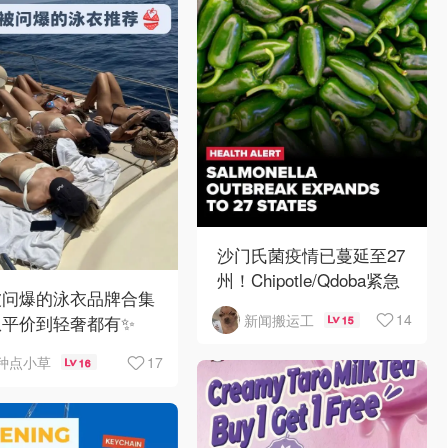
沙门氏菌疫情已蔓延至27
州！Chipotle/Qdoba紧急
被问爆的泳衣品牌合集
下架辣椒
14
从平价到轻奢都有✨
新闻搬运工
15
17
种点小草
16