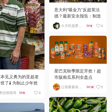
意大利“吸金力”反超英法
德？最新安永报告：制造
业与AI成投资新宠！
4
今天吃菠萝披萨了吗
9
星巴克秋季限定开抢！超
尔本见义勇为的亚超老
市版南瓜系列全盘点
世了🕯️ 为制止少年抢
5
让我看看有啥好吃的
16
，竟被当街围殴致死！
4
考拉情报局
8