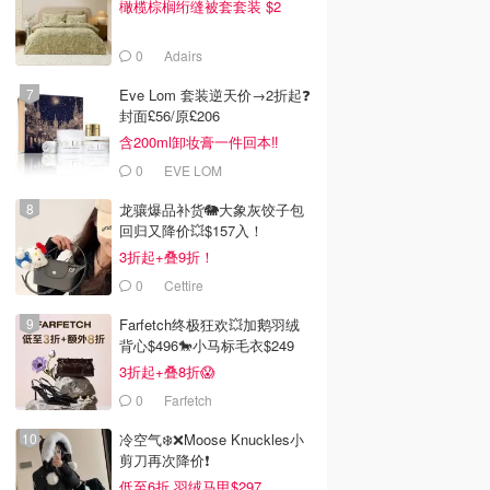
橄榄棕榈绗缝被套套装 $2
0
Adairs
Eve Lom 套装逆天价→2折起❓
封面£56/原£206
含200ml卸妆膏一件回本‼️
0
EVE LOM
龙骧爆品补货🐘大象灰饺子包
回归又降价💥$157入！
3折起+叠9折！
0
Cettire
$6.00
$83.16
$3.00
Farfetch终极狂欢💥加鹅羽绒
aker's 牛奶巧克力
Arnott's Tim Tam 巧克
L'OR Lungo Profondo
背心$496🐎小马标毛衣$249
力饼干 200g
铝胶囊咖啡 100粒
3折起+叠8折😱
rths
Dealmoon澳新省钱快报
Amazon澳洲亚马逊
去购买
去购买
去购买
0
Farfetch
冷空气❄️❌️Moose Knuckles小
剪刀再次降价❗️
低至6折 羽绒马甲$297