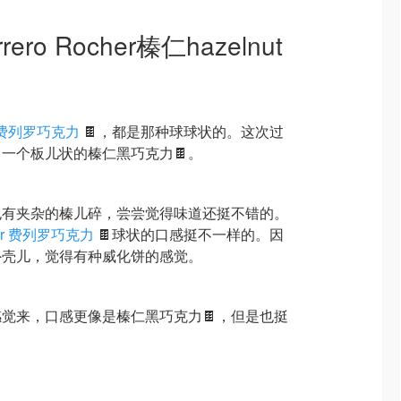
ro Rocher榛仁hazelnut
er 费列罗巧克力
🍫，都是那种球球状的。这次过
一个板儿状的榛仁黑巧克力🍫。
也有夹杂的榛儿碎，尝尝觉得味道还挺不错的。
cher 费列罗巧克力
🍫球状的口感挺不一样的。因
外壳儿，觉得有种威化饼的感觉。
觉来，口感更像是榛仁黑巧克力🍫，但是也挺