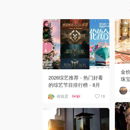
金
2026综艺推荐 - 热门好看
珠
的综艺节目排行榜 - 8月
华
最新:《​​伦敦合伙人》回
18
省钱君
21
归啦