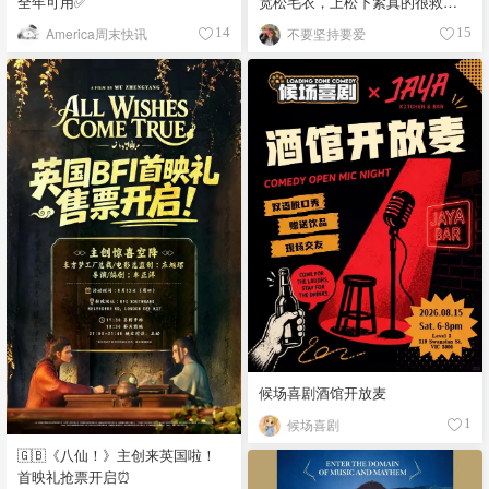
全年可用✅
宽松毛衣，上松下紧真的很救比
例
America周末快讯
不要坚持要爱
14
15
候场喜剧酒馆开放麦
候场喜剧
1
🇬🇧《八仙！》主创来英国啦！
首映礼抢票开启⏰