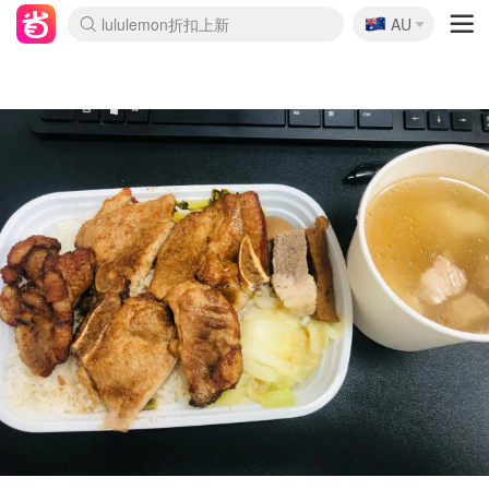
🇦🇺
Sasa美妆护肤3.5折
AU
lululemon折扣上新
SSENSE年中2.5折
FreshBeauty好价汇总
Cettire降价+叠9折
WWS Coles超市实拍
viagogo二手票捡漏
Myer超级周末
The Outnet奢牌1折起
David Jones 3折起
Flannels大牌1折
Perfumes Club护肤1折
AMIRO面罩$251
Amazon折扣汇总
eToro入金$200送$50
Amazon数码好物
ICONIC本周7.5折
ThedoubleF高奢地板价
Moose Knuckles 6折
丝芙兰5折起
EUFY摄像头$98
Selenichast首饰2折
Trip机票酒店促销
YSL送5件彩妆礼
Amazon家居好物
Amazon美妆护肤
雅漾大喷$8
过敏原检测盒$33
伊索独家赠50ml沐浴露
科颜氏高保湿面霜$29
SEALIFE海洋馆门票6折
丝塔芙大白罐$16
订阅Newsletter送香薰
Cult Beauty 6.8折
Harrods圣诞日历$525
LN-CC奢牌私促3折
d'Alba空姐喷雾$16
EVE LOM套装£56
Bernardelli独家4折
Adore Beauty 6折起
CT圣诞日历
Mytheresa奢品2.7折
Luxury Escapes 9折
Currentbody美容仪$881
MOON Garden Live
Roborock扫地机$649
Tingo Life水杯$24
Valentino官网5折
CR洗护套装$23
修丽可4件套$159
Myer彩妆2件7折
GANNI官网4.5折
Stylevana韩妆4折
Tessabit高奢8.5折
OGX洗发水$11
Amazon阿德莱德次日达
卡诗8.5折+赠礼
Philips Hue灯具8折