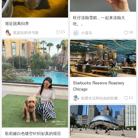
旺仔冻痴雪糕，一起来冻痴大
渐近脱离闷养
吃。。
底波拉的诗与歌
15
小濡马
18
Starbucks Reserve Roastery
Chicago
热爱生活和自由的轻舞飞扬
12
歌莉娅白色镂空针织衫真的很百