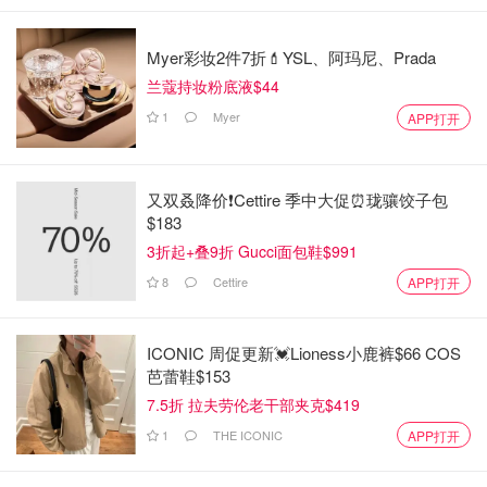
Myer彩妆2件7折💄YSL、阿玛尼、Prada
兰蔻持妆粉底液$44
1
Myer
APP打开
又双叒降价❗️Cettire 季中大促⏰珑骧饺子包
$183
3折起+叠9折 Gucci面包鞋$991
8
Cettire
APP打开
ICONIC 周促更新💓Lioness小鹿裤$66 COS
芭蕾鞋$153
7.5折 拉夫劳伦老干部夹克$419
1
THE ICONIC
APP打开