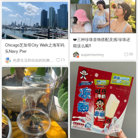
❤️三种珍珠首饰搭配灵感/珍珠还
Chicago芝加哥City Walk之海军码
能这么戴‼️
头Navy Pier
supermommy
30
热爱生活和自由的轻舞飞扬
15