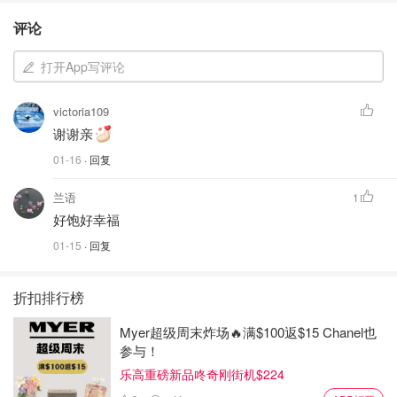
评论
打开App写评论
victoria109
谢谢亲
01-16
· 回复
兰语
1
好饱好幸福
01-15
· 回复
折扣排行榜
Myer超级周末炸场🔥满$100返$15 Chanel也
参与！
乐高重磅新品咚奇刚街机$224