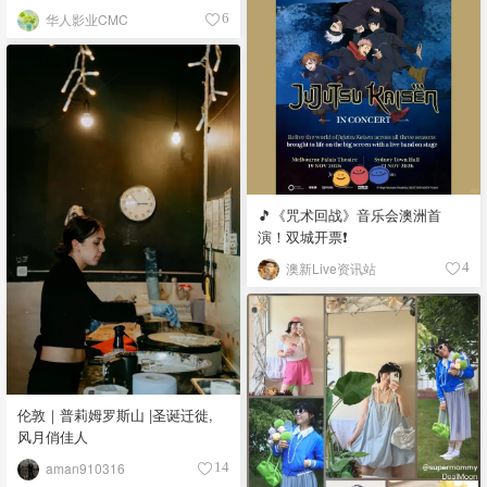
华人影业CMC
6
🎵《咒术回战》音乐会澳洲首
演！双城开票❗️
澳新Live资讯站
4
伦敦｜普莉姆罗斯山 |圣诞迁徙,
风月俏佳人
aman910316
14