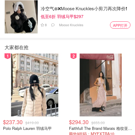
冷空气❄️❌️Moose Knuckles小剪刀再次降价❗️
低至6折 羽绒马甲$297
8
Moose Knuckles
APP打开
大家都在抢
1
2
$237.30
$294.30
$419.00
$655.00
Polo Ralph Lauren 羽绒马甲
Faithfull The Brand Marais 格纹亚麻吊带中长连衣裙
额外9折码：MYEXTRA10