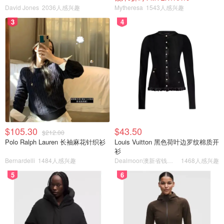
David Jones
2036人感兴趣
Mytheresa
1543人感兴趣
3
4
$105.30
$43.50
$212.00
Polo Ralph Lauren 长袖麻花针织衫
Louis Vuitton 黑色荷叶边罗纹棉质开
衫
Bernardelli
1484人感兴趣
Dealmoon澳新省钱快报
1468人感兴趣
5
6