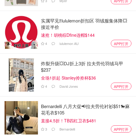
3
Myer
APP打开
实属罕见‼️lululemon折扣区 羽绒服集体降💥
接近半价
速抢！胡桃棕Dfine连帽$144
4
lululemon AU
APP打开
炸裂升级💥DJ折上3折 拉夫劳伦羽绒马甲
$237
全场1折起 Stanley拎拎杯$36
4
David Jones
APP打开
Bernardelli 八月大促📢拉夫劳伦衬衫$51🐎麻
花毛衣$105
直接4.5折！TB四杠卫衣$481
3
Bernardelli
APP打开