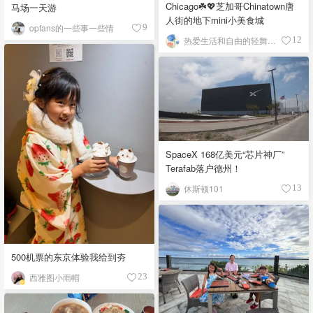
Chicago☘️💖芝加哥Chinatown唐
马场一天游
人街的地下mini小美食城
opfans的一些事一些情
9
热爱生活和自由的轻舞飞扬
12
SpaceX 168亿美元“芯片神厂”
Terafab落户德州！
休斯顿101
13
500机票的东京体验我给到夯
西雅图小雨帽
23