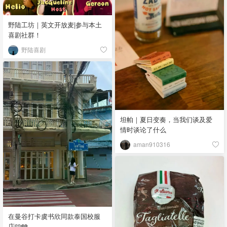
野陆工坊｜英文开放麦|参与本土
喜剧社群！
野陆喜剧
坦帕｜夏日变奏，当我们谈及爱
情时谈论了什么
aman910316
在曼谷打卡虞书欣同款泰国校服
店🩵🩶