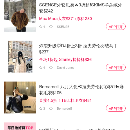
SSENSE外套甩卖🔥3折起❗SKIMS羊羔绒外
套$242
Max Mara大衣$371/原$1280
4
SSENSE
APP打开
炸裂升级💥DJ折上3折 拉夫劳伦羽绒马甲
$237
全场1折起 Stanley拎拎杯$36
4
David Jones
APP打开
Bernardelli 八月大促📢拉夫劳伦衬衫$51🐎麻
花毛衣$105
直接4.5折！TB四杠卫衣$481
3
Bernardelli
APP打开