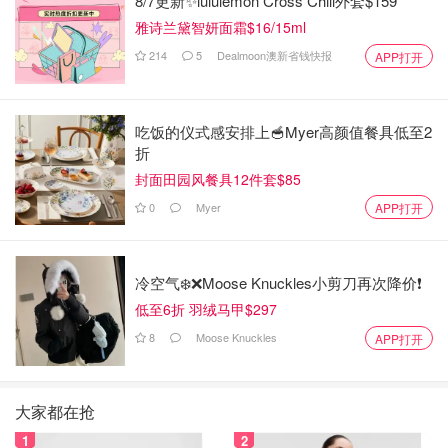
8/7更新✨lululemon Cross Chill外套$159
雅诗兰黛智妍面霜$16/15ml
214
5
Dealmoon澳新省钱快报
APP打开
吃饭的仪式感安排上🥣Myer高颜值餐具低至2
折
封面田园风餐具12件套$85
0
Myer
APP打开
冷空气❄️❌️Moose Knuckles小剪刀再次降价❗️
低至6折 羽绒马甲$297
8
Moose Knuckles
APP打开
大家都在抢
1
2