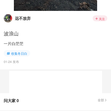
远不放弃
关注
波浪山
一片白茫茫
收集冬日白
01-24 发布
问大家
0
全部