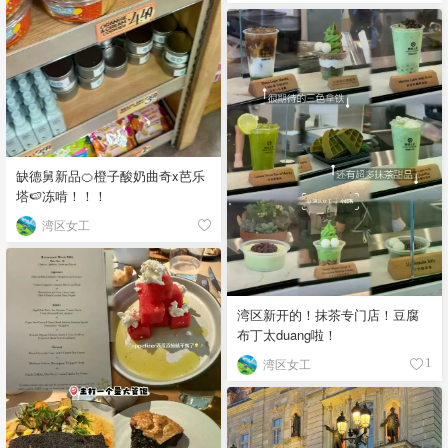
缺德舅新品🍊橙子酸奶曲奇x芭乐
塔🍉冻啃！！！
湾区女工
湾区新开的！抹茶专门店！豆腐
布丁太duang啦！
湾区女工
1