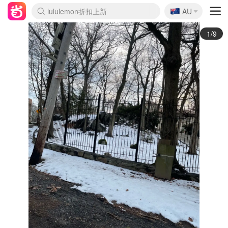
🇦🇺
Sasa美妆护肤3.5折
AU
lululemon折扣上新
SSENSE年中3折
FreshBeauty好价汇总
Cettire降价+叠9折
Farfetch折上8折
WWS Coles超市实拍
viagogo二手票捡漏
Myer超级周末1折
The Outnet奢牌1折起
David Jones 3折起
Flannels大牌1折
Perfumes Club护肤1折
AMIRO返校季6.2折
Oweek抽奖送Airpods
Amazon折扣汇总
eToro入金$200送$50
Amazon数码好物
ICONIC本周7.5折
ThedoubleF高奢地板价
Moose Knuckles 6折
丝芙兰5折起
EUFY官网3.7折起
Selenichast首饰2折
Trip机票酒店促销
YSL送5件彩妆礼
Amazon家居好物
BIGBANG巡演开票
David Jones时尚3折
Amazon美妆护肤
雅漾大喷$8
过敏原检测盒$33
伊索独家赠50ml沐浴露
科颜氏清仓3折
SEALIFE海洋馆门票6折
丝塔芙大白罐$16
订阅Newsletter送香薰
Cult Beauty 6.8折
Harrods圣诞日历2.3折
LN-CC奢牌私促3折
d'Alba空姐喷雾$16
EVE LOM套装逆天2折
Bernardelli独家4折
Adore Beauty 6折起
CT圣诞日历
Mytheresa奢品2.7折
Luxury Escapes 9折
Currentbody美容仪9折
MOON Garden Live
ALLSAINTS美衣3折
Roborock扫地机3.7折
Tingo Life水杯$24
Valentino官网5折
CR洗发护发6.3折
修丽可套装7.4折
Myer彩妆2件7折
GANNI官网4.5折
Stylevana韩妆4折
2/9