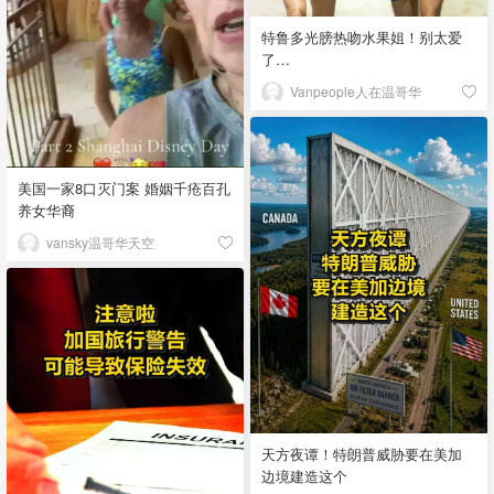
特鲁多光膀热吻水果姐！别太爱
了…
Vanpeople人在温哥华
美国一家8口灭门案 婚姻千疮百孔
养女华裔
vansky温哥华天空
天方夜谭！特朗普威胁要在美加
边境建造这个