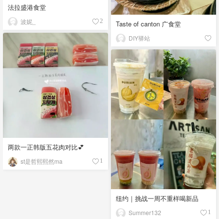
法拉盛港食堂
波妮_
2
Taste of canton 广食堂
DIY驿站
两款一正韩版五花肉对比💕
st是哲熙熙然ma
1
纽约｜挑战一周不重样喝新品
Summer132
1