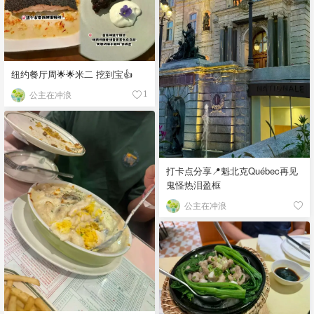
纽约餐厅周🌟🌟米二 挖到宝👍
公主在冲浪
1
打卡点分享📍魁北克Québec再见
鬼怪热泪盈框
公主在冲浪