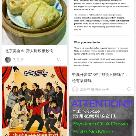
北京美食🥘 费大厨辣椒炒肉
丢丢乐
1
中澳开麦37-银行都说不赚钱了，
还有啥赚钱
溜达中澳的王公子