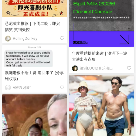
悉尼演出推荐｜下周二晚，即兴
搞笑 笑到失控
RollingDonkey
年度重磅提前来袭｜澳洲下一波
大演出有点狠
澳洲LUCID音乐演出
澳洲老板不给工资 追回来了 (分享
维权版)
A班袁湘琴1