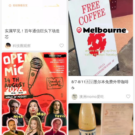
实属罕见！百年通信巨头下场造
芯
科技圈观察
8/7-8/11🇦🇺墨尔本免费外带咖啡
☕
澳洲momo爱吃