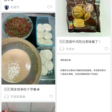
衔青竹
1
🇩🇪意面中式吃法美味极了！
汽水er
🇩🇪周末简单吃个早餐🥣
宇宙双重奏