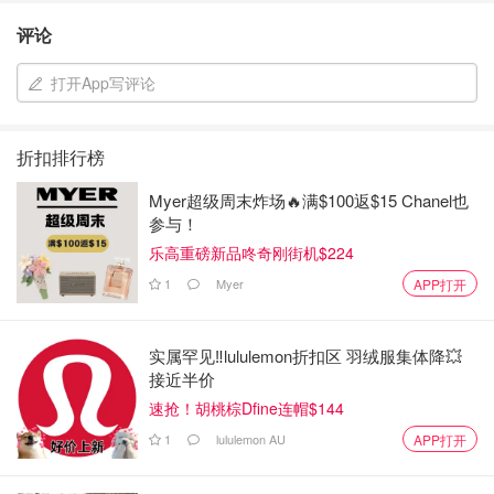
评论
打开App写评论
折扣排行榜
Myer超级周末炸场🔥满$100返$15 Chanel也
参与！
乐高重磅新品咚奇刚街机$224
1
Myer
APP打开
实属罕见‼️lululemon折扣区 羽绒服集体降💥
接近半价
速抢！胡桃棕Dfine连帽$144
1
lululemon AU
APP打开