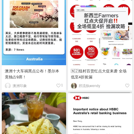
澳洲十大车祸黑点公布！墨尔本
🇳🇿纽村百货红点大促来袭 全场
竟独占9席！
低至4折捡漏
澳洲印象
邪流纨wendy
1