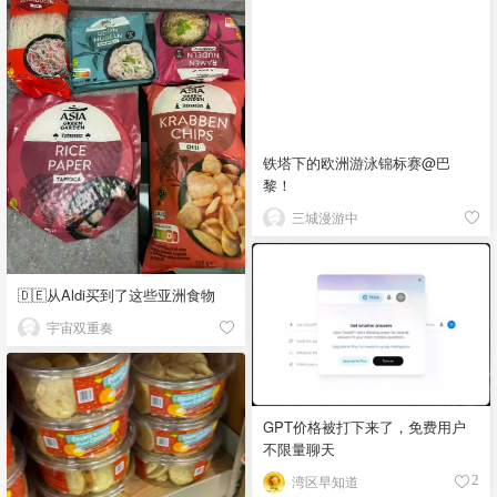
铁塔下的欧洲游泳锦标赛@巴
黎！
三城漫游中
🇩🇪从Aldi买到了这些亚洲食物
宇宙双重奏
GPT价格被打下来了，免费用户
不限量聊天
湾区早知道
2