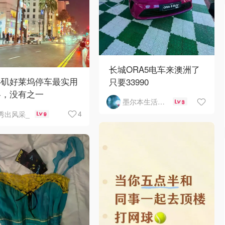
长城ORA5电车来澳洲了
杉矶好莱坞停车最实用
只要33990
略，没有之一
墨尔本生活指南
3
4
秀出风采_
9