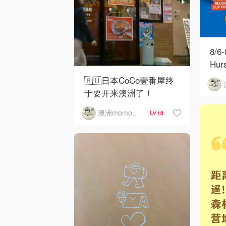
8/6
Hu
🇦🇺日本CoCo壹番屋终
于要开来澳洲了！
澳洲momo爱吃
13