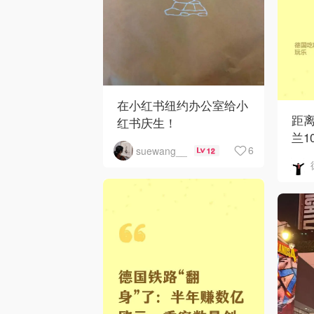
在小红书纽约办公室给小
距
红书庆生！
兰1
6
suewang__
12