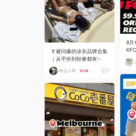
8月
KF
👙被问爆的泳衣品牌合集
｜从平价到轻奢都有✨
7
种点小草
16