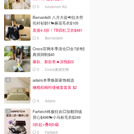
0
lululemon AU
Bernardelli 八月大促📢拉夫劳
伦衬衫$51🐎麻花毛衣$105
直接4.5折！TB四杠卫衣$481
0
Bernardelli
Crocs官网冬季清仓💥全7折❗经
典洞洞鞋$40
爆款、新款有🔥凉拖$22
0
Crocs澳洲官网
adairs本季焕新家饰精选
橄榄棕榈绗缝被套套装 $2
0
Adairs
Farfetch终极狂欢💥加鹅羽绒
背心$496🐎小马标毛衣$249
3折起+叠8折😱
0
Farfetch