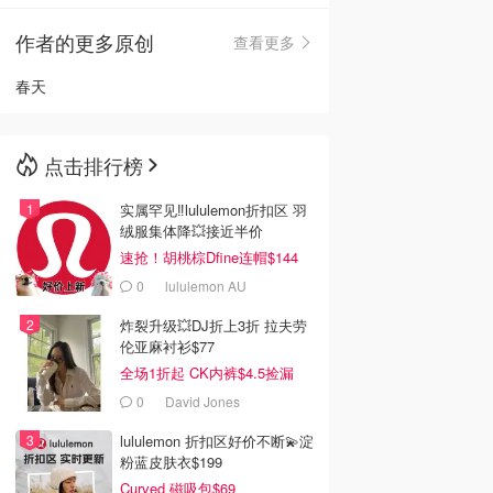
作者的更多原创
查看更多
🇳🇿
新西兰
春天
点击排行榜
实属罕见‼️lululemon折扣区 羽
绒服集体降💥接近半价
速抢！胡桃棕Dfine连帽$144
0
lululemon AU
炸裂升级💥DJ折上3折 拉夫劳
伦亚麻衬衫$77
全场1折起 CK内裤$4.5捡漏
0
David Jones
lululemon 折扣区好价不断💫淀
粉蓝皮肤衣$199
Curved 磁吸包$69