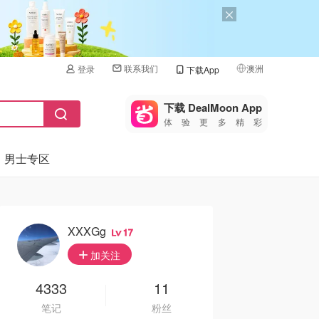
联系我们
澳洲
登录
下载App
🇺🇸
美国
下载 DealMoon App
体验更多精彩
🇨🇳
中国
男士专区
🇨🇦
加拿大
🇬🇧
英国
🇩🇪
德国
XXXGg
17
🇫🇷
加关注
法国
🇮🇹
4333
11
意大利
笔记
粉丝
🇦🇺
澳洲