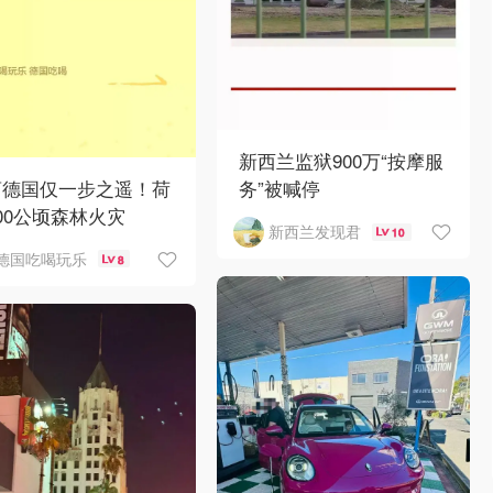
新西兰监狱900万“按摩服
离德国仅一步之遥！荷
务”被喊停
00公顷森林火灾
新西兰发现君
10
德国吃喝玩乐
8