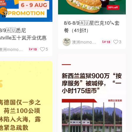
8/6-8/9🇦🇺星巴克10🔪套
-8/9🇦🇺悉尼
餐（41折❗）
rstville五十岚开业优惠
3
澳洲momo爱吃
13
5
澳洲momo爱吃
13