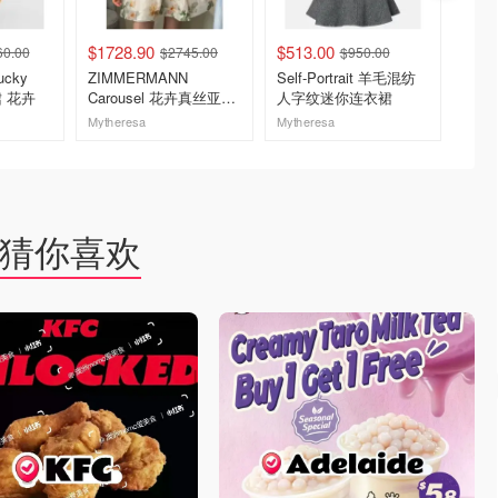
$1728.90
$513.00
$560.
60.00
$2745.00
$950.00
ucky
ZIMMERMANN
Self-Portrait 羊毛混纺
Self-
裙 花卉
Carousel 花卉真丝亚麻
人字纹迷你连衣裙
天鹅绒
连衣裙
Mytheresa
Mytheresa
Myther
去购买
去购买
猜你喜欢