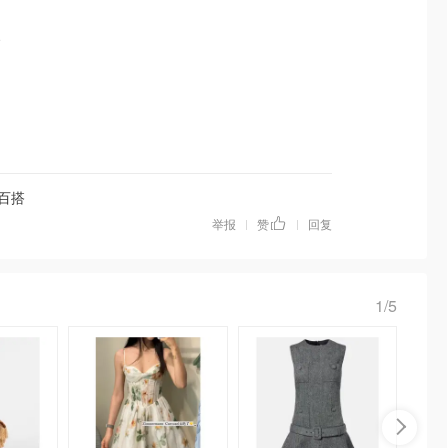
欢
字百搭
举报
赞
回复
|
|
1/5