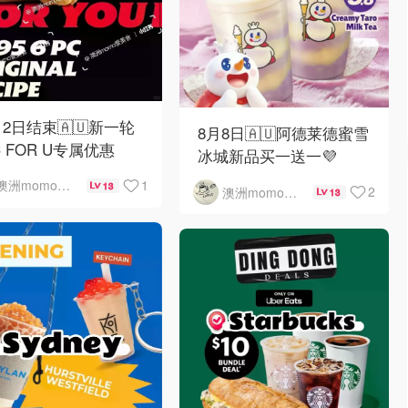
12日结束🇦🇺新一轮
8月8日🇦🇺阿德莱德蜜雪
C FOR U专属优惠
冰城新品买一送一💜
1
澳洲momo爱吃
13
2
澳洲momo爱吃
13