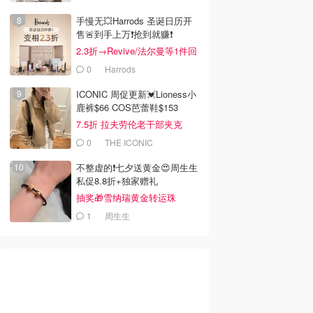
手慢无💥Harrods 圣诞日历开
70
$139.95
$890.00
$199.95
售🚨到手上万❗️抢到就赚❗️
Portrait 水晶点缀
Burberry 格纹羊毛羊绒
Wilson 激光镂空百褶裙
2.3折→Revive/法尔曼等1件回
迷你连衣裙
短裙
本！
0
Harrods
esa
Mytheresa
Dealmoon澳新省钱快报
去购买
去购买
去购买
ICONIC 周促更新💓Lioness小
鹿裤$66 COS芭蕾鞋$153
7.5折 拉夫劳伦老干部夹克
$419
0
THE ICONIC
不整虚的❗️七夕送黄金😍周生生
私促8.8折+独家赠礼
抽奖🎁雪纳瑞黄金转运珠
1
周生生