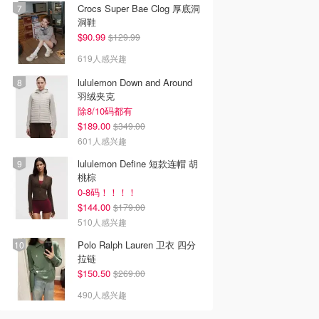
Crocs Super Bae Clog 厚底洞
洞鞋
$90.99
$129.99
619人感兴趣
lululemon Down and Around
羽绒夹克
除8/10码都有
$189.00
$349.00
601人感兴趣
lululemon Define 短款连帽 胡
桃棕
0-8码！！！！
$144.00
$179.00
510人感兴趣
Polo Ralph Lauren 卫衣 四分
拉链
$150.50
$269.00
490人感兴趣